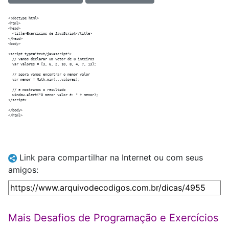
<!doctype html>

<html>

<head>

  <title>Exercícios de JavaScript</title>

</head>

<body>

<script type="text/javascript">

  // vamos declarar um vetor de 8 inteiros

  var valores = [3, 6, 2, 10, 8, 4, 7, 13];

  // agora vamos encontrar o menor valor

  var menor = Math.min(...valores);

  // e mostramos o resultado

  window.alert("O menor valor é: " + menor);

</script>

</body>

Link para compartilhar na Internet ou com seus
amigos:
Mais Desafios de Programação e Exercícios