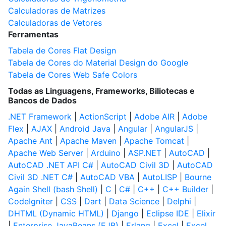
Calculadoras de Matrizes
Calculadoras de Vetores
Ferramentas
Tabela de Cores Flat Design
Tabela de Cores do Material Design do Google
Tabela de Cores Web Safe Colors
Todas as Linguagens, Frameworks, Biliotecas e
Bancos de Dados
.NET Framework
|
ActionScript
|
Adobe AIR
|
Adobe
Flex
|
AJAX
|
Android Java
|
Angular
|
AngularJS
|
Apache Ant
|
Apache Maven
|
Apache Tomcat
|
Apache Web Server
|
Arduino
|
ASP.NET
|
AutoCAD
|
AutoCAD .NET API C#
|
AutoCAD Civil 3D
|
AutoCAD
Civil 3D .NET C#
|
AutoCAD VBA
|
AutoLISP
|
Bourne
Again Shell (bash Shell)
|
C
|
C#
|
C++
|
C++ Builder
|
CodeIgniter
|
CSS
|
Dart
|
Data Science
|
Delphi
|
DHTML (Dynamic HTML)
|
Django
|
Eclipse IDE
|
Elixir
|
Enterprise JavaBeans (EJB)
|
Erlang
|
Excel
|
Excel