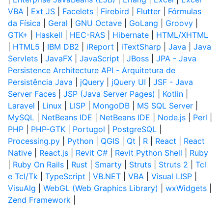
VBA
|
Ext JS
|
Facelets
|
Firebird
|
Flutter
|
Fórmulas
da Física
|
Geral
|
GNU Octave
|
GoLang
|
Groovy
|
GTK+
|
Haskell
|
HEC-RAS
|
Hibernate
|
HTML/XHTML
|
HTML5
|
IBM DB2
|
iReport
|
iTextSharp
|
Java
|
Java
Servlets
|
JavaFX
|
JavaScript
|
JBoss
|
JPA - Java
Persistence Architecture API - Arquitetura de
Persistência Java
|
jQuery
|
jQuery UI
|
JSF - Java
Server Faces
|
JSP (Java Server Pages)
|
Kotlin
|
Laravel
|
Linux
|
LISP
|
MongoDB
|
MS SQL Server
|
MySQL
|
NetBeans IDE
|
NetBeans IDE
|
Node.js
|
Perl
|
PHP
|
PHP-GTK
|
Portugol
|
PostgreSQL
|
Processing.py
|
Python
|
QGIS
|
Qt
|
R
|
React
|
React
Native
|
React.js
|
Revit C#
|
Revit Python Shell
|
Ruby
|
Ruby On Rails
|
Rust
|
Smarty
|
Struts
|
Struts 2
|
Tcl
e Tcl/Tk
|
TypeScript
|
VB.NET
|
VBA
|
Visual LISP
|
VisuAlg
|
WebGL (Web Graphics Library)
|
wxWidgets
|
Zend Framework
|