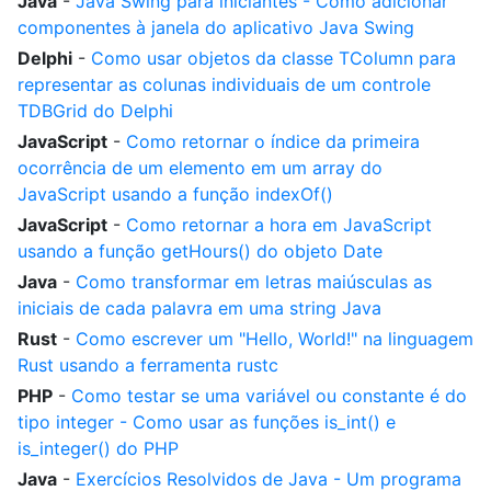
Java
-
Java Swing para iniciantes - Como adicionar
componentes à janela do aplicativo Java Swing
Delphi
-
Como usar objetos da classe TColumn para
representar as colunas individuais de um controle
TDBGrid do Delphi
JavaScript
-
Como retornar o índice da primeira
ocorrência de um elemento em um array do
JavaScript usando a função indexOf()
JavaScript
-
Como retornar a hora em JavaScript
usando a função getHours() do objeto Date
Java
-
Como transformar em letras maiúsculas as
iniciais de cada palavra em uma string Java
Rust
-
Como escrever um "Hello, World!" na linguagem
Rust usando a ferramenta rustc
PHP
-
Como testar se uma variável ou constante é do
tipo integer - Como usar as funções is_int() e
is_integer() do PHP
Java
-
Exercícios Resolvidos de Java - Um programa