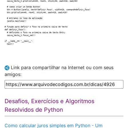
  caixa_texto_2.grid(column=0, row=1, sticky=W, padx=15, pady=0)

  # vamos criar um botão Button

  btn = Button(janela, text="Definir Foco", width=20, command=definir_foco)

  btn.grid(column=0, row=2, sticky=W, padx=15, pady=10)

  # entramos no loop da aplicação

  janela.mainloop()  

# função para definir o foco na primeira caixa de texto

def definir_foco():

  # definimos o foco na primeira caixa de texto Entry

  caixa_texto_1.focus_set()

if __name__== "__main__":

Link para compartilhar na Internet ou com seus
amigos:
Desafios, Exercícios e Algoritmos
Resolvidos de Python
Como calcular juros simples em Python - Um