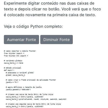
Experimente digitar conteúdo nas duas caixas de
texto e depois clicar no botão. Você verá que o foco
é colocado novamente na primeira caixa de texto.
Veja o código Python completo:
Aumentar Fonte
Diminuir Fonte
# vamos importar o módulo Tkinter

from tkinter import *

from tkinter.ttk import *

# variáveis globais

caixa_texto_1 = None

# método principal

def main():

  # acessamos a variável global

  global caixa_texto_1

  # vamos criar o frame principal da aplicação Tkinter

  janela = Tk()

  # agora definimos o tamanho da janela

  janela.geometry("600x400")

  # criamos uma caixa de texto Entry de linha única

  caixa_texto_1 = Entry(janela, width=40)

  caixa_texto_1.grid(column=0, row=0, sticky=W, padx=15, pady=10)

  # criamos uma segunda caixa de texto Entry de linha única

  caixa_texto_2 = Entry(janela, width=40)
