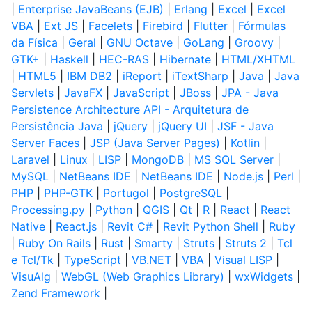
|
Enterprise JavaBeans (EJB)
|
Erlang
|
Excel
|
Excel
VBA
|
Ext JS
|
Facelets
|
Firebird
|
Flutter
|
Fórmulas
da Física
|
Geral
|
GNU Octave
|
GoLang
|
Groovy
|
GTK+
|
Haskell
|
HEC-RAS
|
Hibernate
|
HTML/XHTML
|
HTML5
|
IBM DB2
|
iReport
|
iTextSharp
|
Java
|
Java
Servlets
|
JavaFX
|
JavaScript
|
JBoss
|
JPA - Java
Persistence Architecture API - Arquitetura de
Persistência Java
|
jQuery
|
jQuery UI
|
JSF - Java
Server Faces
|
JSP (Java Server Pages)
|
Kotlin
|
Laravel
|
Linux
|
LISP
|
MongoDB
|
MS SQL Server
|
MySQL
|
NetBeans IDE
|
NetBeans IDE
|
Node.js
|
Perl
|
PHP
|
PHP-GTK
|
Portugol
|
PostgreSQL
|
Processing.py
|
Python
|
QGIS
|
Qt
|
R
|
React
|
React
Native
|
React.js
|
Revit C#
|
Revit Python Shell
|
Ruby
|
Ruby On Rails
|
Rust
|
Smarty
|
Struts
|
Struts 2
|
Tcl
e Tcl/Tk
|
TypeScript
|
VB.NET
|
VBA
|
Visual LISP
|
VisuAlg
|
WebGL (Web Graphics Library)
|
wxWidgets
|
Zend Framework
|