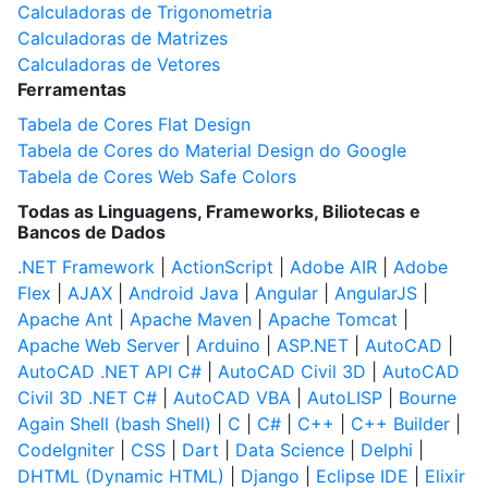
Calculadoras de Trigonometria
Calculadoras de Matrizes
Calculadoras de Vetores
Ferramentas
Tabela de Cores Flat Design
Tabela de Cores do Material Design do Google
Tabela de Cores Web Safe Colors
Todas as Linguagens, Frameworks, Biliotecas e
Bancos de Dados
.NET Framework
|
ActionScript
|
Adobe AIR
|
Adobe
Flex
|
AJAX
|
Android Java
|
Angular
|
AngularJS
|
Apache Ant
|
Apache Maven
|
Apache Tomcat
|
Apache Web Server
|
Arduino
|
ASP.NET
|
AutoCAD
|
AutoCAD .NET API C#
|
AutoCAD Civil 3D
|
AutoCAD
Civil 3D .NET C#
|
AutoCAD VBA
|
AutoLISP
|
Bourne
Again Shell (bash Shell)
|
C
|
C#
|
C++
|
C++ Builder
|
CodeIgniter
|
CSS
|
Dart
|
Data Science
|
Delphi
|
DHTML (Dynamic HTML)
|
Django
|
Eclipse IDE
|
Elixir