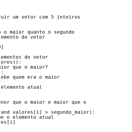
ruir um vetor com 5 inteiros
]
o o maior quanto o segundo
lemento do vetor
0]
lementos do vetor
lores)):
aior que o maior?
):
cebe quem era o maior
r
 elemento atual
enor que o maior e maior que o
 and valores[i] > segundo_maior):
be o elemento atual
res[i]