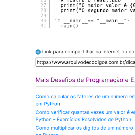
26
# mostra o resultado
27
print("O maior valor é {
28
print("O segundo maior v
29
30
if __name__== "__main__":
31
main()
Link para compartilhar na Internet ou c
Mais Desafios de Programação e Ex
Como calcular os fatores de um número e
em Python
Como verificar quantas vezes um valor é 
Python - Exercícios Resolvidos de Python
Como multiplicar os dígitos de um número 