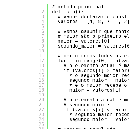
1
# método principal
2
def main():
3
# vamos declarar e const
4
valores = [4, 8, 7, 1, 2
5
6
# vamos assumir que tant
7
# maior são o primeiro e
8
maior = valores[0]
9
segundo_maior = valores[
10
11
# percorremos todos os e
12
for i in range(0, len(va
13
# o elemento atual é m
14
if (valores[i] > maior
15
# o segundo maior re
16
segundo_maior = maio
17
# e o maior recebe o
18
maior = valores[i]
19
20
# o elemento atual é m
21
# segundo maior?
22
if (valores[i] < maior
23
# segundo maior rece
24
segundo_maior = valo
25