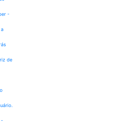
ber -
 a
rás
riz de
io
uário.
 -