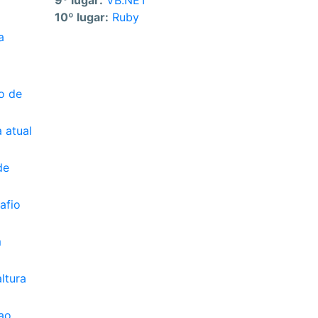
9º lugar:
VB.NET
10º lugar:
Ruby
a
o de
 atual
de
afio
m
ltura
ao