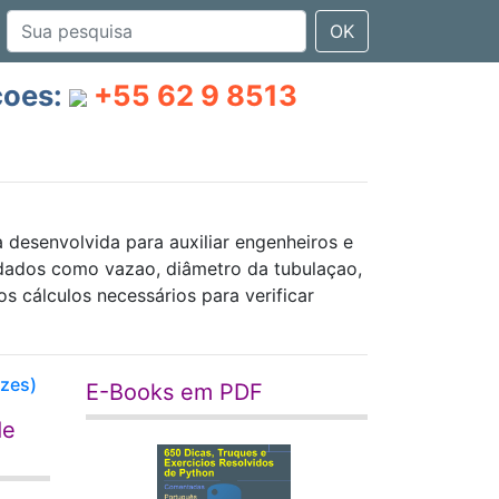
OK
çoes:
+55 62 9 8513
desenvolvida para auxiliar engenheiros e
e dados como vazao, diâmetro da tubulaçao,
s cálculos necessários para verificar
izes)
E-Books em PDF
de