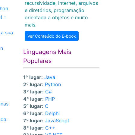
recursividade, internet, arquivos
thon
e diretórios, programação
t -
orientada a objetos e muito
mais.
 a sua
Ver Conteúdo do E-book
on
Linguagens Mais
Populares
1º lugar:
Java
2º lugar:
Python
3º lugar:
C#
4º lugar:
PHP
unas
5º lugar:
C
6º lugar:
Delphi
ada
7º lugar:
JavaScript
8º lugar:
C++