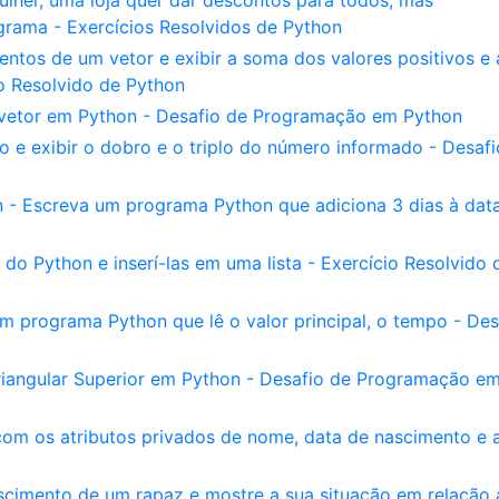
lher, uma loja quer dar descontos para todos, mas
grama - Exercícios Resolvidos de Python
ntos de um vetor e exibir a soma dos valores positivos e 
io Resolvido de Python
 vetor em Python - Desafio de Programação em Python
o e exibir o dobro e o triplo do número informado - Desafi
 - Escreva um programa Python que adiciona 3 dias à data
 do Python e inserí-las em uma lista - Exercício Resolvido 
m programa Python que lê o valor principal, o tempo - Des
riangular Superior em Python - Desafio de Programação e
om os atributos privados de nome, data de nascimento e a
scimento de um rapaz e mostre a sua situação em relação 