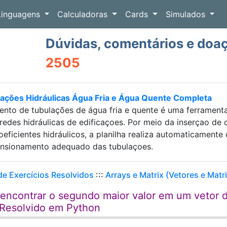
Linguagens
Calculadoras
Cards
Simulados
Dúvidas, comentários e doa
2505
ações Hidráulicas Água Fria e Água Quente Completa
nto de tubulações de água fria e quente é uma ferramenta 
s redes hidráulicas de edificaçoes. Por meio da inserçao d
ficientes hidráulicos, a planilha realiza automaticamente o
ensionamento adequado das tubulaçoes.
 de Exercícios Resolvidos
:::
Arrays e Matrix (Vetores e Matr
encontrar o segundo maior valor em um vetor 
 Resolvido em Python