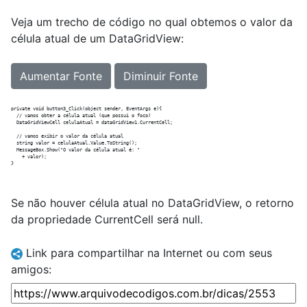
Veja um trecho de código no qual obtemos o valor da
célula atual de um DataGridView:
Aumentar Fonte
Diminuir Fonte
private void button3_Click(object sender, EventArgs e){

  // vamos obter a célula atual (que possui o foco)

  DataGridViewCell celulaAtual = dataGridView1.CurrentCell;

  // vamos exibir o valor da célula atual

  string valor = celulaAtual.Value.ToString();

  MessageBox.Show("O valor da célula atual é: "

    + valor);

Se não houver célula atual no DataGridView, o retorno
da propriedade CurrentCell será null.
Link para compartilhar na Internet ou com seus
amigos: