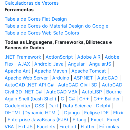
Calculadoras de Vetores
Ferramentas
Tabela de Cores Flat Design
Tabela de Cores do Material Design do Google
Tabela de Cores Web Safe Colors
Todas as Linguagens, Frameworks, Biliotecas e
Bancos de Dados
.NET Framework
|
ActionScript
|
Adobe AIR
|
Adobe
Flex
|
AJAX
|
Android Java
|
Angular
|
AngularJS
|
Apache Ant
|
Apache Maven
|
Apache Tomcat
|
Apache Web Server
|
Arduino
|
ASP.NET
|
AutoCAD
|
AutoCAD .NET API C#
|
AutoCAD Civil 3D
|
AutoCAD
Civil 3D .NET C#
|
AutoCAD VBA
|
AutoLISP
|
Bourne
Again Shell (bash Shell)
|
C
|
C#
|
C++
|
C++ Builder
|
CodeIgniter
|
CSS
|
Dart
|
Data Science
|
Delphi
|
DHTML (Dynamic HTML)
|
Django
|
Eclipse IDE
|
Elixir
|
Enterprise JavaBeans (EJB)
|
Erlang
|
Excel
|
Excel
VBA
|
Ext JS
|
Facelets
|
Firebird
|
Flutter
|
Fórmulas