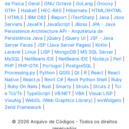
da Física
|
Geral
|
GNU Octave
|
GoLang
|
Groovy
|
GTK+
|
Haskell
|
HEC-RAS
|
Hibernate
|
HTML/XHTML
|
HTML5
|
IBM DB2
|
iReport
|
iTextSharp
|
Java
|
Java
Servlets
|
JavaFX
|
JavaScript
|
JBoss
|
JPA - Java
Persistence Architecture API - Arquitetura de
Persistência Java
|
jQuery
|
jQuery UI
|
JSF - Java
Server Faces
|
JSP (Java Server Pages)
|
Kotlin
|
Laravel
|
Linux
|
LISP
|
MongoDB
|
MS SQL Server
|
MySQL
|
NetBeans IDE
|
NetBeans IDE
|
Node.js
|
Perl
|
PHP
|
PHP-GTK
|
Portugol
|
PostgreSQL
|
Processing.py
|
Python
|
QGIS
|
Qt
|
R
|
React
|
React
Native
|
React.js
|
Revit C#
|
Revit Python Shell
|
Ruby
|
Ruby On Rails
|
Rust
|
Smarty
|
Struts
|
Struts 2
|
Tcl
e Tcl/Tk
|
TypeScript
|
VB.NET
|
VBA
|
Visual LISP
|
VisuAlg
|
WebGL (Web Graphics Library)
|
wxWidgets
|
Zend Framework
|
© 2026 Arquivo de Códigos - Todos os direitos
reservados