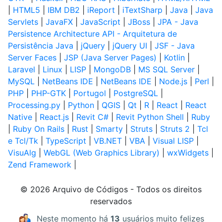
|
HTML5
|
IBM DB2
|
iReport
|
iTextSharp
|
Java
|
Java
Servlets
|
JavaFX
|
JavaScript
|
JBoss
|
JPA - Java
Persistence Architecture API - Arquitetura de
Persistência Java
|
jQuery
|
jQuery UI
|
JSF - Java
Server Faces
|
JSP (Java Server Pages)
|
Kotlin
|
Laravel
|
Linux
|
LISP
|
MongoDB
|
MS SQL Server
|
MySQL
|
NetBeans IDE
|
NetBeans IDE
|
Node.js
|
Perl
|
PHP
|
PHP-GTK
|
Portugol
|
PostgreSQL
|
Processing.py
|
Python
|
QGIS
|
Qt
|
R
|
React
|
React
Native
|
React.js
|
Revit C#
|
Revit Python Shell
|
Ruby
|
Ruby On Rails
|
Rust
|
Smarty
|
Struts
|
Struts 2
|
Tcl
e Tcl/Tk
|
TypeScript
|
VB.NET
|
VBA
|
Visual LISP
|
VisuAlg
|
WebGL (Web Graphics Library)
|
wxWidgets
|
Zend Framework
|
© 2026 Arquivo de Códigos - Todos os direitos
reservados
Neste momento há
13
usuários muito felizes