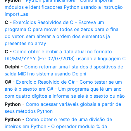
Python
-
Python para iniciantes - Como importar
módulos e identificadores Python usando a instrução
import...as
C
-
Exercícios Resolvidos de C - Escreva um
programa C para mover todos os zeros para o final
do vetor, sem alterar a ordem dos elementos já
presentes no array
C
-
Como obter e exibir a data atual no formato
DD/MM/YYYY (Ex: 02/07/2013) usando a linguagem C
Delphi
-
Como retornar uma lista dos dispositivos de
saída MIDI no sistema usando Delphi
C#
-
Exercício Resolvido de C# - Como testar se um
ano é bissexto em C# - Um programa que lê um ano
com quatro dígitos e informa se ele é bissexto ou não
Python
-
Como acessar variáveis globais a partir de
seus métodos Python
Python
-
Como obter o resto de uma divisão de
inteiros em Python - O operador módulo % da