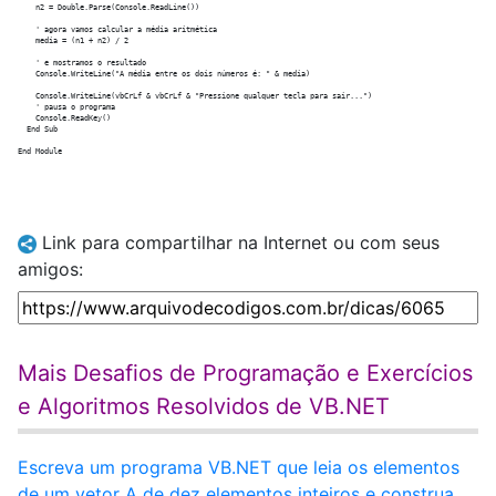
    n2 = Double.Parse(Console.ReadLine())

    ' agora vamos calcular a média aritmética

    media = (n1 + n2) / 2

    ' e mostramos o resultado

    Console.WriteLine("A média entre os dois números é: " & media)

    Console.WriteLine(vbCrLf & vbCrLf & "Pressione qualquer tecla para sair...")

    ' pausa o programa

    Console.ReadKey()

  End Sub

Link para compartilhar na Internet ou com seus
amigos:
Mais Desafios de Programação e Exercícios
e Algoritmos Resolvidos de VB.NET
Escreva um programa VB.NET que leia os elementos
de um vetor A de dez elementos inteiros e construa