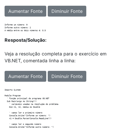
Aumentar Fonte
Diminuir Fonte
Informe um número: 9

Informe outro número: 2

Resposta/Solução:
Veja a resolução completa para o exercício em
VB.NET, comentada linha a linha:
Aumentar Fonte
Diminuir Fonte
Imports System

Module Program

  ' função principal do programa VB.NET

  Sub Main(args As String())

    ' variáveis usadas na resolução do problema

    Dim n1, n2, media As Double

    ' vamos ler o primeiro número

    Console.Write("Informe um número: ")

    n1 = Double.Parse(Console.ReadLine())

    ' vamos ler o segundo número

    Console.Write("Informe outro número: ")
