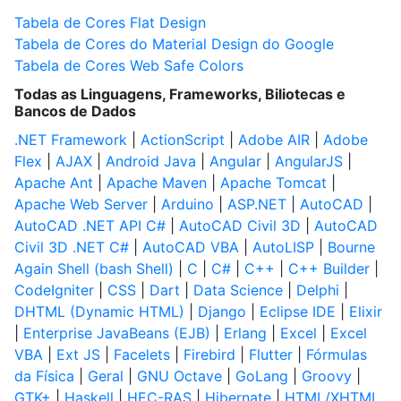
Tabela de Cores Flat Design
Tabela de Cores do Material Design do Google
Tabela de Cores Web Safe Colors
Todas as Linguagens, Frameworks, Biliotecas e
Bancos de Dados
.NET Framework
|
ActionScript
|
Adobe AIR
|
Adobe
Flex
|
AJAX
|
Android Java
|
Angular
|
AngularJS
|
Apache Ant
|
Apache Maven
|
Apache Tomcat
|
Apache Web Server
|
Arduino
|
ASP.NET
|
AutoCAD
|
AutoCAD .NET API C#
|
AutoCAD Civil 3D
|
AutoCAD
Civil 3D .NET C#
|
AutoCAD VBA
|
AutoLISP
|
Bourne
Again Shell (bash Shell)
|
C
|
C#
|
C++
|
C++ Builder
|
CodeIgniter
|
CSS
|
Dart
|
Data Science
|
Delphi
|
DHTML (Dynamic HTML)
|
Django
|
Eclipse IDE
|
Elixir
|
Enterprise JavaBeans (EJB)
|
Erlang
|
Excel
|
Excel
VBA
|
Ext JS
|
Facelets
|
Firebird
|
Flutter
|
Fórmulas
da Física
|
Geral
|
GNU Octave
|
GoLang
|
Groovy
|
GTK+
|
Haskell
|
HEC-RAS
|
Hibernate
|
HTML/XHTML