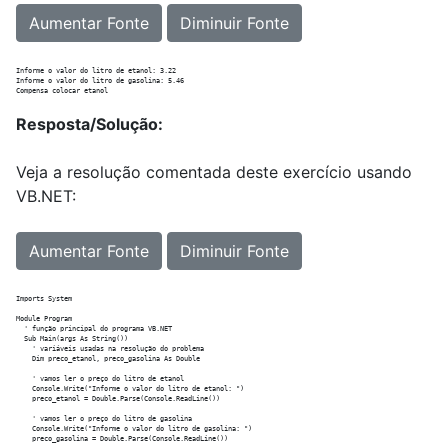
Aumentar Fonte
Diminuir Fonte
Informe o valor do litro de etanol: 3.22

Informe o valor do litro de gasolina: 5.46

Resposta/Solução:
Veja a resolução comentada deste exercício usando
VB.NET:
Aumentar Fonte
Diminuir Fonte
Imports System

Module Program

  ' função principal do programa VB.NET

  Sub Main(args As String())

    ' variáveis usadas na resolução do problema

    Dim preco_etanol, preco_gasolina As Double

    ' vamos ler o preço do litro de etanol

    Console.Write("Informe o valor do litro de etanol: ")

    preco_etanol = Double.Parse(Console.ReadLine())

    ' vamos ler o preço do litro de gasolina

    Console.Write("Informe o valor do litro de gasolina: ")

    preco_gasolina = Double.Parse(Console.ReadLine())
