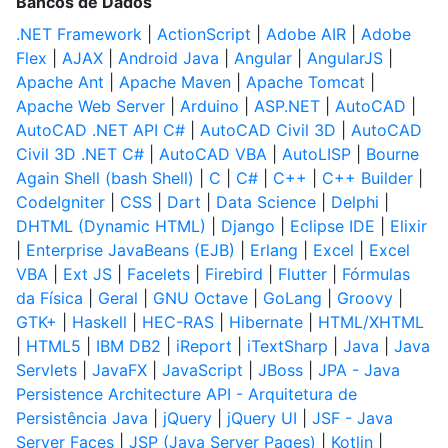
Bancos de Dados
.NET Framework
|
ActionScript
|
Adobe AIR
|
Adobe
Flex
|
AJAX
|
Android Java
|
Angular
|
AngularJS
|
Apache Ant
|
Apache Maven
|
Apache Tomcat
|
Apache Web Server
|
Arduino
|
ASP.NET
|
AutoCAD
|
AutoCAD .NET API C#
|
AutoCAD Civil 3D
|
AutoCAD
Civil 3D .NET C#
|
AutoCAD VBA
|
AutoLISP
|
Bourne
Again Shell (bash Shell)
|
C
|
C#
|
C++
|
C++ Builder
|
CodeIgniter
|
CSS
|
Dart
|
Data Science
|
Delphi
|
DHTML (Dynamic HTML)
|
Django
|
Eclipse IDE
|
Elixir
|
Enterprise JavaBeans (EJB)
|
Erlang
|
Excel
|
Excel
VBA
|
Ext JS
|
Facelets
|
Firebird
|
Flutter
|
Fórmulas
da Física
|
Geral
|
GNU Octave
|
GoLang
|
Groovy
|
GTK+
|
Haskell
|
HEC-RAS
|
Hibernate
|
HTML/XHTML
|
HTML5
|
IBM DB2
|
iReport
|
iTextSharp
|
Java
|
Java
Servlets
|
JavaFX
|
JavaScript
|
JBoss
|
JPA - Java
Persistence Architecture API - Arquitetura de
Persistência Java
|
jQuery
|
jQuery UI
|
JSF - Java
Server Faces
|
JSP (Java Server Pages)
|
Kotlin
|