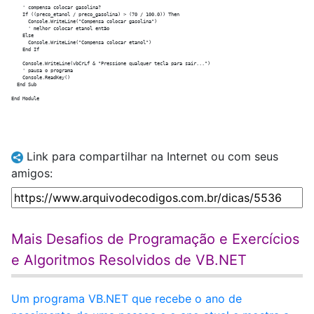
    ' compensa colocar gasolina?

    If ((preco_etanol / preco_gasolina) > (70 / 100.0)) Then

      Console.WriteLine("Compensa colocar gasolina")

      ' melhor colocar etanol então

    Else

      Console.WriteLine("Compensa colocar etanol")

    End If

    Console.WriteLine(vbCrLf & "Pressione qualquer tecla para sair...")

    ' pausa o programa

    Console.ReadKey()

  End Sub

Link para compartilhar na Internet ou com seus
amigos:
Mais Desafios de Programação e Exercícios
e Algoritmos Resolvidos de VB.NET
Um programa VB.NET que recebe o ano de