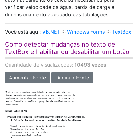
verificar velocidade da água, perda de carga e
dimensionamento adequado das tubulaçoes.
Você está aqui:
VB.NET
:::
Windows Forms
:::
TextBox
Como detectar mudanças no texto de
TextBox e habilitar ou desabilitar um botão
Quantidade de visualizações:
10493 vezes
Aumentar Fonte
Diminuir Fonte
'Este exemplo mostra como habilitar ou desabilitar um

'botão baseado no conteúdo de um TextBox. Para reproduzir,

'coloque um botão chamado "Button1" e uma caixa de texto

'em um formulário. Defina a propriedade Enabled do botão

'como False.

Public Class Form1

  Private Sub TextBox1_TextChanged(ByVal sender As System.Object, _

     ByVal e As System.EventArgs) Handles TextBox1.TextChanged

    'Habilita ou desabilita o botão dependendo do

    'tamanho do texto do TextBox

    If TextBox1.TextLength = 0 Then

      Button1.Enabled = False
