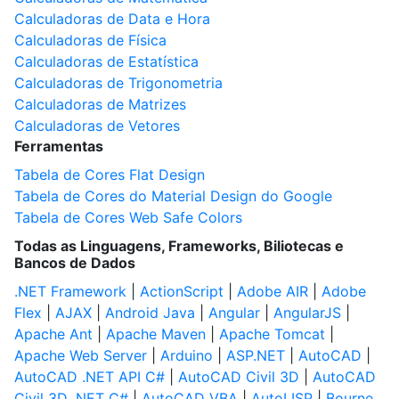
Calculadoras de Data e Hora
Calculadoras de Física
Calculadoras de Estatística
Calculadoras de Trigonometria
Calculadoras de Matrizes
Calculadoras de Vetores
Ferramentas
Tabela de Cores Flat Design
Tabela de Cores do Material Design do Google
Tabela de Cores Web Safe Colors
Todas as Linguagens, Frameworks, Biliotecas e
Bancos de Dados
.NET Framework
|
ActionScript
|
Adobe AIR
|
Adobe
Flex
|
AJAX
|
Android Java
|
Angular
|
AngularJS
|
Apache Ant
|
Apache Maven
|
Apache Tomcat
|
Apache Web Server
|
Arduino
|
ASP.NET
|
AutoCAD
|
AutoCAD .NET API C#
|
AutoCAD Civil 3D
|
AutoCAD
Civil 3D .NET C#
|
AutoCAD VBA
|
AutoLISP
|
Bourne