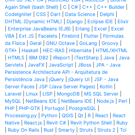
Again Shell (bash Shell)
|
C
|
C#
|
C++
|
C++ Builder
|
CodeIgniter
|
CSS
|
Dart
|
Data Science
|
Delphi
|
DHTML (Dynamic HTML)
|
Django
|
Eclipse IDE
|
Elixir
|
Enterprise JavaBeans (EJB)
|
Erlang
|
Excel
|
Excel
VBA
|
Ext JS
|
Facelets
|
Firebird
|
Flutter
|
Fórmulas
da Física
|
Geral
|
GNU Octave
|
GoLang
|
Groovy
|
GTK+
|
Haskell
|
HEC-RAS
|
Hibernate
|
HTML/XHTML
|
HTML5
|
IBM DB2
|
iReport
|
iTextSharp
|
Java
|
Java
Servlets
|
JavaFX
|
JavaScript
|
JBoss
|
JPA - Java
Persistence Architecture API - Arquitetura de
Persistência Java
|
jQuery
|
jQuery UI
|
JSF - Java
Server Faces
|
JSP (Java Server Pages)
|
Kotlin
|
Laravel
|
Linux
|
LISP
|
MongoDB
|
MS SQL Server
|
MySQL
|
NetBeans IDE
|
NetBeans IDE
|
Node.js
|
Perl
|
PHP
|
PHP-GTK
|
Portugol
|
PostgreSQL
|
Processing.py
|
Python
|
QGIS
|
Qt
|
R
|
React
|
React
Native
|
React.js
|
Revit C#
|
Revit Python Shell
|
Ruby
|
Ruby On Rails
|
Rust
|
Smarty
|
Struts
|
Struts 2
|
Tcl