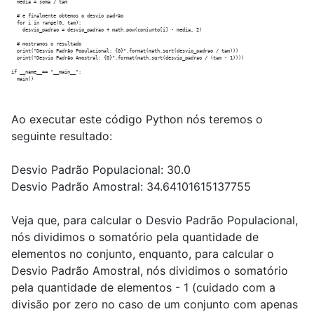
  media = soma / tam

  # e finalmente obtemos o desvio padrão

  for i in range(0, tam):

    desvio_padrao = desvio_padrao + math.pow(conjunto[i] - media, 2)

  # mostramos o resultado

  print("Desvio Padrão Populacional: {0}".format(math.sqrt(desvio_padrao / tam)))

  print("Desvio Padrão Amostral: {0}".format(math.sqrt(desvio_padrao / (tam - 1))))

if __name__== "__main__":

Ao executar este código Python nós teremos o
seguinte resultado:
Desvio Padrão Populacional: 30.0
Desvio Padrão Amostral: 34.64101615137755
Veja que, para calcular o Desvio Padrão Populacional,
nós dividimos o somatório pela quantidade de
elementos no conjunto, enquanto, para calcular o
Desvio Padrão Amostral, nós dividimos o somatório
pela quantidade de elementos - 1 (cuidado com a
divisão por zero no caso de um conjunto com apenas