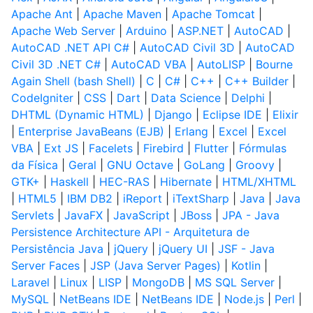
Apache Ant
|
Apache Maven
|
Apache Tomcat
|
Apache Web Server
|
Arduino
|
ASP.NET
|
AutoCAD
|
AutoCAD .NET API C#
|
AutoCAD Civil 3D
|
AutoCAD
Civil 3D .NET C#
|
AutoCAD VBA
|
AutoLISP
|
Bourne
Again Shell (bash Shell)
|
C
|
C#
|
C++
|
C++ Builder
|
CodeIgniter
|
CSS
|
Dart
|
Data Science
|
Delphi
|
DHTML (Dynamic HTML)
|
Django
|
Eclipse IDE
|
Elixir
|
Enterprise JavaBeans (EJB)
|
Erlang
|
Excel
|
Excel
VBA
|
Ext JS
|
Facelets
|
Firebird
|
Flutter
|
Fórmulas
da Física
|
Geral
|
GNU Octave
|
GoLang
|
Groovy
|
GTK+
|
Haskell
|
HEC-RAS
|
Hibernate
|
HTML/XHTML
|
HTML5
|
IBM DB2
|
iReport
|
iTextSharp
|
Java
|
Java
Servlets
|
JavaFX
|
JavaScript
|
JBoss
|
JPA - Java
Persistence Architecture API - Arquitetura de
Persistência Java
|
jQuery
|
jQuery UI
|
JSF - Java
Server Faces
|
JSP (Java Server Pages)
|
Kotlin
|
Laravel
|
Linux
|
LISP
|
MongoDB
|
MS SQL Server
|
MySQL
|
NetBeans IDE
|
NetBeans IDE
|
Node.js
|
Perl
|