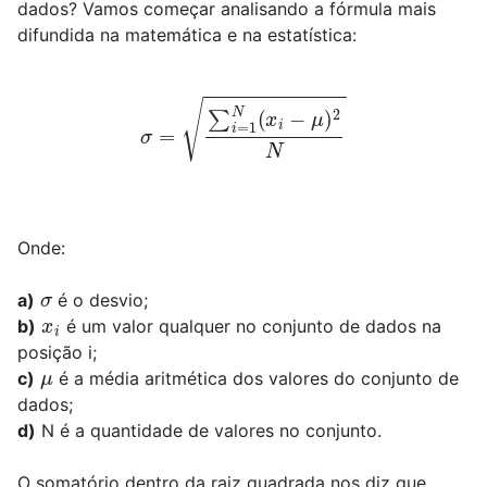
dados? Vamos começar analisando a fórmula mais
difundida na matemática e na estatística:
σ
=
∑
i
=
1
N
(
x
i
−
μ
)
2
N
Onde:
σ
a)
é o desvio;
x
i
b)
é um valor qualquer no conjunto de dados na
posição i;
μ
c)
é a média aritmética dos valores do conjunto de
dados;
d)
N é a quantidade de valores no conjunto.
O somatório dentro da raiz quadrada nos diz que