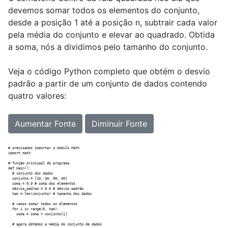
devemos somar todos os elementos do conjunto,
desde a posição 1 até a posição n, subtrair cada valor
pela média do conjunto e elevar ao quadrado. Obtida
a soma, nós a dividimos pelo tamanho do conjunto.
Veja o código Python completo que obtém o desvio
padrão a partir de um conjunto de dados contendo
quatro valores:
Aumentar Fonte
Diminuir Fonte
# precisamos importar o módulo Math

import math

# função principal do programa

def main():

  # conjunto dos dados

  conjunto = [10, 30, 90, 30]

  soma = 0.0 # soma dos elementos

  desvio_padrao = 0.0 # desvio padrão

  tam = len(conjunto) # tamanho dos dados

  # vamos somar todos os elementos

  for i in range(0, tam):

    soma = soma + conjunto[i]

  # agora obtemos a média do conjunto de dados    
