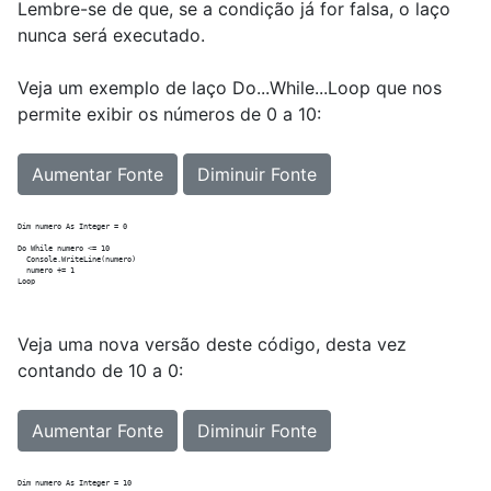
Lembre-se de que, se a condição já for falsa, o laço
nunca será executado.
Veja um exemplo de laço Do...While...Loop que nos
permite exibir os números de 0 a 10:
Aumentar Fonte
Diminuir Fonte
Dim numero As Integer = 0

Do While numero <= 10

  Console.WriteLine(numero)

  numero += 1

Veja uma nova versão deste código, desta vez
contando de 10 a 0:
Aumentar Fonte
Diminuir Fonte
Dim numero As Integer = 10
