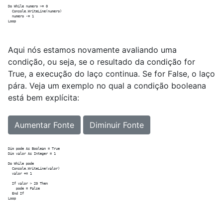
Do While numero >= 0

  Console.WriteLine(numero)

  numero -= 1

Aqui nós estamos novamente avaliando uma
condição, ou seja, se o resultado da condição for
True, a execução do laço continua. Se for False, o laço
pára. Veja um exemplo no qual a condição booleana
está bem explícita:
Aumentar Fonte
Diminuir Fonte
Dim pode As Boolean = True

Dim valor As Integer = 1

Do While pode

  Console.WriteLine(valor)

  valor += 1

  If valor > 20 Then

    pode = False

  End If
