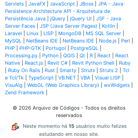
Servlets
|
JavaFX
|
JavaScript
|
JBoss
|
JPA - Java
Persistence Architecture API - Arquitetura de
Persistência Java
|
jQuery
|
jQuery UI
|
JSF - Java
Server Faces
|
JSP (Java Server Pages)
|
Kotlin
|
Laravel
|
Linux
|
LISP
|
MongoDB
|
MS SQL Server
|
MySQL
|
NetBeans IDE
|
NetBeans IDE
|
Node.js
|
Perl
|
PHP
|
PHP-GTK
|
Portugol
|
PostgreSQL
|
Processing.py
|
Python
|
QGIS
|
Qt
|
R
|
React
|
React
Native
|
React.js
|
Revit C#
|
Revit Python Shell
|
Ruby
|
Ruby On Rails
|
Rust
|
Smarty
|
Struts
|
Struts 2
|
Tcl
e Tcl/Tk
|
TypeScript
|
VB.NET
|
VBA
|
Visual LISP
|
VisuAlg
|
WebGL (Web Graphics Library)
|
wxWidgets
|
Zend Framework
|
© 2026 Arquivo de Códigos - Todos os direitos
reservados
Neste momento há
15
usuários muito felizes
estudando em nosso site.