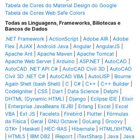
Tabela de Cores do Material Design do Google
Tabela de Cores Web Safe Colors
Todas as Linguagens, Frameworks, Biliotecas e
Bancos de Dados
.NET Framework
|
ActionScript
|
Adobe AIR
|
Adobe
Flex
|
AJAX
|
Android Java
|
Angular
|
AngularJS
|
Apache Ant
|
Apache Maven
|
Apache Tomcat
|
Apache Web Server
|
Arduino
|
ASP.NET
|
AutoCAD
|
AutoCAD .NET API C#
|
AutoCAD Civil 3D
|
AutoCAD
Civil 3D .NET C#
|
AutoCAD VBA
|
AutoLISP
|
Bourne
Again Shell (bash Shell)
|
C
|
C#
|
C++
|
C++ Builder
|
CodeIgniter
|
CSS
|
Dart
|
Data Science
|
Delphi
|
DHTML (Dynamic HTML)
|
Django
|
Eclipse IDE
|
Elixir
|
Enterprise JavaBeans (EJB)
|
Erlang
|
Excel
|
Excel
VBA
|
Ext JS
|
Facelets
|
Firebird
|
Flutter
|
Fórmulas
da Física
|
Geral
|
GNU Octave
|
GoLang
|
Groovy
|
GTK+
|
Haskell
|
HEC-RAS
|
Hibernate
|
HTML/XHTML
|
HTML5
|
IBM DB2
|
iReport
|
iTextSharp
|
Java
|
Java