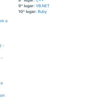
8º lugar:
C++
9º lugar:
VB.NET
m
10º lugar:
Ruby
com o
0 -
 -
 o
hon