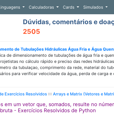
Linguagens
Calculadoras
Cards
Simulados
Dúvidas, comentários e doa
2505
amento de Tubulações Hidráulicas Água Fria e Água Que
ica de dimensionamento de tubulações de água fria e que
projetistas no cálculo rápido e preciso das redes hidráulic
etro da tubulaçao, comprimento da rede, material do tubo e
sários para verificar velocidade da água, perda de carga
 de Exercícios Resolvidos
:::
Arrays e Matrix (Vetores e Matr
s em um vetor que, somados, resulte no núme
bruta - Exercícios Resolvidos de Python