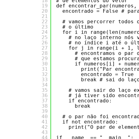
18
# de elementos do vetor
19
def encontrar_par(numeros,
20
encontrado = False # par
21
22
# vamos percorrer todos 
23
# o último
24
for i in range(len(numer
25
# no laço interno nós 
26
# no índice i até o úl
27
for j in range(i + 1, 
28
# encontramos o par 
29
# que estamos procur
30
if numeros[i] + nume
31
print("Par encontr
32
encontrado = True
33
break # sai do laç
34
35
# vamos sair do laço e
36
# já tiver sido encont
37
if encontrado:
38
break
39
40
# o par não foi encontra
41
if not encontrado:    
42
print("O par de elemen
43
44
if __name__== "__main__":