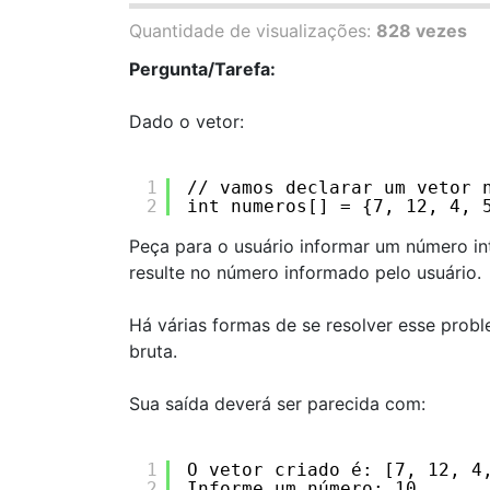
Quantidade de visualizações:
828 vezes
Pergunta/Tarefa:
Dado o vetor:
1
// vamos declarar um vetor 
2
int numeros[] = {7, 12, 4, 
Peça para o usuário informar um número in
resulte no número informado pelo usuário.
Há várias formas de se resolver esse prob
bruta.
Sua saída deverá ser parecida com:
1
O vetor criado é: [7, 12, 4
2
Informe um número: 10