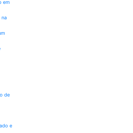
ão em
 na
 um
e
do de
lado e