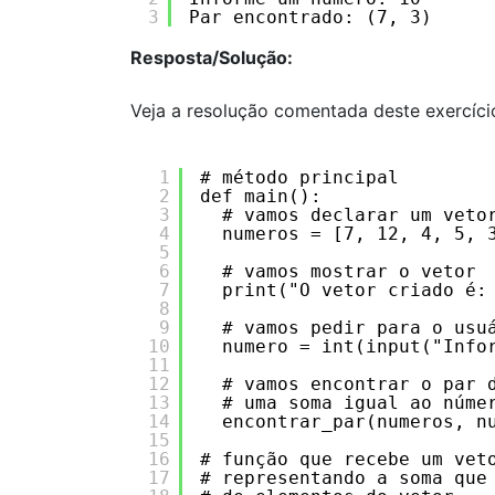
3
Par encontrado: (7, 3)
Resposta/Solução:
Veja a resolução comentada deste exercíci
1
# método principal
2
def main():
3
# vamos declarar um veto
4
numeros = [7, 12, 4, 5, 
5
6
# vamos mostrar o vetor
7
print("O vetor criado é:
8
9
# vamos pedir para o usu
10
numero = int(input("Info
11
12
# vamos encontrar o par 
13
# uma soma igual ao núme
14
encontrar_par(numeros, n
15
16
# função que recebe um vet
17
# representando a soma que