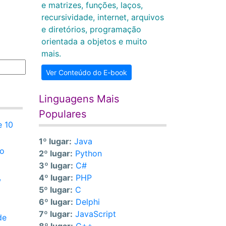
e matrizes, funções, laços,
recursividade, internet, arquivos
e diretórios, programação
orientada a objetos e muito
mais.
Ver Conteúdo do E-book
Linguagens Mais
Populares
e 10
1º lugar:
Java
io
2º lugar:
Python
3º lugar:
C#
,
4º lugar:
PHP
5º lugar:
C
6º lugar:
Delphi
7º lugar:
JavaScript
de