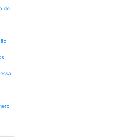
o de
ção
os
nessa
mero