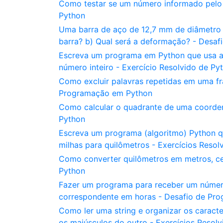
Como testar se um número informado pelo 
Python
Uma barra de aço de 12,7 mm de diâmetro s
barra? b) Qual será a deformação? - Desa
Escreva um programa em Python que usa a 
número inteiro - Exercício Resolvido de Py
Como excluir palavras repetidas em uma fr
Programação em Python
Como calcular o quadrante de uma coorde
Python
Escreva um programa (algoritmo) Python qu
milhas para quilômetros - Exercícios Resol
Como converter quilômetros em metros, cen
Python
Fazer um programa para receber um número
correspondente em horas - Desafio de Pr
Como ler uma string e organizar os caract
os maiúsculos do outro - Exercícios Resol