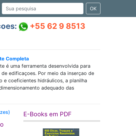
OK
çoes:
+55 62 9 8513
nte Completa
nte é uma ferramenta desenvolvida para
as de edificaçoes. Por meio da inserçao de
 coeficientes hidráulicos, a planilha
 e dimensionamento adequado das
izes)
E-Books em PDF
ro