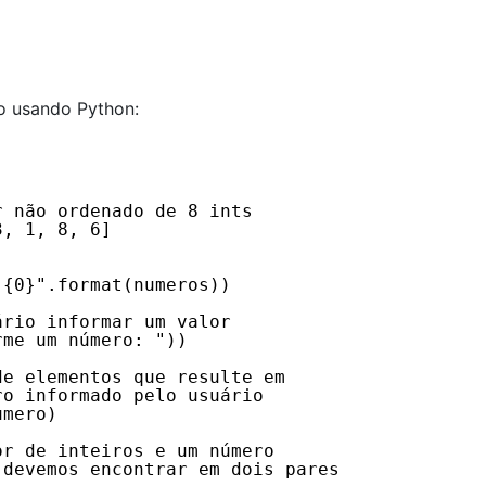
o usando Python:
r não ordenado de 8 ints
3, 1, 8, 6]
 {0}".format(numeros))
ário informar um valor
rme um número: "))
de elementos que resulte em
ro informado pelo usuário
umero)
or de inteiros e um número
 devemos encontrar em dois pares