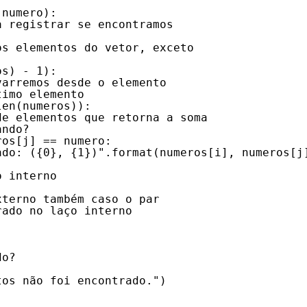
 numero):
a registrar se encontramos
os elementos do vetor, exceto
os) - 1):
varremos desde o elemento
timo elemento      
len(numeros)):
de elementos que retorna a soma
ando?
ros[j] == numero:
ado: ({0}, {1})".format(numeros[i], numeros[j
o interno
xterno também caso o par
rado no laço interno
do?
tos não foi encontrado.")