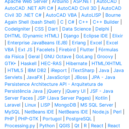
Apache Web Server
|
Arduino
|
ASP.NET
|
AutoCAD
|
AutoCAD .NET API C#
|
AutoCAD Civil 3D
|
AutoCAD
Civil 3D .NET C#
|
AutoCAD VBA
|
AutoLISP
|
Bourne
Again Shell (bash Shell)
|
C
|
C#
|
C++
|
C++ Builder
|
CodeIgniter
|
CSS
|
Dart
|
Data Science
|
Delphi
|
DHTML (Dynamic HTML)
|
Django
|
Eclipse IDE
|
Elixir
|
Enterprise JavaBeans (EJB)
|
Erlang
|
Excel
|
Excel
VBA
|
Ext JS
|
Facelets
|
Firebird
|
Flutter
|
Fórmulas
da Física
|
Geral
|
GNU Octave
|
GoLang
|
Groovy
|
GTK+
|
Haskell
|
HEC-RAS
|
Hibernate
|
HTML/XHTML
|
HTML5
|
IBM DB2
|
iReport
|
iTextSharp
|
Java
|
Java
Servlets
|
JavaFX
|
JavaScript
|
JBoss
|
JPA - Java
Persistence Architecture API - Arquitetura de
Persistência Java
|
jQuery
|
jQuery UI
|
JSF - Java
Server Faces
|
JSP (Java Server Pages)
|
Kotlin
|
Laravel
|
Linux
|
LISP
|
MongoDB
|
MS SQL Server
|
MySQL
|
NetBeans IDE
|
NetBeans IDE
|
Node.js
|
Perl
|
PHP
|
PHP-GTK
|
Portugol
|
PostgreSQL
|
Processing.py
|
Python
|
QGIS
|
Qt
|
R
|
React
|
React