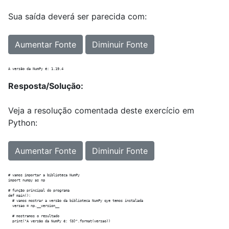
Sua saída deverá ser parecida com:
Aumentar Fonte
Diminuir Fonte
Resposta/Solução:
Veja a resolução comentada deste exercício em
Python:
Aumentar Fonte
Diminuir Fonte
# vamos importar a biblioteca NumPy

import numpy as np

# função principal do programa

def main():

  # vamos mostrar a versão da biblioteca NumPy qye temos instalada

  versao = np.__version__

  # mostramos o resultado

  print("A versão da NumPy é: {0}".format(versao))
