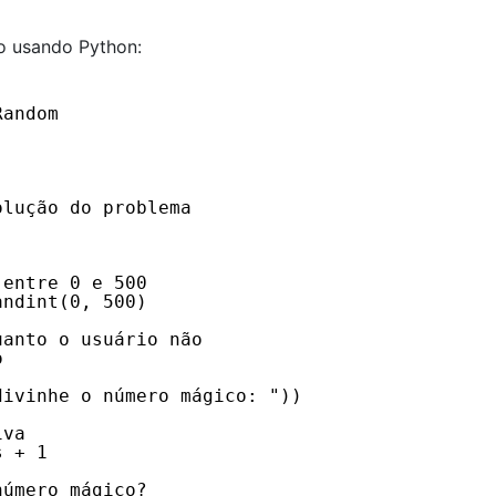
o usando Python:
Random
olução do problema
 entre 0 e 500
andint(0, 500)
uanto o usuário não
o
divinhe o número mágico: "))
iva
s + 1
número mágico?