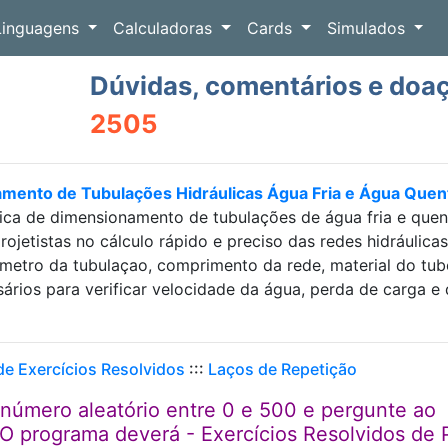
Linguagens
Calculadoras
Cards
Simulados
Dúvidas, comentários e doa
2505
amento de Tubulações Hidráulicas Água Fria e Água Que
ica de dimensionamento de tubulações de água fria e que
projetistas no cálculo rápido e preciso das redes hidráulic
etro da tubulaçao, comprimento da rede, material do tubo e
sários para verificar velocidade da água, perda de carga
 de Exercícios Resolvidos
:::
Laços de Repetição
número aleatório entre 0 e 500 e pergunte ao
 O programa deverá - Exercícios Resolvidos de