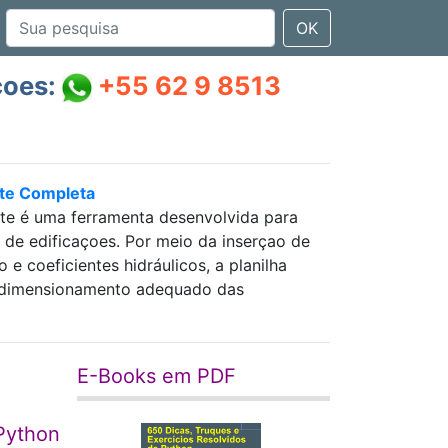
OK
çoes:
+55 62 9 8513
nte Completa
nte é uma ferramenta desenvolvida para
as de edificaçoes. Por meio da inserçao de
 coeficientes hidráulicos, a planilha
 e dimensionamento adequado das
E-Books em PDF
 Python