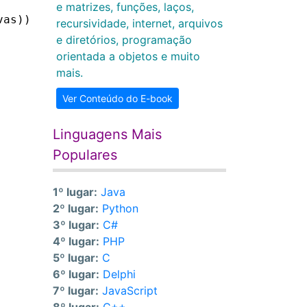
e matrizes, funções, laços,
vas))
recursividade, internet, arquivos
e diretórios, programação
orientada a objetos e muito
mais.
Ver Conteúdo do E-book
Linguagens Mais
Populares
1º lugar:
Java
2º lugar:
Python
3º lugar:
C#
4º lugar:
PHP
5º lugar:
C
6º lugar:
Delphi
7º lugar:
JavaScript