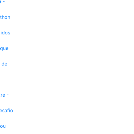
 -
ython
vidos
 que
o de
re -
esafio
 ou