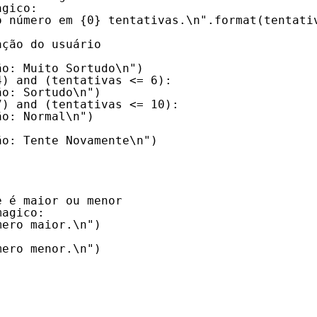
agico:
o número em {0} tentativas.\n".format(tentati
ação do usuário
ão: Muito Sortudo\n")
4) and (tentativas <= 6):
ão: Sortudo\n")
7) and (tentativas <= 10):
ão: Normal\n")
ão: Tente Novamente\n")
e é maior ou menor
magico:
mero maior.\n")
mero menor.\n")