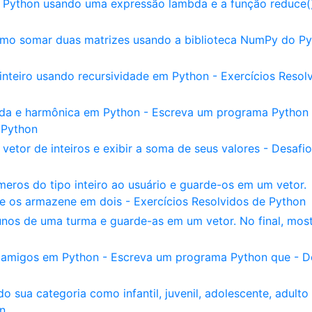
 Python usando uma expressão lambda e a função reduce()
omo somar duas matrizes usando a biblioteca NumPy do P
inteiro usando recursividade em Python - Exercícios Resol
ada e harmônica em Python - Escreva um programa Python
 Python
etor de inteiros e exibir a soma de seus valores - Desafi
eros do tipo inteiro ao usuário e guarde-os em um vetor.
e os armazene em dois - Exercícios Resolvidos de Python
unos de uma turma e guarde-as em um vetor. No final, most
 amigos em Python - Escreva um programa Python que - D
 sua categoria como infantil, juvenil, adolescente, adulto
n