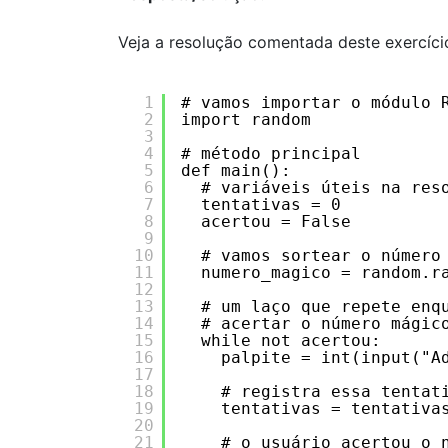
Veja a resolução comentada deste exercíci
1
# vamos importar o módulo 
2
import random
3
4
# método principal
5
def main():
6
# variáveis úteis na res
7
tentativas = 0
8
acertou = False
9
10
# vamos sortear o número
11
numero_magico = random.r
12
13
# um laço que repete enq
14
# acertar o número mágic
15
while not acertou:
16
palpite = int(input("A
17
18
# registra essa tentat
19
tentativas = tentativa
20
21
# o usuário acertou o 