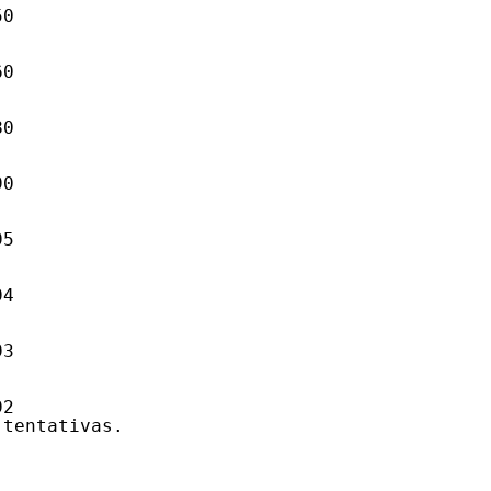
50
60
80
90
95
94
93
92
 tentativas.