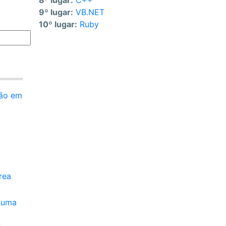
8º lugar:
C++
9º lugar:
VB.NET
10º lugar:
Ruby
ção em
rea
a uma