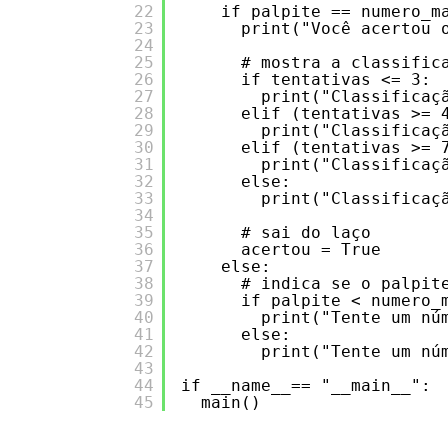
22
if palpite == numero_m
23
print("Você acertou 
24
25
# mostra a classific
26
if tentativas <= 3:
27
print("Classificaç
28
elif (tentativas >= 
29
print("Classificaç
30
elif (tentativas >= 
31
print("Classificaç
32
else:
33
print("Classificaç
34
35
# sai do laço
36
acertou = True
37
else:
38
# indica se o palpit
39
if palpite < numero_
40
print("Tente um nú
41
else:
42
print("Tente um nú
43
44
if __name__== "__main__":
45
main()