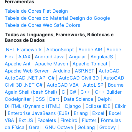
Ferramentas
Tabela de Cores Flat Design
Tabela de Cores do Material Design do Google
Tabela de Cores Web Safe Colors
Todas as Linguagens, Frameworks, Biliotecas e
Bancos de Dados
.NET Framework
|
ActionScript
|
Adobe AIR
|
Adobe
Flex
|
AJAX
|
Android Java
|
Angular
|
AngularJS
|
Apache Ant
|
Apache Maven
|
Apache Tomcat
|
Apache Web Server
|
Arduino
|
ASP.NET
|
AutoCAD
|
AutoCAD .NET API C#
|
AutoCAD Civil 3D
|
AutoCAD
Civil 3D .NET C#
|
AutoCAD VBA
|
AutoLISP
|
Bourne
Again Shell (bash Shell)
|
C
|
C#
|
C++
|
C++ Builder
|
CodeIgniter
|
CSS
|
Dart
|
Data Science
|
Delphi
|
DHTML (Dynamic HTML)
|
Django
|
Eclipse IDE
|
Elixir
|
Enterprise JavaBeans (EJB)
|
Erlang
|
Excel
|
Excel
VBA
|
Ext JS
|
Facelets
|
Firebird
|
Flutter
|
Fórmulas
da Física
|
Geral
|
GNU Octave
|
GoLang
|
Groovy
|