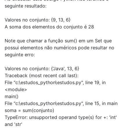
seguinte resultado:
Valores no conjunto: {9, 13, 6}
A soma dos elementos do conjunto é 28
Note que chamar a função sum() em um Set que
possui elementos não numéricos pode resultar no
seguinte erro:
Valores no conjunto: {'Java', 13, 6}
Traceback (most recent call last):
File "c:\estudos_python\estudos.py", line 19, in
<module>
main()
File "c:\estudos_python\estudos.py", line 15, in main
soma = sum(conjunto)
TypeError: unsupported operand type(s) for +: 'int'
and 'str'