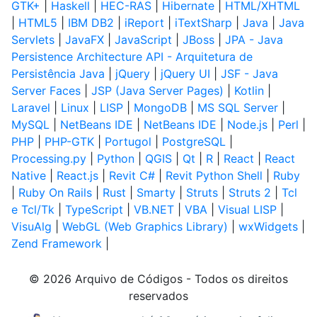
GTK+
|
Haskell
|
HEC-RAS
|
Hibernate
|
HTML/XHTML
|
HTML5
|
IBM DB2
|
iReport
|
iTextSharp
|
Java
|
Java
Servlets
|
JavaFX
|
JavaScript
|
JBoss
|
JPA - Java
Persistence Architecture API - Arquitetura de
Persistência Java
|
jQuery
|
jQuery UI
|
JSF - Java
Server Faces
|
JSP (Java Server Pages)
|
Kotlin
|
Laravel
|
Linux
|
LISP
|
MongoDB
|
MS SQL Server
|
MySQL
|
NetBeans IDE
|
NetBeans IDE
|
Node.js
|
Perl
|
PHP
|
PHP-GTK
|
Portugol
|
PostgreSQL
|
Processing.py
|
Python
|
QGIS
|
Qt
|
R
|
React
|
React
Native
|
React.js
|
Revit C#
|
Revit Python Shell
|
Ruby
|
Ruby On Rails
|
Rust
|
Smarty
|
Struts
|
Struts 2
|
Tcl
e Tcl/Tk
|
TypeScript
|
VB.NET
|
VBA
|
Visual LISP
|
VisuAlg
|
WebGL (Web Graphics Library)
|
wxWidgets
|
Zend Framework
|
© 2026 Arquivo de Códigos - Todos os direitos
reservados