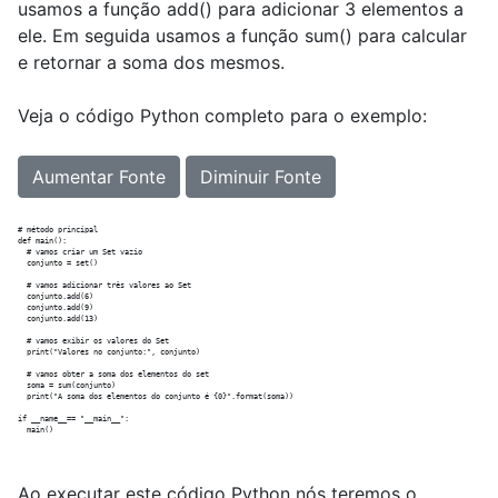
usamos a função add() para adicionar 3 elementos a
ele. Em seguida usamos a função sum() para calcular
e retornar a soma dos mesmos.
Veja o código Python completo para o exemplo:
Aumentar Fonte
Diminuir Fonte
# método principal

def main():

  # vamos criar um Set vazio

  conjunto = set()

  # vamos adicionar três valores ao Set

  conjunto.add(6)

  conjunto.add(9)

  conjunto.add(13)

  # vamos exibir os valores do Set

  print("Valores no conjunto:", conjunto)

  # vamos obter a soma dos elementos do set

  soma = sum(conjunto)

  print("A soma dos elementos do conjunto é {0}".format(soma))

if __name__== "__main__":

Ao executar este código Python nós teremos o