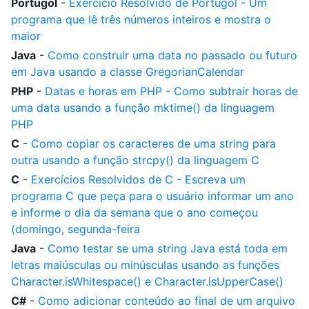
Portugol
-
Exercício Resolvido de Portugol - Um
programa que lê três números inteiros e mostra o
maior
Java
-
Como construir uma data no passado ou futuro
em Java usando a classe GregorianCalendar
PHP
-
Datas e horas em PHP - Como subtrair horas de
uma data usando a função mktime() da linguagem
PHP
C
-
Como copiar os caracteres de uma string para
outra usando a função strcpy() da linguagem C
C
-
Exercícios Resolvidos de C - Escreva um
programa C que peça para o usuário informar um ano
e informe o dia da semana que o ano começou
(domingo, segunda-feira
Java
-
Como testar se uma string Java está toda em
letras maiúsculas ou minúsculas usando as funções
Character.isWhitespace() e Character.isUpperCase()
C#
-
Como adicionar conteúdo ao final de um arquivo