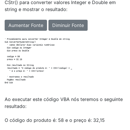
CStr() para converter valores Integer e Double em
string e mostrar o resultado:
Aumentar Fonte
Diminuir Fonte
' Procedimento para converter Integer e Double em string

Sub ConverterNumeroString()

  ' vamos declarar duas variáveis numéricas

  Dim codigo As Integer

  Dim preco As Double

  codigo = 58

  preco = 32.15

  Dim resultado As String

  resultado = "O código do produto é: " + CStr(codigo) + _

    " e o preço é: " + CStr(preco)

  ' mostramos o resultado

  MsgBox resultado

Ao executar este código VBA nós teremos o seguinte
resultado:
O código do produto é: 58 e o preço é: 32,15