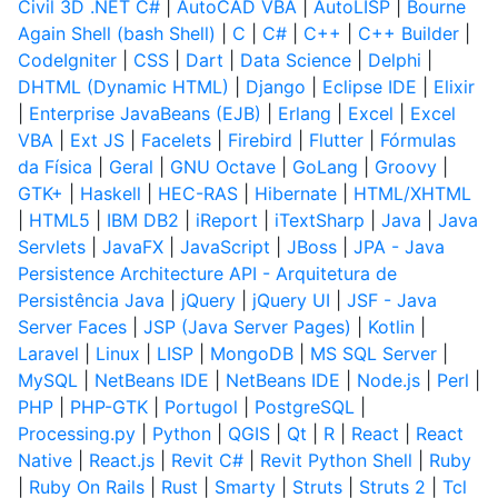
Civil 3D .NET C#
|
AutoCAD VBA
|
AutoLISP
|
Bourne
Again Shell (bash Shell)
|
C
|
C#
|
C++
|
C++ Builder
|
CodeIgniter
|
CSS
|
Dart
|
Data Science
|
Delphi
|
DHTML (Dynamic HTML)
|
Django
|
Eclipse IDE
|
Elixir
|
Enterprise JavaBeans (EJB)
|
Erlang
|
Excel
|
Excel
VBA
|
Ext JS
|
Facelets
|
Firebird
|
Flutter
|
Fórmulas
da Física
|
Geral
|
GNU Octave
|
GoLang
|
Groovy
|
GTK+
|
Haskell
|
HEC-RAS
|
Hibernate
|
HTML/XHTML
|
HTML5
|
IBM DB2
|
iReport
|
iTextSharp
|
Java
|
Java
Servlets
|
JavaFX
|
JavaScript
|
JBoss
|
JPA - Java
Persistence Architecture API - Arquitetura de
Persistência Java
|
jQuery
|
jQuery UI
|
JSF - Java
Server Faces
|
JSP (Java Server Pages)
|
Kotlin
|
Laravel
|
Linux
|
LISP
|
MongoDB
|
MS SQL Server
|
MySQL
|
NetBeans IDE
|
NetBeans IDE
|
Node.js
|
Perl
|
PHP
|
PHP-GTK
|
Portugol
|
PostgreSQL
|
Processing.py
|
Python
|
QGIS
|
Qt
|
R
|
React
|
React
Native
|
React.js
|
Revit C#
|
Revit Python Shell
|
Ruby
|
Ruby On Rails
|
Rust
|
Smarty
|
Struts
|
Struts 2
|
Tcl