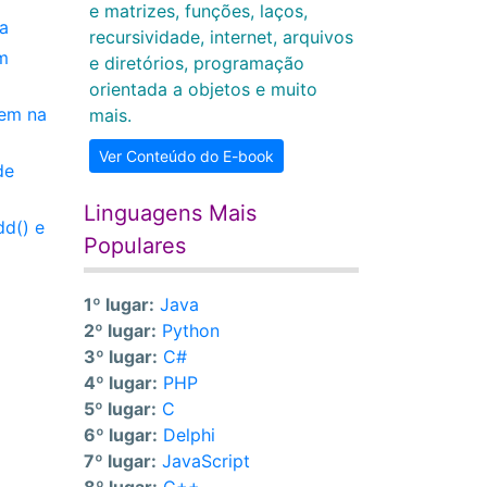
e matrizes, funções, laços,
a
recursividade, internet, arquivos
m
e diretórios, programação
orientada a objetos e muito
gem na
mais.
Ver Conteúdo do E-book
de
Linguagens Mais
dd() e
Populares
1º lugar:
Java
2º lugar:
Python
3º lugar:
C#
4º lugar:
PHP
5º lugar:
C
6º lugar:
Delphi
7º lugar:
JavaScript