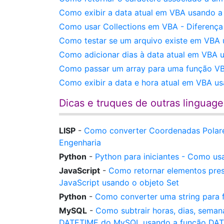
Como exibir a data atual em VBA usando a
Como usar Collections em VBA - Diferença 
Como testar se um arquivo existe em VBA u
Como adicionar dias à data atual em VBA 
Como passar um array para uma função VBA
Como exibir a data e hora atual em VBA u
Dicas e truques de outras linguag
LISP
-
Como converter Coordenadas Polare
Engenharia
Python
-
Python para iniciantes - Como us
JavaScript
-
Como retornar elementos pres
JavaScript usando o objeto Set
Python
-
Como converter uma string para f
MySQL
-
Como subtrair horas, dias, seman
DATETIME do MySQL usando a função DAT