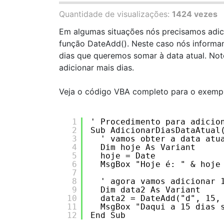
Quantidade de visualizações:
1424 vezes
Em algumas situações nós precisamos adici
função DateAdd(). Neste caso nós informam
dias que queremos somar à data atual. No
adicionar mais dias.
Veja o código VBA completo para o exemp
1
' Procedimento para adicio
2
Sub AdicionarDiasDataAtual
3
' vamos obter a data atu
4
Dim hoje As Variant
5
hoje = Date
6
MsgBox "Hoje é: " & hoje
7
8
' agora vamos adicionar 
9
Dim data2 As Variant
10
data2 = DateAdd("d", 15,
11
MsgBox "Daqui a 15 dias 
12
End Sub