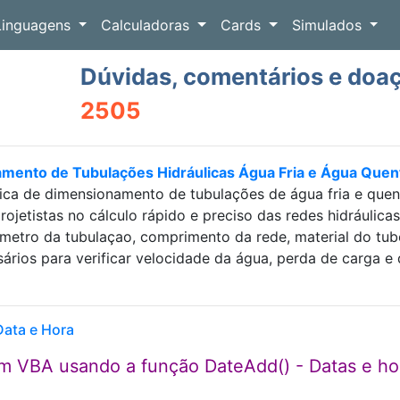
Linguagens
Calculadoras
Cards
Simulados
Dúvidas, comentários e doa
2505
amento de Tubulações Hidráulicas Água Fria e Água Que
ica de dimensionamento de tubulações de água fria e que
projetistas no cálculo rápido e preciso das redes hidráulic
etro da tubulaçao, comprimento da rede, material do tubo e
sários para verificar velocidade da água, perda de carga
Data e Hora
em VBA usando a função DateAdd() - Datas e ho