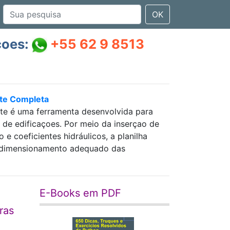
OK
çoes:
+55 62 9 8513
nte Completa
nte é uma ferramenta desenvolvida para
as de edificaçoes. Por meio da inserçao de
 coeficientes hidráulicos, a planilha
 e dimensionamento adequado das
E-Books em PDF
ras