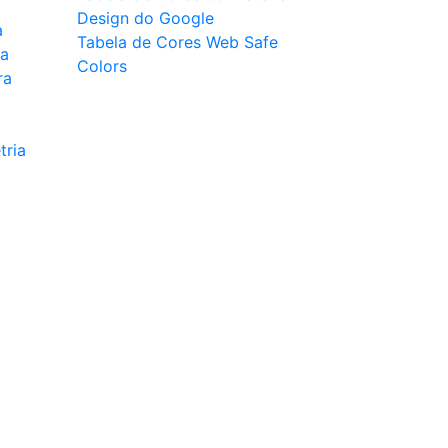
Design do Google
a
Tabela de Cores Web Safe
ca
Colors
ra
tria