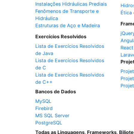
Instalações Hidráulicas Prediais
Hidro
Fenômenos de Transporte e
Ética 
Hidráulica
Fram
Estruturas de Aço e Madeira
jQuer
Exercícios Resolvidos
Angul
Lista de Exercícios Resolvidos
React
de Java
Larav
Lista de Exercícios Resolvidos
Proje
de C
Proje
Lista de Exercícios Resolvidos
Proje
de C++
Proje
Bancos de Dados
MySQL
Firebird
MS SQL Server
PostgreSQL
Todas as Linguagens, Frameworks, Biliot