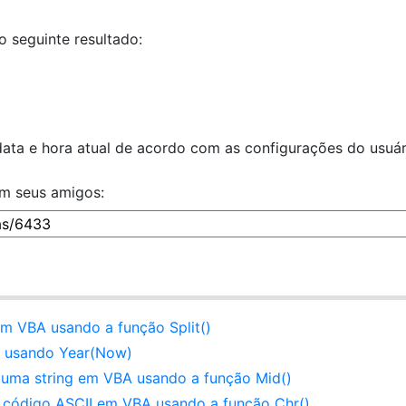
 seguinte resultado:
ata e hora atual de acordo com as configurações do usuár
om seus amigos:
m VBA usando a função Split()
A usando Year(Now)
e uma string em VBA usando a função Mid()
 código ASCII em VBA usando a função Chr()