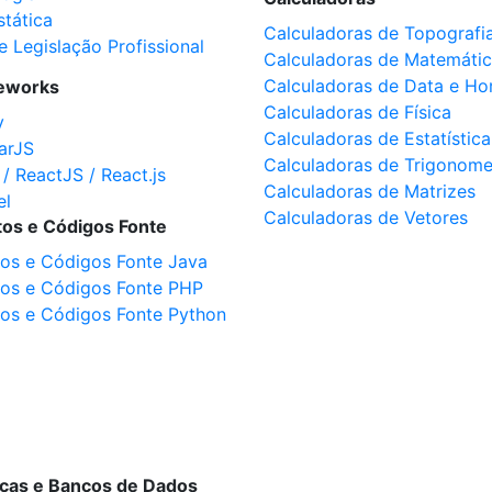
stática
Calculadoras de Topografi
e Legislação Profissional
Calculadoras de Matemáti
Calculadoras de Data e Ho
eworks
Calculadoras de Física
y
Calculadoras de Estatística
arJS
Calculadoras de Trigonome
 / ReactJS / React.js
Calculadoras de Matrizes
el
Calculadoras de Vetores
tos e Códigos Fonte
tos e Códigos Fonte Java
tos e Códigos Fonte PHP
tos e Códigos Fonte Python
ecas e Bancos de Dados