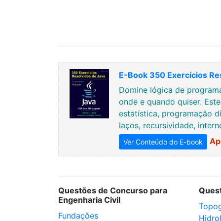
E-Book 350 Exercícios Re
Domine lógica de programa
onde e quando quiser. Est
estatística, programação di
laços, recursividade, inter
Ap
Ver Conteúdo do E-book
Questões de Concurso para
Ques
Engenharia Civil
Topog
Fundações
Hidro