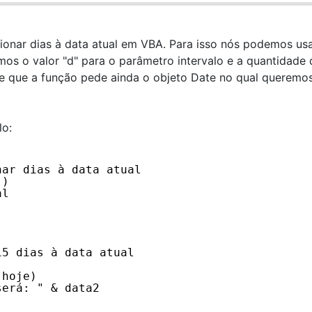
onar dias à data atual em VBA. Para isso nós podemos usa
os o valor "d" para o parâmetro intervalo e a quantidade 
te que a função pede ainda o objeto Date no qual queremo
lo:
nar dias à data atual
()
al
15 dias à data atual
 hoje)
será: " & data2