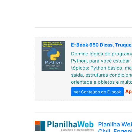
E-Book 650 Dicas, Truques
Domine lógica de programa
Python, para você estudar 
tópicos: Python básico, ma
saída, estruturas condicion
orientada a objetos e muit
Ap
Ver Conteúdo do E-book
Planilha We
Civil, Engen