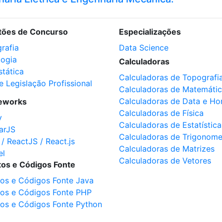
tões de Concurso
Especializações
rafia
Data Science
logia
Calculadoras
stática
Calculadoras de Topografi
e Legislação Profissional
Calculadoras de Matemáti
Calculadoras de Data e Ho
eworks
Calculadoras de Física
y
Calculadoras de Estatística
arJS
Calculadoras de Trigonome
 / ReactJS / React.js
Calculadoras de Matrizes
el
Calculadoras de Vetores
tos e Códigos Fonte
tos e Códigos Fonte Java
tos e Códigos Fonte PHP
tos e Códigos Fonte Python