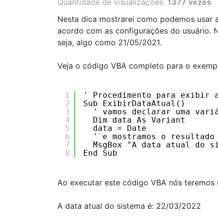
Quantidade de visualizações:
1377 vezes
Nesta dica mostrarei como podemos usar a 
acordo com as configurações do usuário. 
seja, algo como 21/05/2021.
Veja o código VBA completo para o exemp
1
' Procedimento para exibir 
2
Sub ExibirDataAtual()
3
' vamos declarar uma vari
4
Dim data As Variant
5
data = Date
6
' e mostramos o resultado
7
MsgBox "A data atual do s
8
End Sub
Ao executar este código VBA nós teremos o
A data atual do sistema é: 22/03/2022