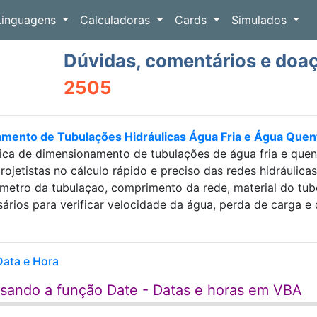
Linguagens
Calculadoras
Cards
Simulados
Dúvidas, comentários e doa
2505
amento de Tubulações Hidráulicas Água Fria e Água Que
ica de dimensionamento de tubulações de água fria e que
projetistas no cálculo rápido e preciso das redes hidráulic
etro da tubulaçao, comprimento da rede, material do tubo e
sários para verificar velocidade da água, perda de carga
Data e Hora
usando a função Date - Datas e horas em VBA