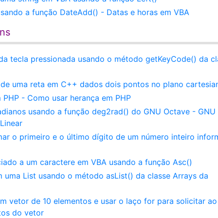
usando a função DateAdd() - Datas e horas em VBA
ens
da tecla pressionada usando o método getKeyCode() da cl
r de uma reta em C++ dados dois pontos no plano cartesia
m PHP - Como usar herança em PHP
adianos usando a função deg2rad() do GNU Octave - GNU
Linear
r o primeiro e o último dígito de um número inteiro info
ciado a um caractere em VBA usando a função Asc()
 uma List usando o método asList() da classe Arrays da
m vetor de 10 elementos e usar o laço for para solicitar ao
tos do vetor