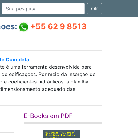
OK
çoes:
+55 62 9 8513
nte Completa
nte é uma ferramenta desenvolvida para
as de edificaçoes. Por meio da inserçao de
 coeficientes hidráulicos, a planilha
 e dimensionamento adequado das
E-Books em PDF