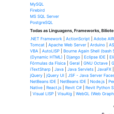
MySQL
Firebird
MS SQL Server
PostgreSQL
Todas as Linguagens, Frameworks, Biliot
.NET Framework
|
ActionScript
|
Adobe AIR
Tomcat
|
Apache Web Server
|
Arduino
|
AS
VBA
|
AutoLISP
|
Bourne Again Shell (bash S
(Dynamic HTML)
|
Django
|
Eclipse IDE
|
El
Fórmulas da Física
|
Geral
|
GNU Octave
|
G
iTextSharp
|
Java
|
Java Servlets
|
JavaFX
jQuery
|
jQuery UI
|
JSF - Java Server Face
NetBeans IDE
|
NetBeans IDE
|
Node.js
|
Per
Native
|
React.js
|
Revit C#
|
Revit Python S
|
Visual LISP
|
VisuAlg
|
WebGL (Web Graphi