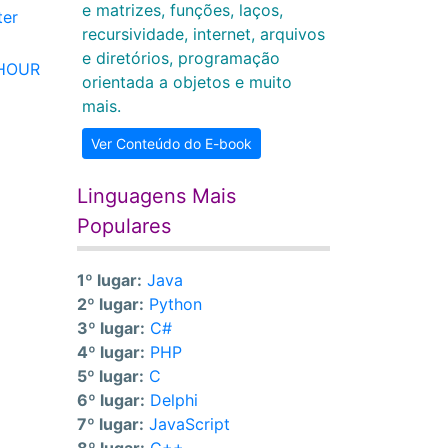
e matrizes, funções, laços,
ter
recursividade, internet, arquivos
e diretórios, programação
.HOUR
orientada a objetos e muito
mais.
Ver Conteúdo do E-book
Linguagens Mais
Populares
1º lugar:
Java
2º lugar:
Python
3º lugar:
C#
4º lugar:
PHP
5º lugar:
C
6º lugar:
Delphi
7º lugar:
JavaScript