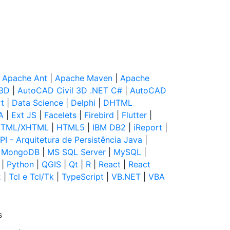
|
Apache Ant
|
Apache Maven
|
Apache
 3D
|
AutoCAD Civil 3D .NET C#
|
AutoCAD
t
|
Data Science
|
Delphi
|
DHTML
A
|
Ext JS
|
Facelets
|
Firebird
|
Flutter
|
TML/XHTML
|
HTML5
|
IBM DB2
|
iReport
|
PI - Arquitetura de Persistência Java
|
|
MongoDB
|
MS SQL Server
|
MySQL
|
|
Python
|
QGIS
|
Qt
|
R
|
React
|
React
2
|
Tcl e Tcl/Tk
|
TypeScript
|
VB.NET
|
VBA
s