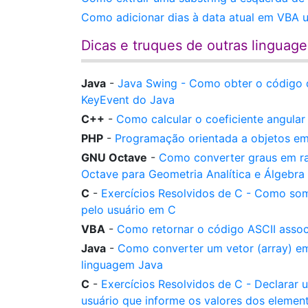
Como adicionar dias à data atual em VBA 
Dicas e truques de outras linguag
Java
-
Java Swing - Como obter o código 
KeyEvent do Java
C++
-
Como calcular o coeficiente angula
PHP
-
Programação orientada a objetos e
GNU Octave
-
Como converter graus em r
Octave para Geometria Analítica e Álgebra 
C
-
Exercícios Resolvidos de C - Como soma
pelo usuário em C
VBA
-
Como retornar o código ASCII asso
Java
-
Como converter um vetor (array) em
linguagem Java
C
-
Exercícios Resolvidos de C - Declarar u
usuário que informe os valores dos elemen