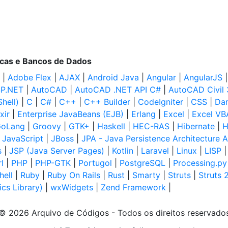
ecas e Bancos de Dados
|
Adobe Flex
|
AJAX
|
Android Java
|
Angular
|
AngularJS
P.NET
|
AutoCAD
|
AutoCAD .NET API C#
|
AutoCAD Civil
hell)
|
C
|
C#
|
C++
|
C++ Builder
|
CodeIgniter
|
CSS
|
Dar
ixir
|
Enterprise JavaBeans (EJB)
|
Erlang
|
Excel
|
Excel VB
oLang
|
Groovy
|
GTK+
|
Haskell
|
HEC-RAS
|
Hibernate
|
H
|
JavaScript
|
JBoss
|
JPA - Java Persistence Architecture A
s
|
JSP (Java Server Pages)
|
Kotlin
|
Laravel
|
Linux
|
LISP
l
|
PHP
|
PHP-GTK
|
Portugol
|
PostgreSQL
|
Processing.py
hell
|
Ruby
|
Ruby On Rails
|
Rust
|
Smarty
|
Struts
|
Struts 
cs Library)
|
wxWidgets
|
Zend Framework
|
© 2026 Arquivo de Códigos - Todos os direitos reservado