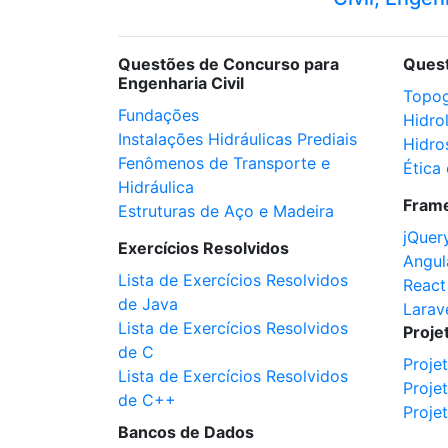
Questões de Concurso para
Ques
Engenharia Civil
Topog
Fundações
Hidro
Instalações Hidráulicas Prediais
Hidro
Fenômenos de Transporte e
Ética 
Hidráulica
Fram
Estruturas de Aço e Madeira
jQuer
Exercícios Resolvidos
Angul
Lista de Exercícios Resolvidos
React
de Java
Larav
Lista de Exercícios Resolvidos
Proje
de C
Proje
Lista de Exercícios Resolvidos
Proje
de C++
Proje
Bancos de Dados