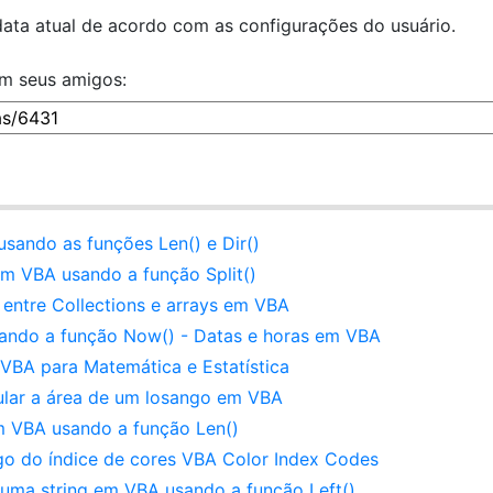
ata atual de acordo com as configurações do usuário.
om seus amigos:
sando as funções Len() e Dir()
m VBA usando a função Split()
entre Collections e arrays em VBA
sando a função Now() - Datas e horas em VBA
BA para Matemática e Estatística
ular a área de um losango em VBA
m VBA usando a função Len()
o do índice de cores VBA Color Index Codes
 uma string em VBA usando a função Left()