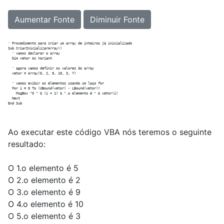
Aumentar Fonte
Diminuir Fonte
' Procedimento para criar um array de inteiros já inicializado

Sub CriarInicializarArray()

  ' vamos declarar o array

  Dim vetor As Variant

  ' agora vamos definir os valores do array

  vetor = Array(5, 2, 9, 10, 3, 7)

  ' vamos exibir os elementos usando um laço for

  For i = 0 To (UBound(vetor) - LBound(vetor))

    MsgBox "O " & (i + 1) & ".o elemento é " & vetor(i)

  Next

Ao executar este código VBA nós teremos o seguinte
resultado:
O 1.o elemento é 5
O 2.o elemento é 2
O 3.o elemento é 9
O 4.o elemento é 10
O 5.o elemento é 3