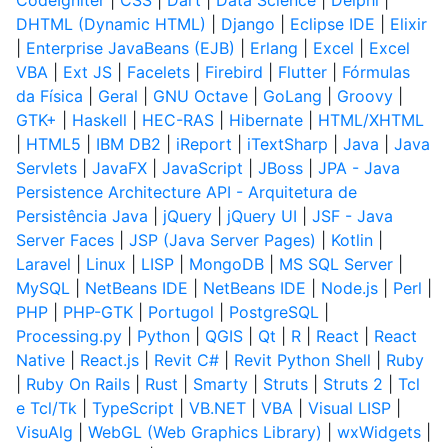
CodeIgniter
|
CSS
|
Dart
|
Data Science
|
Delphi
|
DHTML (Dynamic HTML)
|
Django
|
Eclipse IDE
|
Elixir
|
Enterprise JavaBeans (EJB)
|
Erlang
|
Excel
|
Excel
VBA
|
Ext JS
|
Facelets
|
Firebird
|
Flutter
|
Fórmulas
da Física
|
Geral
|
GNU Octave
|
GoLang
|
Groovy
|
GTK+
|
Haskell
|
HEC-RAS
|
Hibernate
|
HTML/XHTML
|
HTML5
|
IBM DB2
|
iReport
|
iTextSharp
|
Java
|
Java
Servlets
|
JavaFX
|
JavaScript
|
JBoss
|
JPA - Java
Persistence Architecture API - Arquitetura de
Persistência Java
|
jQuery
|
jQuery UI
|
JSF - Java
Server Faces
|
JSP (Java Server Pages)
|
Kotlin
|
Laravel
|
Linux
|
LISP
|
MongoDB
|
MS SQL Server
|
MySQL
|
NetBeans IDE
|
NetBeans IDE
|
Node.js
|
Perl
|
PHP
|
PHP-GTK
|
Portugol
|
PostgreSQL
|
Processing.py
|
Python
|
QGIS
|
Qt
|
R
|
React
|
React
Native
|
React.js
|
Revit C#
|
Revit Python Shell
|
Ruby
|
Ruby On Rails
|
Rust
|
Smarty
|
Struts
|
Struts 2
|
Tcl
e Tcl/Tk
|
TypeScript
|
VB.NET
|
VBA
|
Visual LISP
|
VisuAlg
|
WebGL (Web Graphics Library)
|
wxWidgets
|