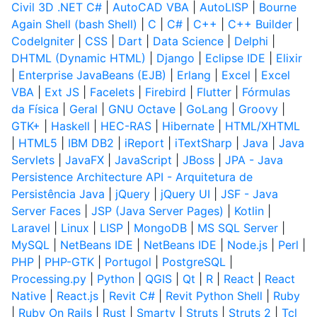
Civil 3D .NET C#
|
AutoCAD VBA
|
AutoLISP
|
Bourne
Again Shell (bash Shell)
|
C
|
C#
|
C++
|
C++ Builder
|
CodeIgniter
|
CSS
|
Dart
|
Data Science
|
Delphi
|
DHTML (Dynamic HTML)
|
Django
|
Eclipse IDE
|
Elixir
|
Enterprise JavaBeans (EJB)
|
Erlang
|
Excel
|
Excel
VBA
|
Ext JS
|
Facelets
|
Firebird
|
Flutter
|
Fórmulas
da Física
|
Geral
|
GNU Octave
|
GoLang
|
Groovy
|
GTK+
|
Haskell
|
HEC-RAS
|
Hibernate
|
HTML/XHTML
|
HTML5
|
IBM DB2
|
iReport
|
iTextSharp
|
Java
|
Java
Servlets
|
JavaFX
|
JavaScript
|
JBoss
|
JPA - Java
Persistence Architecture API - Arquitetura de
Persistência Java
|
jQuery
|
jQuery UI
|
JSF - Java
Server Faces
|
JSP (Java Server Pages)
|
Kotlin
|
Laravel
|
Linux
|
LISP
|
MongoDB
|
MS SQL Server
|
MySQL
|
NetBeans IDE
|
NetBeans IDE
|
Node.js
|
Perl
|
PHP
|
PHP-GTK
|
Portugol
|
PostgreSQL
|
Processing.py
|
Python
|
QGIS
|
Qt
|
R
|
React
|
React
Native
|
React.js
|
Revit C#
|
Revit Python Shell
|
Ruby
|
Ruby On Rails
|
Rust
|
Smarty
|
Struts
|
Struts 2
|
Tcl