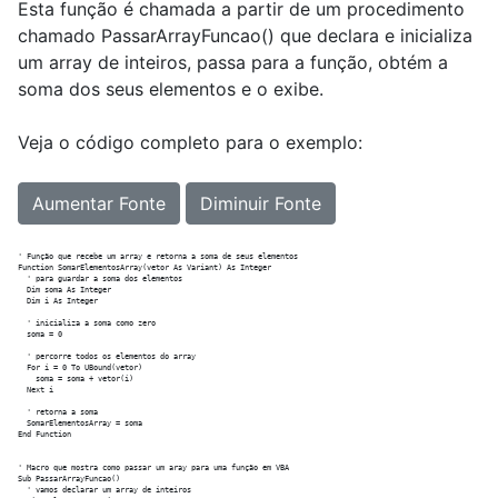
Esta função é chamada a partir de um procedimento
chamado PassarArrayFuncao() que declara e inicializa
um array de inteiros, passa para a função, obtém a
soma dos seus elementos e o exibe.
Veja o código completo para o exemplo:
Aumentar Fonte
Diminuir Fonte
' Função que recebe um array e retorna a soma de seus elementos

Function SomarElementosArray(vetor As Variant) As Integer

  ' para guardar a soma dos elementos

  Dim soma As Integer

  Dim i As Integer

  ' inicializa a soma como zero

  soma = 0

  ' percorre todos os elementos do array

  For i = 0 To UBound(vetor)

    soma = soma + vetor(i)

  Next i

  ' retorna a soma

  SomarElementosArray = soma

End Function

' Macro que mostra como passar um aray para uma função em VBA

Sub PassarArrayFuncao()

  ' vamos declarar um array de inteiros
