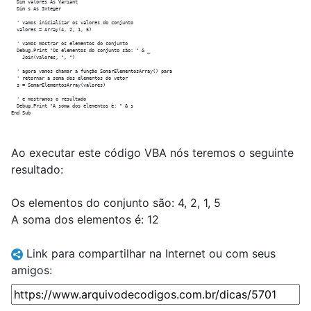
  Dim valores As Variant

  Dim s As Integer

  ' vamos inicializar os valores do conjunto

  valores = Array(4, 2, 1, 5)

  ' vamos mostrar os elementos do conjunto

  Debug.Print "Os elementos do conjunto são: " & _

    Join(valores, ", ")

  ' agora vamos chamar a função SomarElementosArray() para

  ' retornar a soma dos elementos do vetor

  s = SomarElementosArray(valores)

  ' e mostramos o resultado

  Debug.Print "A soma dos elementos é: " & s

Ao executar este código VBA nós teremos o seguinte
resultado:
Os elementos do conjunto são: 4, 2, 1, 5
A soma dos elementos é: 12
Link para compartilhar na Internet ou com seus
amigos: