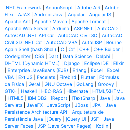
.NET Framework
|
ActionScript
|
Adobe AIR
|
Adobe
Flex
|
AJAX
|
Android Java
|
Angular
|
AngularJS
|
Apache Ant
|
Apache Maven
|
Apache Tomcat
|
Apache Web Server
|
Arduino
|
ASP.NET
|
AutoCAD
|
AutoCAD .NET API C#
|
AutoCAD Civil 3D
|
AutoCAD
Civil 3D .NET C#
|
AutoCAD VBA
|
AutoLISP
|
Bourne
Again Shell (bash Shell)
|
C
|
C#
|
C++
|
C++ Builder
|
CodeIgniter
|
CSS
|
Dart
|
Data Science
|
Delphi
|
DHTML (Dynamic HTML)
|
Django
|
Eclipse IDE
|
Elixir
|
Enterprise JavaBeans (EJB)
|
Erlang
|
Excel
|
Excel
VBA
|
Ext JS
|
Facelets
|
Firebird
|
Flutter
|
Fórmulas
da Física
|
Geral
|
GNU Octave
|
GoLang
|
Groovy
|
GTK+
|
Haskell
|
HEC-RAS
|
Hibernate
|
HTML/XHTML
|
HTML5
|
IBM DB2
|
iReport
|
iTextSharp
|
Java
|
Java
Servlets
|
JavaFX
|
JavaScript
|
JBoss
|
JPA - Java
Persistence Architecture API - Arquitetura de
Persistência Java
|
jQuery
|
jQuery UI
|
JSF - Java
Server Faces
|
JSP (Java Server Pages)
|
Kotlin
|