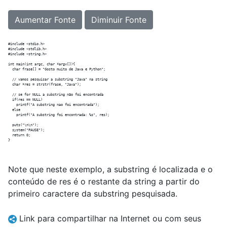
Aumentar Fonte
Diminuir Fonte
#include <stdio.h>

#include <stdlib.h>

#include <string.h>

int main(int argc, char *argv[]){

  char frase[] = "Gosto muito de Java e Python";

  // vamos pesquisar a substring "Java" na string

  char *res = strstr(frase, "Java");

  // se for NULL a substring não foi encontrada

  if(res == NULL)

    printf("A substring nao foi encontrada");

  else

    printf("A substring foi encontrada: %s", res);

  puts("\n\n");

  system("PAUSE");

  return 0;

Note que neste exemplo, a substring é localizada e o
conteúdo de res é o restante da string a partir do
primeiro caractere da substring pesquisada.
Link para compartilhar na Internet ou com seus