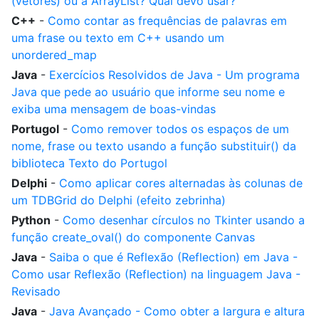
(vetores) ou a ArrayList? Qual devo usar?
C++
-
Como contar as frequências de palavras em
uma frase ou texto em C++ usando um
unordered_map
Java
-
Exercícios Resolvidos de Java - Um programa
Java que pede ao usuário que informe seu nome e
exiba uma mensagem de boas-vindas
Portugol
-
Como remover todos os espaços de um
nome, frase ou texto usando a função substituir() da
biblioteca Texto do Portugol
Delphi
-
Como aplicar cores alternadas às colunas de
um TDBGrid do Delphi (efeito zebrinha)
Python
-
Como desenhar círculos no Tkinter usando a
função create_oval() do componente Canvas
Java
-
Saiba o que é Reflexão (Reflection) em Java -
Como usar Reflexão (Reflection) na linguagem Java -
Revisado
Java
-
Java Avançado - Como obter a largura e altura