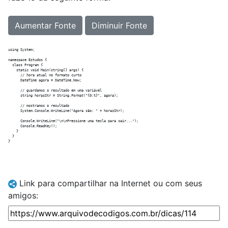
Aumentar Fonte
Diminuir Fonte
using System;

namespace Estudos {

  class Program {

    static void Main(string[] args) {

      // hora atual no formato curto

      DateTime agora = DateTime.Now;

      // guardamos o resultado em uma variável

      string horasStr = String.Format("{0:t}", agora);

      // mostramos o resultado

      System.Console.WriteLine("Agora são: " + horasStr);

      Console.WriteLine("\n\nPressione uma tecla para sair...");

      Console.ReadKey();

    }

  }

Link para compartilhar na Internet ou com seus
amigos: