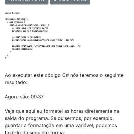
using System;

namespace Estudos {

  class Program {

    static void Main(string[] args) {

      // hora atual no formato curto

      DateTime agora = DateTime.Now;

      // mostramos o resultado

      System.Console.WriteLine("Agora são: {0:t}", agora);

      Console.WriteLine("\n\nPressione uma tecla para sair...");

      Console.ReadKey();

    }

  }

Ao executar este código C# nós teremos o seguinte
resultado:
Agora são: 09:37
Veja que aqui eu formatei as horas diretamente na
saída do programa. Se quisermos, por exemplo,
guardar a formatação em uma variável, podemos
fazê-lo da seguinte forma: