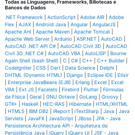
Todas as Linguagens, Frameworks, Biliotecas e
Bancos de Dados
.NET Framework
|
ActionScript
|
Adobe AIR
|
Adobe
Flex
|
AJAX
|
Android Java
|
Angular
|
AngularJS
|
Apache Ant
|
Apache Maven
|
Apache Tomcat
|
Apache Web Server
|
Arduino
|
ASP.NET
|
AutoCAD
|
AutoCAD .NET API C#
|
AutoCAD Civil 3D
|
AutoCAD
Civil 3D .NET C#
|
AutoCAD VBA
|
AutoLISP
|
Bourne
Again Shell (bash Shell)
|
C
|
C#
|
C++
|
C++ Builder
|
CodeIgniter
|
CSS
|
Dart
|
Data Science
|
Delphi
|
DHTML (Dynamic HTML)
|
Django
|
Eclipse IDE
|
Elixir
|
Enterprise JavaBeans (EJB)
|
Erlang
|
Excel
|
Excel
VBA
|
Ext JS
|
Facelets
|
Firebird
|
Flutter
|
Fórmulas
da Física
|
Geral
|
GNU Octave
|
GoLang
|
Groovy
|
GTK+
|
Haskell
|
HEC-RAS
|
Hibernate
|
HTML/XHTML
|
HTML5
|
IBM DB2
|
iReport
|
iTextSharp
|
Java
|
Java
Servlets
|
JavaFX
|
JavaScript
|
JBoss
|
JPA - Java
Persistence Architecture API - Arquitetura de
Persistência Java
|
jQuery
|
jQuery UI
|
JSF - Java