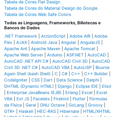
Tabela de Cores Flat Design
Tabela de Cores do Material Design do Google
Tabela de Cores Web Safe Colors
Todas as Linguagens, Frameworks, Biliotecas e
Bancos de Dados
.NET Framework
|
ActionScript
|
Adobe AIR
|
Adobe
Flex
|
AJAX
|
Android Java
|
Angular
|
AngularJS
|
Apache Ant
|
Apache Maven
|
Apache Tomcat
|
Apache Web Server
|
Arduino
|
ASP.NET
|
AutoCAD
|
AutoCAD .NET API C#
|
AutoCAD Civil 3D
|
AutoCAD
Civil 3D .NET C#
|
AutoCAD VBA
|
AutoLISP
|
Bourne
Again Shell (bash Shell)
|
C
|
C#
|
C++
|
C++ Builder
|
CodeIgniter
|
CSS
|
Dart
|
Data Science
|
Delphi
|
DHTML (Dynamic HTML)
|
Django
|
Eclipse IDE
|
Elixir
|
Enterprise JavaBeans (EJB)
|
Erlang
|
Excel
|
Excel
VBA
|
Ext JS
|
Facelets
|
Firebird
|
Flutter
|
Fórmulas
da Física
|
Geral
|
GNU Octave
|
GoLang
|
Groovy
|
GTK+
|
Haskell
|
HEC-RAS
|
Hibernate
|
HTML/XHTML