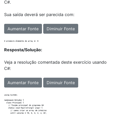
C#.
Sua saída deverá ser parecida com:
Aumentar Fonte
Diminuir Fonte
Resposta/Solução:
Veja a resolução comentada deste exercício usando
C#:
Aumentar Fonte
Diminuir Fonte
using System;

namespace Estudos {

  class Principal {

    // função principal do programa C#

    static void Main(string[] args) {

      // vamos criar um array de inteiros

      int[] valores = {9, 5, 3, 2, 4, 8};
