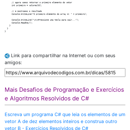
      // agora vamos retornar o primeiro elemento do vetor

      int primeiro = valores[0];

      // e mostramos o resultado

      Console.WriteLine("O primeiro elemento do array é: " + primeiro);

      Console.WriteLine("\n\nPressione uma tecla para sair...");

      Console.ReadKey();

    }

  }

Link para compartilhar na Internet ou com seus
amigos:
Mais Desafios de Programação e Exercícios
e Algoritmos Resolvidos de C#
Escreva um programa C# que leia os elementos de um
vetor A de dez elementos inteiros e construa outro
vetor B - Exercícios Resolvidos de C#