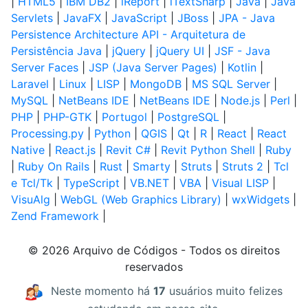
|
HTML5
|
IBM DB2
|
iReport
|
iTextSharp
|
Java
|
Java
Servlets
|
JavaFX
|
JavaScript
|
JBoss
|
JPA - Java
Persistence Architecture API - Arquitetura de
Persistência Java
|
jQuery
|
jQuery UI
|
JSF - Java
Server Faces
|
JSP (Java Server Pages)
|
Kotlin
|
Laravel
|
Linux
|
LISP
|
MongoDB
|
MS SQL Server
|
MySQL
|
NetBeans IDE
|
NetBeans IDE
|
Node.js
|
Perl
|
PHP
|
PHP-GTK
|
Portugol
|
PostgreSQL
|
Processing.py
|
Python
|
QGIS
|
Qt
|
R
|
React
|
React
Native
|
React.js
|
Revit C#
|
Revit Python Shell
|
Ruby
|
Ruby On Rails
|
Rust
|
Smarty
|
Struts
|
Struts 2
|
Tcl
e Tcl/Tk
|
TypeScript
|
VB.NET
|
VBA
|
Visual LISP
|
VisuAlg
|
WebGL (Web Graphics Library)
|
wxWidgets
|
Zend Framework
|
© 2026 Arquivo de Códigos - Todos os direitos
reservados
Neste momento há
17
usuários muito felizes