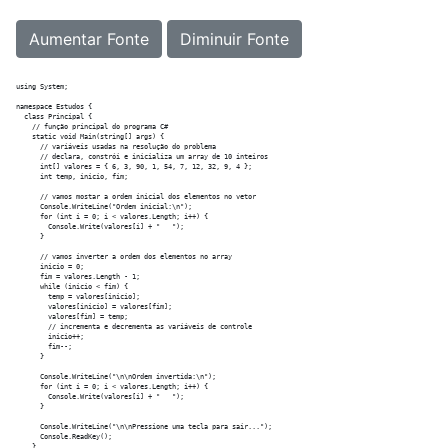
Aumentar Fonte
Diminuir Fonte
using System;

namespace Estudos {

  class Principal {

    // função principal do programa C#

    static void Main(string[] args) {

      // varíáveis usadas na resolução do problema

      // declara, constrói e inicializa um array de 10 inteiros

      int[] valores = { 6, 3, 90, 1, 54, 7, 12, 32, 9, 4 };

      int temp, inicio, fim;

      // vamos mostar a ordem inicial dos elementos no vetor

      Console.WriteLine("Ordem inicial:\n");

      for (int i = 0; i < valores.Length; i++) {

        Console.Write(valores[i] + "   ");

      }

      // vamos inverter a ordem dos elementos no array

      inicio = 0;

      fim = valores.Length - 1;

      while (inicio < fim) {

        temp = valores[inicio];

        valores[inicio] = valores[fim];

        valores[fim] = temp;

        // incrementa e decrementa as variáveis de controle

        inicio++;

        fim--;

      }

      Console.WriteLine("\n\nOrdem invertida:\n");

      for (int i = 0; i < valores.Length; i++) {

        Console.Write(valores[i] + "   ");

      }

      Console.WriteLine("\n\nPressione uma tecla para sair...");

      Console.ReadKey();

    }
