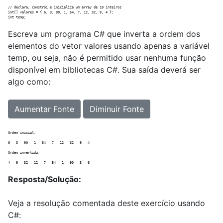
// declara, constrói e inicializa um array de 10 inteiros

int[] valores = { 6, 3, 90, 1, 54, 7, 12, 32, 9, 4 };

Escreva um programa C# que inverta a ordem dos
elementos do vetor valores usando apenas a variável
temp, ou seja, não é permitido usar nenhuma função
disponível em bibliotecas C#. Sua saída deverá ser
algo como:
Aumentar Fonte
Diminuir Fonte
Ordem inicial:

6   3   90   1   54   7   12   32   9   4   

Ordem invertida:

Resposta/Solução:
Veja a resolução comentada deste exercício usando
C#: