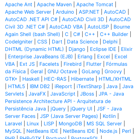
Apache Ant
|
Apache Maven
|
Apache Tomcat
|
Apache Web Server
|
Arduino
|
ASP.NET
|
AutoCAD
|
AutoCAD .NET API C#
|
AutoCAD Civil 3D
|
AutoCAD
Civil 3D .NET C#
|
AutoCAD VBA
|
AutoLISP
|
Bourne
Again Shell (bash Shell)
|
C
|
C#
|
C++
|
C++ Builder
|
CodeIgniter
|
CSS
|
Dart
|
Data Science
|
Delphi
|
DHTML (Dynamic HTML)
|
Django
|
Eclipse IDE
|
Elixir
|
Enterprise JavaBeans (EJB)
|
Erlang
|
Excel
|
Excel
VBA
|
Ext JS
|
Facelets
|
Firebird
|
Flutter
|
Fórmulas
da Física
|
Geral
|
GNU Octave
|
GoLang
|
Groovy
|
GTK+
|
Haskell
|
HEC-RAS
|
Hibernate
|
HTML/XHTML
|
HTML5
|
IBM DB2
|
iReport
|
iTextSharp
|
Java
|
Java
Servlets
|
JavaFX
|
JavaScript
|
JBoss
|
JPA - Java
Persistence Architecture API - Arquitetura de
Persistência Java
|
jQuery
|
jQuery UI
|
JSF - Java
Server Faces
|
JSP (Java Server Pages)
|
Kotlin
|
Laravel
|
Linux
|
LISP
|
MongoDB
|
MS SQL Server
|
MySQL
|
NetBeans IDE
|
NetBeans IDE
|
Node.js
|
Perl
|
PHP
|
PHP-GTK
|
Portugol
|
PostgreSQL
|