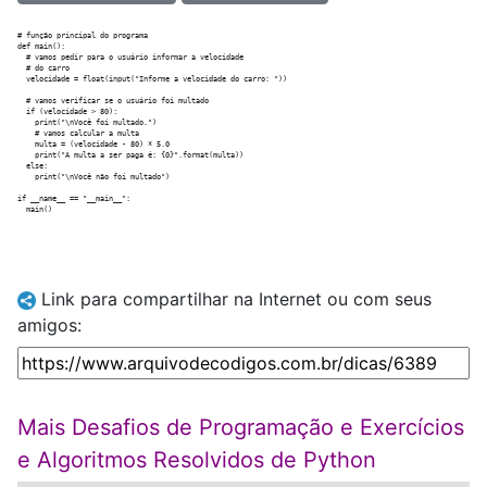
# função principal do programa

def main():

  # vamos pedir para o usuário informar a velocidade

  # do carro

  velocidade = float(input("Informe a velocidade do carro: "))

  # vamos verificar se o usuário foi multado

  if (velocidade > 80):

    print("\nVocê foi multado.")

    # vamos calcular a multa

    multa = (velocidade - 80) * 5.0

    print("A multa a ser paga é: {0}".format(multa))

  else:

    print("\nVocê não foi multado")

if __name__ == "__main__":

Link para compartilhar na Internet ou com seus
amigos:
Mais Desafios de Programação e Exercícios
e Algoritmos Resolvidos de Python