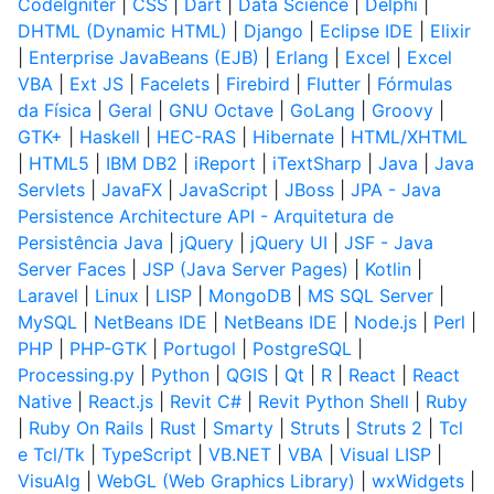
CodeIgniter
|
CSS
|
Dart
|
Data Science
|
Delphi
|
DHTML (Dynamic HTML)
|
Django
|
Eclipse IDE
|
Elixir
|
Enterprise JavaBeans (EJB)
|
Erlang
|
Excel
|
Excel
VBA
|
Ext JS
|
Facelets
|
Firebird
|
Flutter
|
Fórmulas
da Física
|
Geral
|
GNU Octave
|
GoLang
|
Groovy
|
GTK+
|
Haskell
|
HEC-RAS
|
Hibernate
|
HTML/XHTML
|
HTML5
|
IBM DB2
|
iReport
|
iTextSharp
|
Java
|
Java
Servlets
|
JavaFX
|
JavaScript
|
JBoss
|
JPA - Java
Persistence Architecture API - Arquitetura de
Persistência Java
|
jQuery
|
jQuery UI
|
JSF - Java
Server Faces
|
JSP (Java Server Pages)
|
Kotlin
|
Laravel
|
Linux
|
LISP
|
MongoDB
|
MS SQL Server
|
MySQL
|
NetBeans IDE
|
NetBeans IDE
|
Node.js
|
Perl
|
PHP
|
PHP-GTK
|
Portugol
|
PostgreSQL
|
Processing.py
|
Python
|
QGIS
|
Qt
|
R
|
React
|
React
Native
|
React.js
|
Revit C#
|
Revit Python Shell
|
Ruby
|
Ruby On Rails
|
Rust
|
Smarty
|
Struts
|
Struts 2
|
Tcl
e Tcl/Tk
|
TypeScript
|
VB.NET
|
VBA
|
Visual LISP
|
VisuAlg
|
WebGL (Web Graphics Library)
|
wxWidgets
|