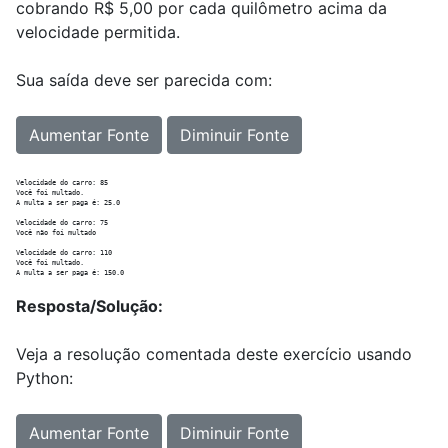
cobrando R$ 5,00 por cada quilômetro acima da
velocidade permitida.
Sua saída deve ser parecida com:
Aumentar Fonte
Diminuir Fonte
Velocidade do carro: 85

Você foi multado.

A multa a ser paga é: 25.0

Velocidade do carro: 75

Você não foi multado

Velocidade do carro: 110

Você foi multado.

Resposta/Solução:
Veja a resolução comentada deste exercício usando
Python:
Aumentar Fonte
Diminuir Fonte