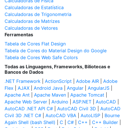
Calculadoras de Física
Calculadoras de Estatística
Calculadoras de Trigonometria
Calculadoras de Matrizes
Calculadoras de Vetores
Ferramentas
Tabela de Cores Flat Design
Tabela de Cores do Material Design do Google
Tabela de Cores Web Safe Colors
Todas as Linguagens, Frameworks, Biliotecas e
Bancos de Dados
.NET Framework
|
ActionScript
|
Adobe AIR
|
Adobe
Flex
|
AJAX
|
Android Java
|
Angular
|
AngularJS
|
Apache Ant
|
Apache Maven
|
Apache Tomcat
|
Apache Web Server
|
Arduino
|
ASP.NET
|
AutoCAD
|
AutoCAD .NET API C#
|
AutoCAD Civil 3D
|
AutoCAD
Civil 3D .NET C#
|
AutoCAD VBA
|
AutoLISP
|
Bourne
Again Shell (bash Shell)
|
C
|
C#
|
C++
|
C++ Builder
|