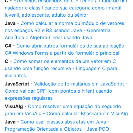
C
-
Exercícios Resolvidos de C - Lendo a idade de um
nadador e classificando sua categoria como infantil,
juvenil, adolescente, adulto ou sênior
Java
-
Como calcular a norma ou módulo de vetores
nos espaços R2 e R3 usando Java - Geometria
Analítica e Álgebra Linear usando Java
C#
-
Como abrir outros formulários de sua aplicação
C# Windows Forms a partir do formulário principal
C
-
Como somar os elementos de um vetor em C
usando uma função recursiva - Linguagem C para
iniciantes
JavaScript
-
Validação de formulários em JavaScript -
Como validar CPF (com pontos e hífen) usando
expressões regulares
VisuAlg
-
Como resolver uma equação do segundo
grau em VisuAlg - Como calcular Bhaskara em VisuAlg
Java
-
Como usar classes abstratas em Java -
Programação Orientada a Objetos - Java POO