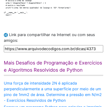
  # calcula a area do losango

  area = (diagonalMaior * diagonalMenor) / 2

  # mostra o resultado

  print("A área (em metros quadrados) do losango é: {0}".format(area))

if __name__== "__main__":

Link para compartilhar na Internet ou com seus
amigos:
Mais Desafios de Programação e Exercícios
e Algoritmos Resolvidos de Python
Uma força de intensidade 2N é aplicada
perpendicularmente a uma superfície por meio de um
pino de 1mm2 de área. Determine a pressão em N/m2
- Exercícios Resolvidos de Python