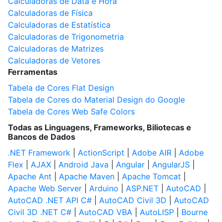
Calculadoras de Data e Hora
Calculadoras de Física
Calculadoras de Estatística
Calculadoras de Trigonometria
Calculadoras de Matrizes
Calculadoras de Vetores
Ferramentas
Tabela de Cores Flat Design
Tabela de Cores do Material Design do Google
Tabela de Cores Web Safe Colors
Todas as Linguagens, Frameworks, Biliotecas e
Bancos de Dados
.NET Framework
|
ActionScript
|
Adobe AIR
|
Adobe
Flex
|
AJAX
|
Android Java
|
Angular
|
AngularJS
|
Apache Ant
|
Apache Maven
|
Apache Tomcat
|
Apache Web Server
|
Arduino
|
ASP.NET
|
AutoCAD
|
AutoCAD .NET API C#
|
AutoCAD Civil 3D
|
AutoCAD
Civil 3D .NET C#
|
AutoCAD VBA
|
AutoLISP
|
Bourne