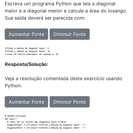
Escreva um programa Python que leia a diagonal
maior e a diagonal menor e calcule a área do losango.
Sua saída deverá ser parecida com:
Aumentar Fonte
Diminuir Fonte
Informe a medida da diagonal maior: 5

Informe a medida da diagonal menor: 10

Resposta/Solução:
Veja a resolução comentada deste exercício usando
Python:
Aumentar Fonte
Diminuir Fonte
# método principal

def main():

  # vamos ler os valores das diagonais maior e menor

  diagonalMaior = int(input("Informe a medida da diagonal maior: "))

  diagonalMenor = int(input("Informe a medida da diagonal menor: "))
