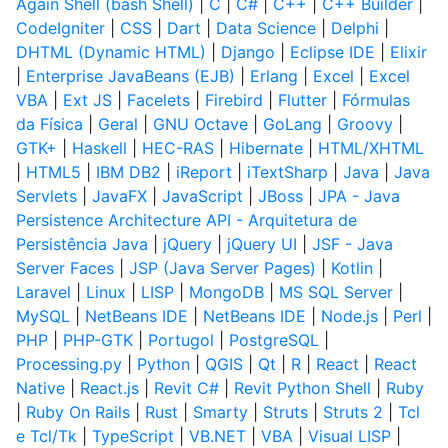
Again Shell (bash Shell)
|
C
|
C#
|
C++
|
C++ Builder
|
CodeIgniter
|
CSS
|
Dart
|
Data Science
|
Delphi
|
DHTML (Dynamic HTML)
|
Django
|
Eclipse IDE
|
Elixir
|
Enterprise JavaBeans (EJB)
|
Erlang
|
Excel
|
Excel
VBA
|
Ext JS
|
Facelets
|
Firebird
|
Flutter
|
Fórmulas
da Física
|
Geral
|
GNU Octave
|
GoLang
|
Groovy
|
GTK+
|
Haskell
|
HEC-RAS
|
Hibernate
|
HTML/XHTML
|
HTML5
|
IBM DB2
|
iReport
|
iTextSharp
|
Java
|
Java
Servlets
|
JavaFX
|
JavaScript
|
JBoss
|
JPA - Java
Persistence Architecture API - Arquitetura de
Persistência Java
|
jQuery
|
jQuery UI
|
JSF - Java
Server Faces
|
JSP (Java Server Pages)
|
Kotlin
|
Laravel
|
Linux
|
LISP
|
MongoDB
|
MS SQL Server
|
MySQL
|
NetBeans IDE
|
NetBeans IDE
|
Node.js
|
Perl
|
PHP
|
PHP-GTK
|
Portugol
|
PostgreSQL
|
Processing.py
|
Python
|
QGIS
|
Qt
|
R
|
React
|
React
Native
|
React.js
|
Revit C#
|
Revit Python Shell
|
Ruby
|
Ruby On Rails
|
Rust
|
Smarty
|
Struts
|
Struts 2
|
Tcl
e Tcl/Tk
|
TypeScript
|
VB.NET
|
VBA
|
Visual LISP
|