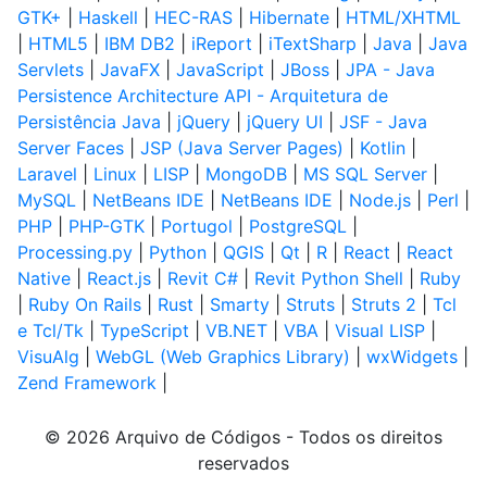
GTK+
|
Haskell
|
HEC-RAS
|
Hibernate
|
HTML/XHTML
|
HTML5
|
IBM DB2
|
iReport
|
iTextSharp
|
Java
|
Java
Servlets
|
JavaFX
|
JavaScript
|
JBoss
|
JPA - Java
Persistence Architecture API - Arquitetura de
Persistência Java
|
jQuery
|
jQuery UI
|
JSF - Java
Server Faces
|
JSP (Java Server Pages)
|
Kotlin
|
Laravel
|
Linux
|
LISP
|
MongoDB
|
MS SQL Server
|
MySQL
|
NetBeans IDE
|
NetBeans IDE
|
Node.js
|
Perl
|
PHP
|
PHP-GTK
|
Portugol
|
PostgreSQL
|
Processing.py
|
Python
|
QGIS
|
Qt
|
R
|
React
|
React
Native
|
React.js
|
Revit C#
|
Revit Python Shell
|
Ruby
|
Ruby On Rails
|
Rust
|
Smarty
|
Struts
|
Struts 2
|
Tcl
e Tcl/Tk
|
TypeScript
|
VB.NET
|
VBA
|
Visual LISP
|
VisuAlg
|
WebGL (Web Graphics Library)
|
wxWidgets
|
Zend Framework
|
© 2026 Arquivo de Códigos - Todos os direitos
reservados