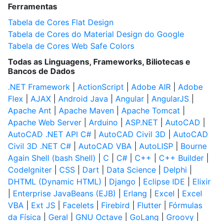
Ferramentas
Tabela de Cores Flat Design
Tabela de Cores do Material Design do Google
Tabela de Cores Web Safe Colors
Todas as Linguagens, Frameworks, Biliotecas e
Bancos de Dados
.NET Framework
|
ActionScript
|
Adobe AIR
|
Adobe
Flex
|
AJAX
|
Android Java
|
Angular
|
AngularJS
|
Apache Ant
|
Apache Maven
|
Apache Tomcat
|
Apache Web Server
|
Arduino
|
ASP.NET
|
AutoCAD
|
AutoCAD .NET API C#
|
AutoCAD Civil 3D
|
AutoCAD
Civil 3D .NET C#
|
AutoCAD VBA
|
AutoLISP
|
Bourne
Again Shell (bash Shell)
|
C
|
C#
|
C++
|
C++ Builder
|
CodeIgniter
|
CSS
|
Dart
|
Data Science
|
Delphi
|
DHTML (Dynamic HTML)
|
Django
|
Eclipse IDE
|
Elixir
|
Enterprise JavaBeans (EJB)
|
Erlang
|
Excel
|
Excel
VBA
|
Ext JS
|
Facelets
|
Firebird
|
Flutter
|
Fórmulas
da Física
|
Geral
|
GNU Octave
|
GoLang
|
Groovy
|