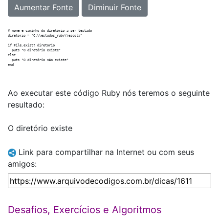
Aumentar Fonte
Diminuir Fonte
# nome e caminho do diretório a ser testado

diretorio = "C:\\estudos_ruby\\escola"

if File.exist? diretorio

  puts "O diretório existe"

else

  puts "O diretório não existe"

Ao executar este código Ruby nós teremos o seguinte
resultado:
O diretório existe
Link para compartilhar na Internet ou com seus
amigos:
Desafios, Exercícios e Algoritmos