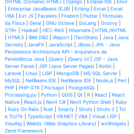
DHTML (Dynamic HTML)
|
Django
|
Eclipse IDE
|
Elixir
|
Enterprise JavaBeans (EJB)
|
Erlang
|
Excel
|
Excel
VBA
|
Ext JS
|
Facelets
|
Firebird
|
Flutter
|
Fórmulas
da Física
|
Geral
|
GNU Octave
|
GoLang
|
Groovy
|
GTK+
|
Haskell
|
HEC-RAS
|
Hibernate
|
HTML/XHTML
|
HTML5
|
IBM DB2
|
iReport
|
iTextSharp
|
Java
|
Java
Servlets
|
JavaFX
|
JavaScript
|
JBoss
|
JPA - Java
Persistence Architecture API - Arquitetura de
Persistência Java
|
jQuery
|
jQuery UI
|
JSF - Java
Server Faces
|
JSP (Java Server Pages)
|
Kotlin
|
Laravel
|
Linux
|
LISP
|
MongoDB
|
MS SQL Server
|
MySQL
|
NetBeans IDE
|
NetBeans IDE
|
Node.js
|
Perl
|
PHP
|
PHP-GTK
|
Portugol
|
PostgreSQL
|
Processing.py
|
Python
|
QGIS
|
Qt
|
R
|
React
|
React
Native
|
React.js
|
Revit C#
|
Revit Python Shell
|
Ruby
|
Ruby On Rails
|
Rust
|
Smarty
|
Struts
|
Struts 2
|
Tcl
e Tcl/Tk
|
TypeScript
|
VB.NET
|
VBA
|
Visual LISP
|
VisuAlg
|
WebGL (Web Graphics Library)
|
wxWidgets
|
Zend Framework
|