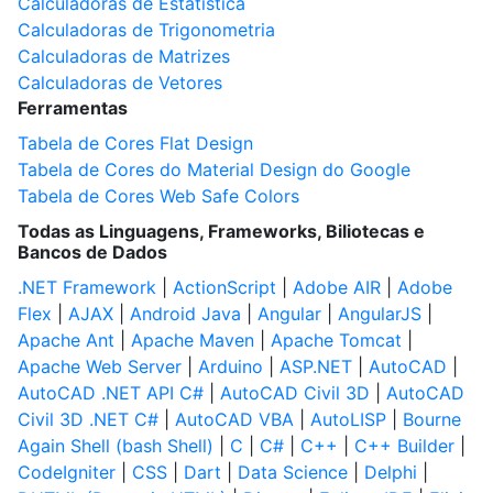
Calculadoras de Estatística
Calculadoras de Trigonometria
Calculadoras de Matrizes
Calculadoras de Vetores
Ferramentas
Tabela de Cores Flat Design
Tabela de Cores do Material Design do Google
Tabela de Cores Web Safe Colors
Todas as Linguagens, Frameworks, Biliotecas e
Bancos de Dados
.NET Framework
|
ActionScript
|
Adobe AIR
|
Adobe
Flex
|
AJAX
|
Android Java
|
Angular
|
AngularJS
|
Apache Ant
|
Apache Maven
|
Apache Tomcat
|
Apache Web Server
|
Arduino
|
ASP.NET
|
AutoCAD
|
AutoCAD .NET API C#
|
AutoCAD Civil 3D
|
AutoCAD
Civil 3D .NET C#
|
AutoCAD VBA
|
AutoLISP
|
Bourne
Again Shell (bash Shell)
|
C
|
C#
|
C++
|
C++ Builder
|
CodeIgniter
|
CSS
|
Dart
|
Data Science
|
Delphi
|