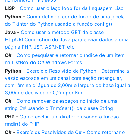
LISP
-
Como usar o laço loop for da linguagem Lisp
Python
-
Como definir a cor de fundo de uma janela
do Tkinter do Python usando a função config()
Java
-
Como usar o método GET da classe
HttpURLConnection do Java para enviar dados a uma
página PHP, JSP, ASP.NET, etc
C#
-
Como pesquisar e retornar o índice de um item
na ListBox do C# Windows Forms
Python
-
Exercício Resolvido de Python - Determine a
vazão escoada em um canal com seção retangular,
com lâmina d´água de 2,00m e largura de base igual a
3,00m e declividade 0,2m por Km
C#
-
Como remover os espaços no início de uma
string C# usando o TrimStart() da classe String
PHP
-
Como excluir um diretório usando a função
rmdir() do PHP
C#
-
Exercícios Resolvidos de C# - Como retornar o