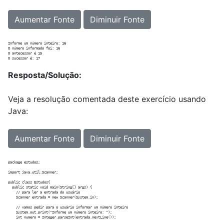
Aumentar Fonte
Diminuir Fonte
Informe um número inteiro: 16

O número informado foi: 16

O antecessor é 15

Resposta/Solução:
Veja a resolução comentada deste exercício usando
Java:
Aumentar Fonte
Diminuir Fonte
package estudos;

import java.util.Scanner;

public class Estudos{

  public static void main(String[] args) {

    // para ler a entrada do usuário

    Scanner entrada = new Scanner(System.in);

    // vamos pedir para o usuário informar um número inteiro

    System.out.print("Informe um número inteiro: ");

    int numero = Integer.parseInt(entrada.nextLine());
