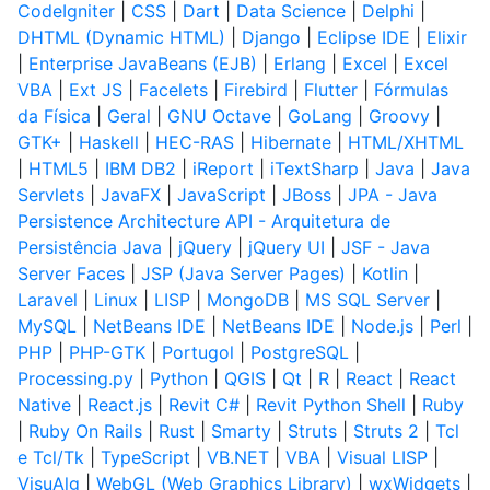
CodeIgniter
|
CSS
|
Dart
|
Data Science
|
Delphi
|
DHTML (Dynamic HTML)
|
Django
|
Eclipse IDE
|
Elixir
|
Enterprise JavaBeans (EJB)
|
Erlang
|
Excel
|
Excel
VBA
|
Ext JS
|
Facelets
|
Firebird
|
Flutter
|
Fórmulas
da Física
|
Geral
|
GNU Octave
|
GoLang
|
Groovy
|
GTK+
|
Haskell
|
HEC-RAS
|
Hibernate
|
HTML/XHTML
|
HTML5
|
IBM DB2
|
iReport
|
iTextSharp
|
Java
|
Java
Servlets
|
JavaFX
|
JavaScript
|
JBoss
|
JPA - Java
Persistence Architecture API - Arquitetura de
Persistência Java
|
jQuery
|
jQuery UI
|
JSF - Java
Server Faces
|
JSP (Java Server Pages)
|
Kotlin
|
Laravel
|
Linux
|
LISP
|
MongoDB
|
MS SQL Server
|
MySQL
|
NetBeans IDE
|
NetBeans IDE
|
Node.js
|
Perl
|
PHP
|
PHP-GTK
|
Portugol
|
PostgreSQL
|
Processing.py
|
Python
|
QGIS
|
Qt
|
R
|
React
|
React
Native
|
React.js
|
Revit C#
|
Revit Python Shell
|
Ruby
|
Ruby On Rails
|
Rust
|
Smarty
|
Struts
|
Struts 2
|
Tcl
e Tcl/Tk
|
TypeScript
|
VB.NET
|
VBA
|
Visual LISP
|
VisuAlg
|
WebGL (Web Graphics Library)
|
wxWidgets
|