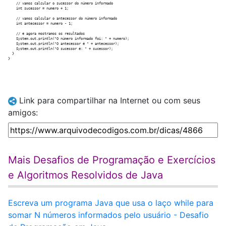
    // vamos calcular o sucessor do número informado

    int sucessor = numero + 1;

    // vamos calcular o antecessor do número informado

    int antecessor = numero - 1;

    // e agora mostramos os resultados

    System.out.println("O número informado foi: " + numero);

    System.out.println("O antecessor é " + antecessor);

    System.out.println("O sucessor é: " + sucessor);

  }

Link para compartilhar na Internet ou com seus
amigos:
Mais Desafios de Programação e Exercícios
e Algoritmos Resolvidos de Java
Escreva um programa Java que usa o laço while para
somar N números informados pelo usuário - Desafio