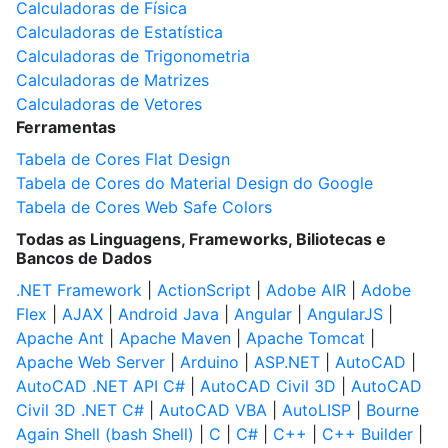
Calculadoras de Física
Calculadoras de Estatística
Calculadoras de Trigonometria
Calculadoras de Matrizes
Calculadoras de Vetores
Ferramentas
Tabela de Cores Flat Design
Tabela de Cores do Material Design do Google
Tabela de Cores Web Safe Colors
Todas as Linguagens, Frameworks, Biliotecas e
Bancos de Dados
.NET Framework
|
ActionScript
|
Adobe AIR
|
Adobe
Flex
|
AJAX
|
Android Java
|
Angular
|
AngularJS
|
Apache Ant
|
Apache Maven
|
Apache Tomcat
|
Apache Web Server
|
Arduino
|
ASP.NET
|
AutoCAD
|
AutoCAD .NET API C#
|
AutoCAD Civil 3D
|
AutoCAD
Civil 3D .NET C#
|
AutoCAD VBA
|
AutoLISP
|
Bourne
Again Shell (bash Shell)
|
C
|
C#
|
C++
|
C++ Builder
|