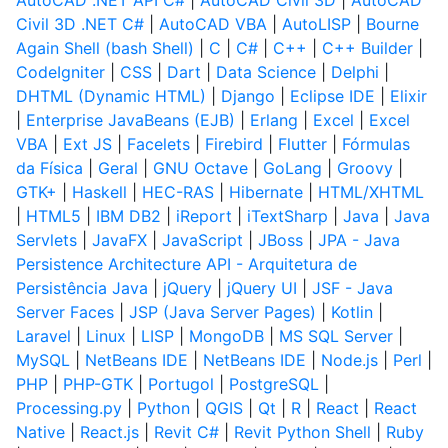
AutoCAD .NET API C#
|
AutoCAD Civil 3D
|
AutoCAD
Civil 3D .NET C#
|
AutoCAD VBA
|
AutoLISP
|
Bourne
Again Shell (bash Shell)
|
C
|
C#
|
C++
|
C++ Builder
|
CodeIgniter
|
CSS
|
Dart
|
Data Science
|
Delphi
|
DHTML (Dynamic HTML)
|
Django
|
Eclipse IDE
|
Elixir
|
Enterprise JavaBeans (EJB)
|
Erlang
|
Excel
|
Excel
VBA
|
Ext JS
|
Facelets
|
Firebird
|
Flutter
|
Fórmulas
da Física
|
Geral
|
GNU Octave
|
GoLang
|
Groovy
|
GTK+
|
Haskell
|
HEC-RAS
|
Hibernate
|
HTML/XHTML
|
HTML5
|
IBM DB2
|
iReport
|
iTextSharp
|
Java
|
Java
Servlets
|
JavaFX
|
JavaScript
|
JBoss
|
JPA - Java
Persistence Architecture API - Arquitetura de
Persistência Java
|
jQuery
|
jQuery UI
|
JSF - Java
Server Faces
|
JSP (Java Server Pages)
|
Kotlin
|
Laravel
|
Linux
|
LISP
|
MongoDB
|
MS SQL Server
|
MySQL
|
NetBeans IDE
|
NetBeans IDE
|
Node.js
|
Perl
|
PHP
|
PHP-GTK
|
Portugol
|
PostgreSQL
|
Processing.py
|
Python
|
QGIS
|
Qt
|
R
|
React
|
React
Native
|
React.js
|
Revit C#
|
Revit Python Shell
|
Ruby