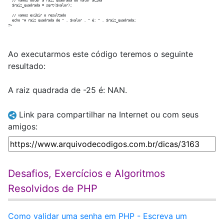
  // vamos obter a raiz quadrada do valor acima

  $raiz_quadrada = sqrt($valor);

  // vamos exibir o resultado

  echo "A raiz quadrada de " . $valor . " é: " . $raiz_quadrada;

Ao executarmos este código teremos o seguinte
resultado:
A raiz quadrada de -25 é: NAN.
Link para compartilhar na Internet ou com seus
amigos:
Desafios, Exercícios e Algoritmos
Resolvidos de PHP
Como validar uma senha em PHP - Escreva um