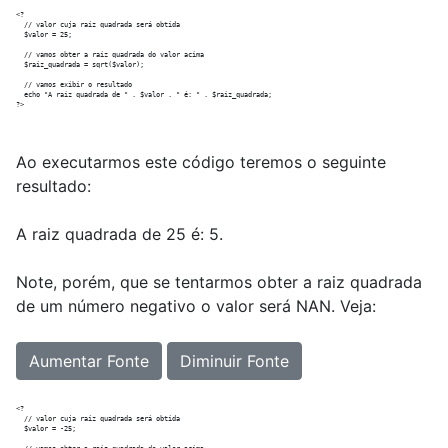
<?

  // valor cuja raiz quadrada será obtida

  $valor = 25;

  // vamos obter a raiz quadrada do valor acima

  $raiz_quadrada = sqrt($valor);

  // vamos exibir o resultado

  echo "A raiz quadrada de " . $valor . " é: " . $raiz_quadrada;

Ao executarmos este código teremos o seguinte
resultado:
A raiz quadrada de 25 é: 5.
Note, porém, que se tentarmos obter a raiz quadrada
de um número negativo o valor será NAN. Veja:
Aumentar Fonte
Diminuir Fonte
<?

  // valor cuja raiz quadrada será obtida

  $valor = -25;
