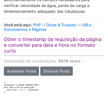
verificar velocidade da água, perda de carga e
dimensionamento adequado das tubulaçoes.
Você está aqui:
PHP
:::
Dicas & Truques
:::
URLs,
Documentos e Páginas
Obter o timestamp da requisição da página
e converter para data e hora no formato
curto
Quantidade de visualizações:
9618 vezes
Aumentar Fonte
Diminuir Fonte
<?

$timestamp = $_SERVER['REQUEST_TIME'];

echo "Data e hora da requisição: " . 

   date('d/m/Y - H:i:s', $timestamp);
