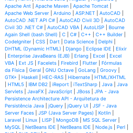
Apache Ant
|
Apache Maven
|
Apache Tomcat
|
Apache Web Server
|
Arduino
|
ASP.NET
|
AutoCAD
|
AutoCAD .NET API C#
|
AutoCAD Civil 3D
|
AutoCAD
Civil 3D .NET C#
|
AutoCAD VBA
|
AutoLISP
|
Bourne
Again Shell (bash Shell)
|
C
|
C#
|
C++
|
C++ Builder
|
CodeIgniter
|
CSS
|
Dart
|
Data Science
|
Delphi
|
DHTML (Dynamic HTML)
|
Django
|
Eclipse IDE
|
Elixir
|
Enterprise JavaBeans (EJB)
|
Erlang
|
Excel
|
Excel
VBA
|
Ext JS
|
Facelets
|
Firebird
|
Flutter
|
Fórmulas
da Física
|
Geral
|
GNU Octave
|
GoLang
|
Groovy
|
GTK+
|
Haskell
|
HEC-RAS
|
Hibernate
|
HTML/XHTML
|
HTML5
|
IBM DB2
|
iReport
|
iTextSharp
|
Java
|
Java
Servlets
|
JavaFX
|
JavaScript
|
JBoss
|
JPA - Java
Persistence Architecture API - Arquitetura de
Persistência Java
|
jQuery
|
jQuery UI
|
JSF - Java
Server Faces
|
JSP (Java Server Pages)
|
Kotlin
|
Laravel
|
Linux
|
LISP
|
MongoDB
|
MS SQL Server
|
MySQL
|
NetBeans IDE
|
NetBeans IDE
|
Node.js
|
Perl
|