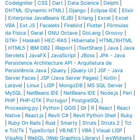
CodeIgniter
|
CSS
|
Dart
|
Data Science
|
Delphi
|
DHTML (Dynamic HTML)
|
Django
|
Eclipse IDE
|
Elixir
|
Enterprise JavaBeans (EJB)
|
Erlang
|
Excel
|
Excel
VBA
|
Ext JS
|
Facelets
|
Firebird
|
Flutter
|
Fórmulas
da Física
|
Geral
|
GNU Octave
|
GoLang
|
Groovy
|
GTK+
|
Haskell
|
HEC-RAS
|
Hibernate
|
HTML/XHTML
|
HTML5
|
IBM DB2
|
iReport
|
iTextSharp
|
Java
|
Java
Servlets
|
JavaFX
|
JavaScript
|
JBoss
|
JPA - Java
Persistence Architecture API - Arquitetura de
Persistência Java
|
jQuery
|
jQuery UI
|
JSF - Java
Server Faces
|
JSP (Java Server Pages)
|
Kotlin
|
Laravel
|
Linux
|
LISP
|
MongoDB
|
MS SQL Server
|
MySQL
|
NetBeans IDE
|
NetBeans IDE
|
Node.js
|
Perl
|
PHP
|
PHP-GTK
|
Portugol
|
PostgreSQL
|
Processing.py
|
Python
|
QGIS
|
Qt
|
R
|
React
|
React
Native
|
React.js
|
Revit C#
|
Revit Python Shell
|
Ruby
|
Ruby On Rails
|
Rust
|
Smarty
|
Struts
|
Struts 2
|
Tcl
e Tcl/Tk
|
TypeScript
|
VB.NET
|
VBA
|
Visual LISP
|
VisuAlg
|
WebGL (Web Graphics Library)
|
wxWidgets
|