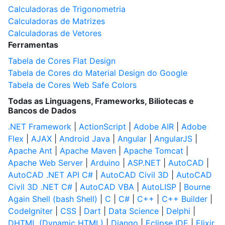
Calculadoras de Trigonometria
Calculadoras de Matrizes
Calculadoras de Vetores
Ferramentas
Tabela de Cores Flat Design
Tabela de Cores do Material Design do Google
Tabela de Cores Web Safe Colors
Todas as Linguagens, Frameworks, Biliotecas e
Bancos de Dados
.NET Framework
|
ActionScript
|
Adobe AIR
|
Adobe
Flex
|
AJAX
|
Android Java
|
Angular
|
AngularJS
|
Apache Ant
|
Apache Maven
|
Apache Tomcat
|
Apache Web Server
|
Arduino
|
ASP.NET
|
AutoCAD
|
AutoCAD .NET API C#
|
AutoCAD Civil 3D
|
AutoCAD
Civil 3D .NET C#
|
AutoCAD VBA
|
AutoLISP
|
Bourne
Again Shell (bash Shell)
|
C
|
C#
|
C++
|
C++ Builder
|
CodeIgniter
|
CSS
|
Dart
|
Data Science
|
Delphi
|
DHTML (Dynamic HTML)
|
Django
|
Eclipse IDE
|
Elixir