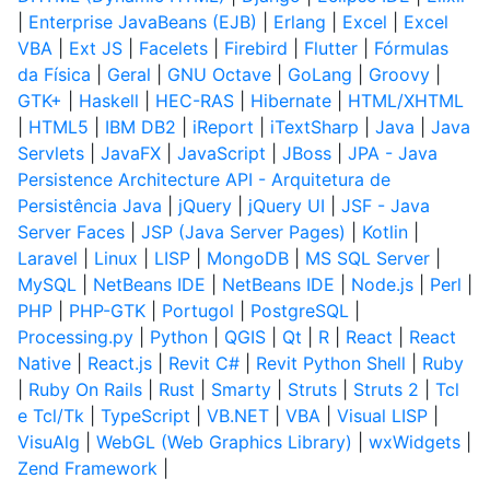
|
Enterprise JavaBeans (EJB)
|
Erlang
|
Excel
|
Excel
VBA
|
Ext JS
|
Facelets
|
Firebird
|
Flutter
|
Fórmulas
da Física
|
Geral
|
GNU Octave
|
GoLang
|
Groovy
|
GTK+
|
Haskell
|
HEC-RAS
|
Hibernate
|
HTML/XHTML
|
HTML5
|
IBM DB2
|
iReport
|
iTextSharp
|
Java
|
Java
Servlets
|
JavaFX
|
JavaScript
|
JBoss
|
JPA - Java
Persistence Architecture API - Arquitetura de
Persistência Java
|
jQuery
|
jQuery UI
|
JSF - Java
Server Faces
|
JSP (Java Server Pages)
|
Kotlin
|
Laravel
|
Linux
|
LISP
|
MongoDB
|
MS SQL Server
|
MySQL
|
NetBeans IDE
|
NetBeans IDE
|
Node.js
|
Perl
|
PHP
|
PHP-GTK
|
Portugol
|
PostgreSQL
|
Processing.py
|
Python
|
QGIS
|
Qt
|
R
|
React
|
React
Native
|
React.js
|
Revit C#
|
Revit Python Shell
|
Ruby
|
Ruby On Rails
|
Rust
|
Smarty
|
Struts
|
Struts 2
|
Tcl
e Tcl/Tk
|
TypeScript
|
VB.NET
|
VBA
|
Visual LISP
|
VisuAlg
|
WebGL (Web Graphics Library)
|
wxWidgets
|
Zend Framework
|