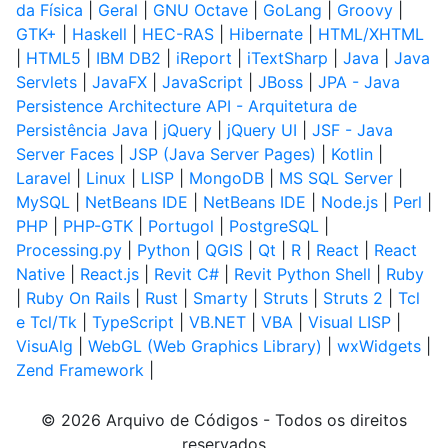
da Física
|
Geral
|
GNU Octave
|
GoLang
|
Groovy
|
GTK+
|
Haskell
|
HEC-RAS
|
Hibernate
|
HTML/XHTML
|
HTML5
|
IBM DB2
|
iReport
|
iTextSharp
|
Java
|
Java
Servlets
|
JavaFX
|
JavaScript
|
JBoss
|
JPA - Java
Persistence Architecture API - Arquitetura de
Persistência Java
|
jQuery
|
jQuery UI
|
JSF - Java
Server Faces
|
JSP (Java Server Pages)
|
Kotlin
|
Laravel
|
Linux
|
LISP
|
MongoDB
|
MS SQL Server
|
MySQL
|
NetBeans IDE
|
NetBeans IDE
|
Node.js
|
Perl
|
PHP
|
PHP-GTK
|
Portugol
|
PostgreSQL
|
Processing.py
|
Python
|
QGIS
|
Qt
|
R
|
React
|
React
Native
|
React.js
|
Revit C#
|
Revit Python Shell
|
Ruby
|
Ruby On Rails
|
Rust
|
Smarty
|
Struts
|
Struts 2
|
Tcl
e Tcl/Tk
|
TypeScript
|
VB.NET
|
VBA
|
Visual LISP
|
VisuAlg
|
WebGL (Web Graphics Library)
|
wxWidgets
|
Zend Framework
|
© 2026 Arquivo de Códigos - Todos os direitos
reservados