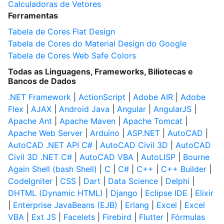
Calculadoras de Vetores
Ferramentas
Tabela de Cores Flat Design
Tabela de Cores do Material Design do Google
Tabela de Cores Web Safe Colors
Todas as Linguagens, Frameworks, Biliotecas e
Bancos de Dados
.NET Framework
|
ActionScript
|
Adobe AIR
|
Adobe
Flex
|
AJAX
|
Android Java
|
Angular
|
AngularJS
|
Apache Ant
|
Apache Maven
|
Apache Tomcat
|
Apache Web Server
|
Arduino
|
ASP.NET
|
AutoCAD
|
AutoCAD .NET API C#
|
AutoCAD Civil 3D
|
AutoCAD
Civil 3D .NET C#
|
AutoCAD VBA
|
AutoLISP
|
Bourne
Again Shell (bash Shell)
|
C
|
C#
|
C++
|
C++ Builder
|
CodeIgniter
|
CSS
|
Dart
|
Data Science
|
Delphi
|
DHTML (Dynamic HTML)
|
Django
|
Eclipse IDE
|
Elixir
|
Enterprise JavaBeans (EJB)
|
Erlang
|
Excel
|
Excel
VBA
|
Ext JS
|
Facelets
|
Firebird
|
Flutter
|
Fórmulas