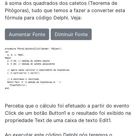
à soma dos quadrados dos catetos (Teorema de
Pitógoras), tudo que temos a fazer a converter esta
fórmula para código Delphi. Veja:
Aumentar Fonte
Diminuir Fonte
procedure TForm2.Button1Click(Sender: TObject);

var

  a, b, c: Real;

begin

  a := 20; // medida do cateto oposto

  b := 30; // medida do cateto adjascente

  // agora vamos calcular o comprimento da hipotenusa

  c := sqrt(sqr(a) + sqr(b));

  // e mostramos o resultado

  Edit1.Text := 'A medida da hipotenusa é: ' +

    FloatToStr(c);

Perceba que o cálculo foi efetuado a partir do evento
Click de um botão Button1 e o resultado foi exibido na
propriedade Text de uma caixa de texto Edit1.
Ao executar este código Delphi nós teremos o