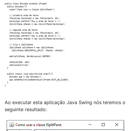
public class Estudos extends JFrame{

  public Estudos(){

    super("Como usar a classe JSplitPane");

    // primeira área de texto

    JTextArea textArea1 = new JTextArea(5, 30);

    textArea1.setText("Sou a área de texto 1.");

    JScrollPane sPane1 = new JScrollPane(textArea1);    

    // segunda área de texto

    JTextArea textArea2 = new JTextArea(5, 30);

    textArea2.setText("Sou a área de texto 2.");    

    JScrollPane sPane2 = new JScrollPane(textArea2);

    // Cria o JSplitPane

    JSplitPane splitPane = new JSplitPane(

      JSplitPane.HORIZONTAL_SPLIT, sPane1, sPane2);

    add(splitPane, BorderLayout.CENTER);

    setSize(300, 150);

    setVisible(true);    

  }

  public static void main(String args[]){

    Estudos app = new Estudos();

    app.setDefaultCloseOperation(JFrame.EXIT_ON_CLOSE);

  }

Ao executar esta aplicação Java Swing nós teremos o
seguinte resultado: