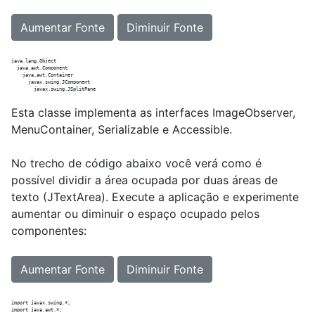
Aumentar Fonte
Diminuir Fonte
java.lang.Object

  java.awt.Component

    java.awt.Container

      javax.swing.JComponent

Esta classe implementa as interfaces ImageObserver,
MenuContainer, Serializable e Accessible.
No trecho de código abaixo você verá como é
possível dividir a área ocupada por duas áreas de
texto (JTextArea). Execute a aplicação e experimente
aumentar ou diminuir o espaço ocupado pelos
componentes:
Aumentar Fonte
Diminuir Fonte
import javax.swing.*;

import java.awt.*;
