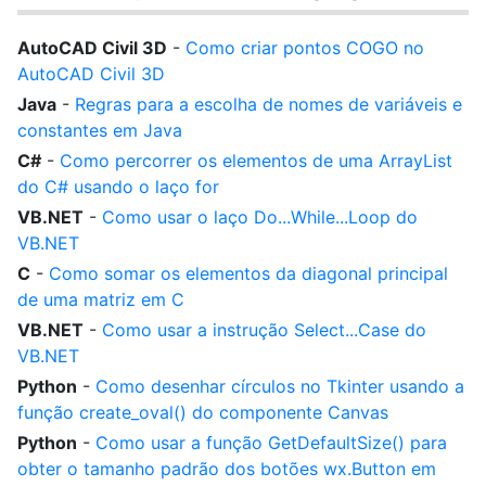
AutoCAD Civil 3D
-
Como criar pontos COGO no
AutoCAD Civil 3D
Java
-
Regras para a escolha de nomes de variáveis e
constantes em Java
C#
-
Como percorrer os elementos de uma ArrayList
do C# usando o laço for
VB.NET
-
Como usar o laço Do...While...Loop do
VB.NET
C
-
Como somar os elementos da diagonal principal
de uma matriz em C
VB.NET
-
Como usar a instrução Select...Case do
VB.NET
Python
-
Como desenhar círculos no Tkinter usando a
função create_oval() do componente Canvas
Python
-
Como usar a função GetDefaultSize() para
obter o tamanho padrão dos botões wx.Button em