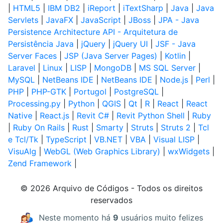
|
HTML5
|
IBM DB2
|
iReport
|
iTextSharp
|
Java
|
Java
Servlets
|
JavaFX
|
JavaScript
|
JBoss
|
JPA - Java
Persistence Architecture API - Arquitetura de
Persistência Java
|
jQuery
|
jQuery UI
|
JSF - Java
Server Faces
|
JSP (Java Server Pages)
|
Kotlin
|
Laravel
|
Linux
|
LISP
|
MongoDB
|
MS SQL Server
|
MySQL
|
NetBeans IDE
|
NetBeans IDE
|
Node.js
|
Perl
|
PHP
|
PHP-GTK
|
Portugol
|
PostgreSQL
|
Processing.py
|
Python
|
QGIS
|
Qt
|
R
|
React
|
React
Native
|
React.js
|
Revit C#
|
Revit Python Shell
|
Ruby
|
Ruby On Rails
|
Rust
|
Smarty
|
Struts
|
Struts 2
|
Tcl
e Tcl/Tk
|
TypeScript
|
VB.NET
|
VBA
|
Visual LISP
|
VisuAlg
|
WebGL (Web Graphics Library)
|
wxWidgets
|
Zend Framework
|
© 2026 Arquivo de Códigos - Todos os direitos
reservados
Neste momento há
9
usuários muito felizes