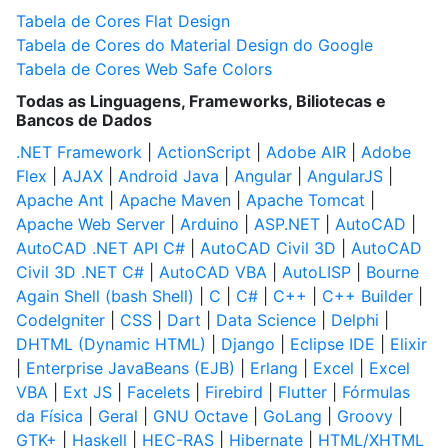
Tabela de Cores Flat Design
Tabela de Cores do Material Design do Google
Tabela de Cores Web Safe Colors
Todas as Linguagens, Frameworks, Biliotecas e
Bancos de Dados
.NET Framework
|
ActionScript
|
Adobe AIR
|
Adobe
Flex
|
AJAX
|
Android Java
|
Angular
|
AngularJS
|
Apache Ant
|
Apache Maven
|
Apache Tomcat
|
Apache Web Server
|
Arduino
|
ASP.NET
|
AutoCAD
|
AutoCAD .NET API C#
|
AutoCAD Civil 3D
|
AutoCAD
Civil 3D .NET C#
|
AutoCAD VBA
|
AutoLISP
|
Bourne
Again Shell (bash Shell)
|
C
|
C#
|
C++
|
C++ Builder
|
CodeIgniter
|
CSS
|
Dart
|
Data Science
|
Delphi
|
DHTML (Dynamic HTML)
|
Django
|
Eclipse IDE
|
Elixir
|
Enterprise JavaBeans (EJB)
|
Erlang
|
Excel
|
Excel
VBA
|
Ext JS
|
Facelets
|
Firebird
|
Flutter
|
Fórmulas
da Física
|
Geral
|
GNU Octave
|
GoLang
|
Groovy
|
GTK+
|
Haskell
|
HEC-RAS
|
Hibernate
|
HTML/XHTML