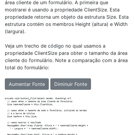
área cliente de um formulário. A primeira que
mostrarei é usando a propriedade ClientSize. Esta
propriedade retorna um objeto da estrutura Size. Esta
estrutura contém os membros Height (altura) e Width
(largura).
Veja um trecho de código no qual usamos a
propriedade ClientSize para obter o tamanho da área
cliente do formulário. Note a comparação com a área
total do formulário:
Aumentar Fonte
Diminuir Fonte
private void button1_Click(object sender, EventArgs e){

  // vamos obter o tamanho da área cliente do formulário

  Size tamAreaCliente = this.ClientSize;

  // vamos obter o tamanho de todo o formulário, incluindo as bordas

  // e a barra de títulos

  Size tamForm = this.Size;

  // vamos mostrar o resultado

  MessageBox.Show("Área cliente: Altura = " + tamAreaCliente.Height +

    " - Largura = " + tamAreaCliente.Width);

  MessageBox.Show("Área total: Altura = " + tamForm.Height +
