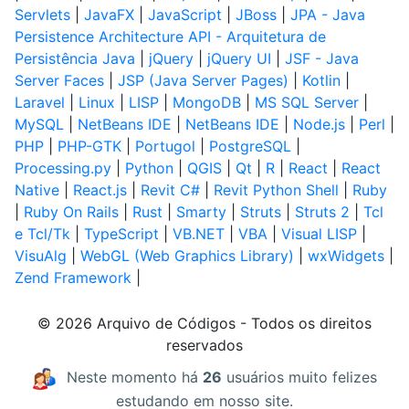
Servlets
|
JavaFX
|
JavaScript
|
JBoss
|
JPA - Java
Persistence Architecture API - Arquitetura de
Persistência Java
|
jQuery
|
jQuery UI
|
JSF - Java
Server Faces
|
JSP (Java Server Pages)
|
Kotlin
|
Laravel
|
Linux
|
LISP
|
MongoDB
|
MS SQL Server
|
MySQL
|
NetBeans IDE
|
NetBeans IDE
|
Node.js
|
Perl
|
PHP
|
PHP-GTK
|
Portugol
|
PostgreSQL
|
Processing.py
|
Python
|
QGIS
|
Qt
|
R
|
React
|
React
Native
|
React.js
|
Revit C#
|
Revit Python Shell
|
Ruby
|
Ruby On Rails
|
Rust
|
Smarty
|
Struts
|
Struts 2
|
Tcl
e Tcl/Tk
|
TypeScript
|
VB.NET
|
VBA
|
Visual LISP
|
VisuAlg
|
WebGL (Web Graphics Library)
|
wxWidgets
|
Zend Framework
|
© 2026 Arquivo de Códigos - Todos os direitos
reservados
Neste momento há
26
usuários muito felizes
estudando em nosso site.