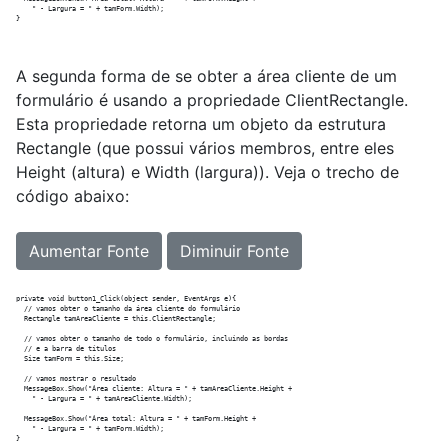
    " - Largura = " + tamForm.Width);

A segunda forma de se obter a área cliente de um
formulário é usando a propriedade ClientRectangle.
Esta propriedade retorna um objeto da estrutura
Rectangle (que possui vários membros, entre eles
Height (altura) e Width (largura)). Veja o trecho de
código abaixo:
Aumentar Fonte
Diminuir Fonte
private void button1_Click(object sender, EventArgs e){

  // vamos obter o tamanho da área cliente do formulário

  Rectangle tamAreaCliente = this.ClientRectangle;

  // vamos obter o tamanho de todo o formulário, incluindo as bordas

  // e a barra de títulos

  Size tamForm = this.Size;

  // vamos mostrar o resultado

  MessageBox.Show("Área cliente: Altura = " + tamAreaCliente.Height +

    " - Largura = " + tamAreaCliente.Width);

  MessageBox.Show("Área total: Altura = " + tamForm.Height +

    " - Largura = " + tamForm.Width);
