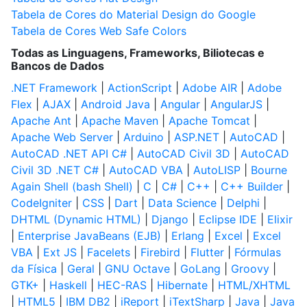
Tabela de Cores do Material Design do Google
Tabela de Cores Web Safe Colors
Todas as Linguagens, Frameworks, Biliotecas e
Bancos de Dados
.NET Framework
|
ActionScript
|
Adobe AIR
|
Adobe
Flex
|
AJAX
|
Android Java
|
Angular
|
AngularJS
|
Apache Ant
|
Apache Maven
|
Apache Tomcat
|
Apache Web Server
|
Arduino
|
ASP.NET
|
AutoCAD
|
AutoCAD .NET API C#
|
AutoCAD Civil 3D
|
AutoCAD
Civil 3D .NET C#
|
AutoCAD VBA
|
AutoLISP
|
Bourne
Again Shell (bash Shell)
|
C
|
C#
|
C++
|
C++ Builder
|
CodeIgniter
|
CSS
|
Dart
|
Data Science
|
Delphi
|
DHTML (Dynamic HTML)
|
Django
|
Eclipse IDE
|
Elixir
|
Enterprise JavaBeans (EJB)
|
Erlang
|
Excel
|
Excel
VBA
|
Ext JS
|
Facelets
|
Firebird
|
Flutter
|
Fórmulas
da Física
|
Geral
|
GNU Octave
|
GoLang
|
Groovy
|
GTK+
|
Haskell
|
HEC-RAS
|
Hibernate
|
HTML/XHTML
|
HTML5
|
IBM DB2
|
iReport
|
iTextSharp
|
Java
|
Java