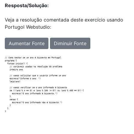
Resposta/Solução:
Veja a resolução comentada deste exercício usando
Portugol Webstudio:
Aumentar Fonte
Diminuir Fonte
// Como testar se um ano é bissexto em Portugol

programa {

  funcao inicio() {

    // variáveis usadas na resolução do problema

    inteiro ano

    // vamos solicitar que o usuário informe um ano

    escreva("Informe o ano: ")

    leia(ano)

    // vamos verificar se o ano informado é bissexto

    se (((ano % 4 == 0) e (ano % 100 != 0)) ou (ano % 400 == 0)) {

      escreva("O ano informado é bissexto.")

    }

    senao {

      escreva("O ano informado não é bissexto.")

    }

  }
