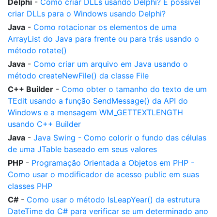
Delphi
-
Como criar DLLs usando Delphi? É possível
criar DLLs para o Windows usando Delphi?
Java
-
Como rotacionar os elementos de uma
ArrayList do Java para frente ou para trás usando o
método rotate()
Java
-
Como criar um arquivo em Java usando o
método createNewFile() da classe File
C++ Builder
-
Como obter o tamanho do texto de um
TEdit usando a função SendMessage() da API do
Windows e a mensagem WM_GETTEXTLENGTH
usando C++ Builder
Java
-
Java Swing - Como colorir o fundo das células
de uma JTable baseado em seus valores
PHP
-
Programação Orientada a Objetos em PHP -
Como usar o modificador de acesso public em suas
classes PHP
C#
-
Como usar o método IsLeapYear() da estrutura
DateTime do C# para verificar se um determinado ano