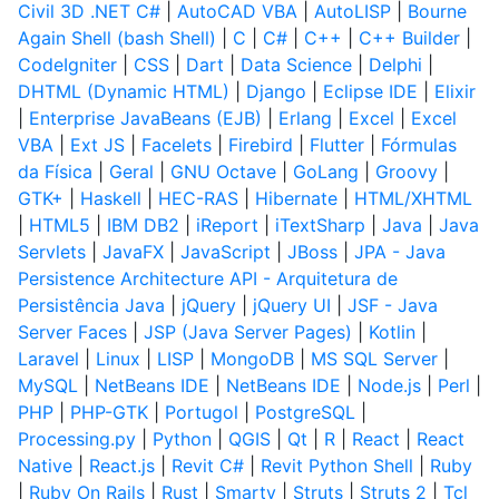
Civil 3D .NET C#
|
AutoCAD VBA
|
AutoLISP
|
Bourne
Again Shell (bash Shell)
|
C
|
C#
|
C++
|
C++ Builder
|
CodeIgniter
|
CSS
|
Dart
|
Data Science
|
Delphi
|
DHTML (Dynamic HTML)
|
Django
|
Eclipse IDE
|
Elixir
|
Enterprise JavaBeans (EJB)
|
Erlang
|
Excel
|
Excel
VBA
|
Ext JS
|
Facelets
|
Firebird
|
Flutter
|
Fórmulas
da Física
|
Geral
|
GNU Octave
|
GoLang
|
Groovy
|
GTK+
|
Haskell
|
HEC-RAS
|
Hibernate
|
HTML/XHTML
|
HTML5
|
IBM DB2
|
iReport
|
iTextSharp
|
Java
|
Java
Servlets
|
JavaFX
|
JavaScript
|
JBoss
|
JPA - Java
Persistence Architecture API - Arquitetura de
Persistência Java
|
jQuery
|
jQuery UI
|
JSF - Java
Server Faces
|
JSP (Java Server Pages)
|
Kotlin
|
Laravel
|
Linux
|
LISP
|
MongoDB
|
MS SQL Server
|
MySQL
|
NetBeans IDE
|
NetBeans IDE
|
Node.js
|
Perl
|
PHP
|
PHP-GTK
|
Portugol
|
PostgreSQL
|
Processing.py
|
Python
|
QGIS
|
Qt
|
R
|
React
|
React
Native
|
React.js
|
Revit C#
|
Revit Python Shell
|
Ruby
|
Ruby On Rails
|
Rust
|
Smarty
|
Struts
|
Struts 2
|
Tcl