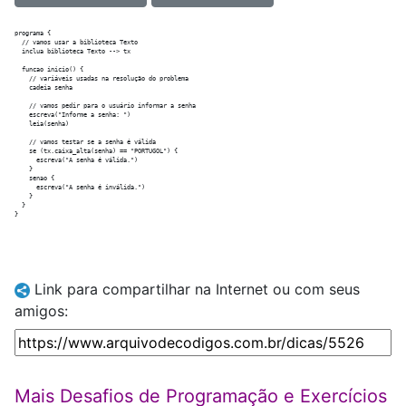
programa {

  // vamos usar a biblioteca Texto

  inclua biblioteca Texto --> tx

  funcao inicio() {

    // variáveis usadas na resolução do problema

    cadeia senha

    // vamos pedir para o usuário informar a senha

    escreva("Informe a senha: ")

    leia(senha)

    // vamos testar se a senha é válida

    se (tx.caixa_alta(senha) == "PORTUGOL") {

      escreva("A senha é válida.")

    }

    senao {

      escreva("A senha é inválida.")

    }

  }

Link para compartilhar na Internet ou com seus
amigos:
Mais Desafios de Programação e Exercícios