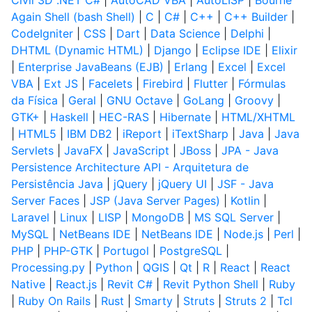
Civil 3D .NET C#
|
AutoCAD VBA
|
AutoLISP
|
Bourne
Again Shell (bash Shell)
|
C
|
C#
|
C++
|
C++ Builder
|
CodeIgniter
|
CSS
|
Dart
|
Data Science
|
Delphi
|
DHTML (Dynamic HTML)
|
Django
|
Eclipse IDE
|
Elixir
|
Enterprise JavaBeans (EJB)
|
Erlang
|
Excel
|
Excel
VBA
|
Ext JS
|
Facelets
|
Firebird
|
Flutter
|
Fórmulas
da Física
|
Geral
|
GNU Octave
|
GoLang
|
Groovy
|
GTK+
|
Haskell
|
HEC-RAS
|
Hibernate
|
HTML/XHTML
|
HTML5
|
IBM DB2
|
iReport
|
iTextSharp
|
Java
|
Java
Servlets
|
JavaFX
|
JavaScript
|
JBoss
|
JPA - Java
Persistence Architecture API - Arquitetura de
Persistência Java
|
jQuery
|
jQuery UI
|
JSF - Java
Server Faces
|
JSP (Java Server Pages)
|
Kotlin
|
Laravel
|
Linux
|
LISP
|
MongoDB
|
MS SQL Server
|
MySQL
|
NetBeans IDE
|
NetBeans IDE
|
Node.js
|
Perl
|
PHP
|
PHP-GTK
|
Portugol
|
PostgreSQL
|
Processing.py
|
Python
|
QGIS
|
Qt
|
R
|
React
|
React
Native
|
React.js
|
Revit C#
|
Revit Python Shell
|
Ruby
|
Ruby On Rails
|
Rust
|
Smarty
|
Struts
|
Struts 2
|
Tcl