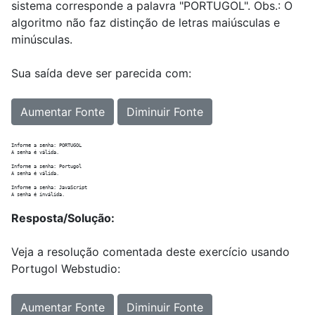
sistema corresponde a palavra "PORTUGOL". Obs.: O
algoritmo não faz distinção de letras maiúsculas e
minúsculas.
Sua saída deve ser parecida com:
Aumentar Fonte
Diminuir Fonte
Informe a senha: PORTUGOL

A senha é válida.

Informe a senha: Portugol

A senha é válida.

Informe a senha: JavaScript

Resposta/Solução:
Veja a resolução comentada deste exercício usando
Portugol Webstudio:
Aumentar Fonte
Diminuir Fonte