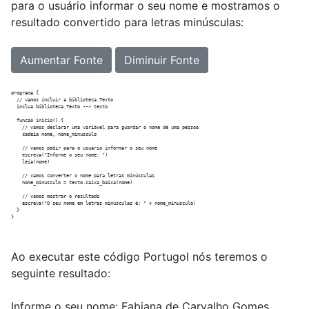
para o usuário informar o seu nome e mostramos o
resultado convertido para letras minúsculas:
Aumentar Fonte
Diminuir Fonte
programa {

  // vamos incluir a biblioteca Texto

  inclua biblioteca Texto --> texto

  funcao inicio() {

    // vamos declarar uma variável para guardar o nome de uma pessoa

    cadeia nome, nome_minusculo

    // vamos pedir para o usuário informar o seu nome

    escreva("Informe o seu nome: ")

    leia(nome)

    // vamos converter o nome para letras minúsculas

    nome_minusculo = texto.caixa_baixa(nome)

    // vamos mostrar o resultado

    escreva("O seu nome em letras minúsculas é: " + nome_minusculo)

  }

Ao executar este código Portugol nós teremos o
seguinte resultado:
Informe o seu nome: Fabiana de Carvalho Gomes