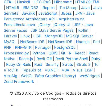
GTK+
|
Haskell
|
HEC-RAS
|
Hibernate
|
HTML/XHTML
|
HTML5
|
IBM DB2
|
iReport
|
iTextSharp
|
Java
|
Java
Servlets
|
JavaFX
|
JavaScript
|
JBoss
|
JPA - Java
Persistence Architecture API - Arquitetura de
Persistência Java
|
jQuery
|
jQuery UI
|
JSF - Java
Server Faces
|
JSP (Java Server Pages)
|
Kotlin
|
Laravel
|
Linux
|
LISP
|
MongoDB
|
MS SQL Server
|
MySQL
|
NetBeans IDE
|
NetBeans IDE
|
Node.js
|
Perl
|
PHP
|
PHP-GTK
|
Portugol
|
PostgreSQL
|
Processing.py
|
Python
|
QGIS
|
Qt
|
R
|
React
|
React
Native
|
React.js
|
Revit C#
|
Revit Python Shell
|
Ruby
|
Ruby On Rails
|
Rust
|
Smarty
|
Struts
|
Struts 2
|
Tcl
e Tcl/Tk
|
TypeScript
|
VB.NET
|
VBA
|
Visual LISP
|
VisuAlg
|
WebGL (Web Graphics Library)
|
wxWidgets
|
Zend Framework
|
© 2026 Arquivo de Códigos - Todos os direitos
reservados