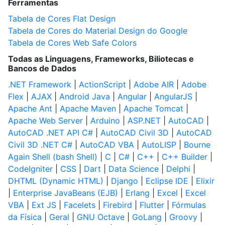
Ferramentas
Tabela de Cores Flat Design
Tabela de Cores do Material Design do Google
Tabela de Cores Web Safe Colors
Todas as Linguagens, Frameworks, Biliotecas e
Bancos de Dados
.NET Framework
|
ActionScript
|
Adobe AIR
|
Adobe
Flex
|
AJAX
|
Android Java
|
Angular
|
AngularJS
|
Apache Ant
|
Apache Maven
|
Apache Tomcat
|
Apache Web Server
|
Arduino
|
ASP.NET
|
AutoCAD
|
AutoCAD .NET API C#
|
AutoCAD Civil 3D
|
AutoCAD
Civil 3D .NET C#
|
AutoCAD VBA
|
AutoLISP
|
Bourne
Again Shell (bash Shell)
|
C
|
C#
|
C++
|
C++ Builder
|
CodeIgniter
|
CSS
|
Dart
|
Data Science
|
Delphi
|
DHTML (Dynamic HTML)
|
Django
|
Eclipse IDE
|
Elixir
|
Enterprise JavaBeans (EJB)
|
Erlang
|
Excel
|
Excel
VBA
|
Ext JS
|
Facelets
|
Firebird
|
Flutter
|
Fórmulas
da Física
|
Geral
|
GNU Octave
|
GoLang
|
Groovy
|