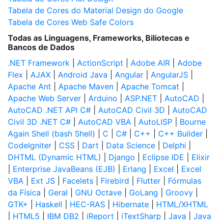
Tabela de Cores do Material Design do Google
Tabela de Cores Web Safe Colors
Todas as Linguagens, Frameworks, Biliotecas e
Bancos de Dados
.NET Framework
|
ActionScript
|
Adobe AIR
|
Adobe
Flex
|
AJAX
|
Android Java
|
Angular
|
AngularJS
|
Apache Ant
|
Apache Maven
|
Apache Tomcat
|
Apache Web Server
|
Arduino
|
ASP.NET
|
AutoCAD
|
AutoCAD .NET API C#
|
AutoCAD Civil 3D
|
AutoCAD
Civil 3D .NET C#
|
AutoCAD VBA
|
AutoLISP
|
Bourne
Again Shell (bash Shell)
|
C
|
C#
|
C++
|
C++ Builder
|
CodeIgniter
|
CSS
|
Dart
|
Data Science
|
Delphi
|
DHTML (Dynamic HTML)
|
Django
|
Eclipse IDE
|
Elixir
|
Enterprise JavaBeans (EJB)
|
Erlang
|
Excel
|
Excel
VBA
|
Ext JS
|
Facelets
|
Firebird
|
Flutter
|
Fórmulas
da Física
|
Geral
|
GNU Octave
|
GoLang
|
Groovy
|
GTK+
|
Haskell
|
HEC-RAS
|
Hibernate
|
HTML/XHTML
|
HTML5
|
IBM DB2
|
iReport
|
iTextSharp
|
Java
|
Java