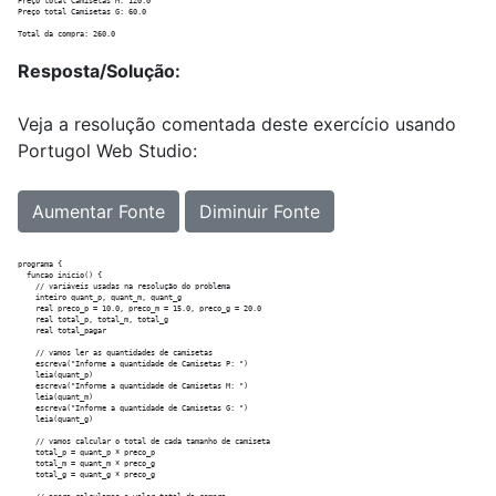
Preço total Camisetas M: 120.0

Preço total Camisetas G: 60.0

Resposta/Solução:
Veja a resolução comentada deste exercício usando
Portugol Web Studio:
Aumentar Fonte
Diminuir Fonte
programa {

  funcao inicio() {

    // variáveis usadas na resolução do problema

    inteiro quant_p, quant_m, quant_g

    real preco_p = 10.0, preco_m = 15.0, preco_g = 20.0

    real total_p, total_m, total_g

    real total_pagar

    // vamos ler as quantidades de camisetas

    escreva("Informe a quantidade de Camisetas P: ")

    leia(quant_p)

    escreva("Informe a quantidade de Camisetas M: ")

    leia(quant_m)

    escreva("Informe a quantidade de Camisetas G: ")

    leia(quant_g)

    // vamos calcular o total de cada tamanho de camiseta

    total_p = quant_p * preco_p

    total_m = quant_m * preco_g

    total_g = quant_g * preco_g
