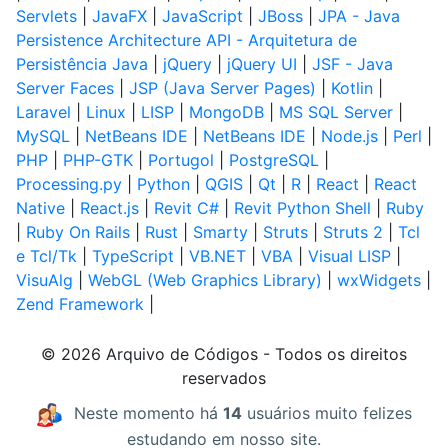
Servlets
|
JavaFX
|
JavaScript
|
JBoss
|
JPA - Java
Persistence Architecture API - Arquitetura de
Persistência Java
|
jQuery
|
jQuery UI
|
JSF - Java
Server Faces
|
JSP (Java Server Pages)
|
Kotlin
|
Laravel
|
Linux
|
LISP
|
MongoDB
|
MS SQL Server
|
MySQL
|
NetBeans IDE
|
NetBeans IDE
|
Node.js
|
Perl
|
PHP
|
PHP-GTK
|
Portugol
|
PostgreSQL
|
Processing.py
|
Python
|
QGIS
|
Qt
|
R
|
React
|
React
Native
|
React.js
|
Revit C#
|
Revit Python Shell
|
Ruby
|
Ruby On Rails
|
Rust
|
Smarty
|
Struts
|
Struts 2
|
Tcl
e Tcl/Tk
|
TypeScript
|
VB.NET
|
VBA
|
Visual LISP
|
VisuAlg
|
WebGL (Web Graphics Library)
|
wxWidgets
|
Zend Framework
|
© 2026 Arquivo de Códigos - Todos os direitos
reservados
Neste momento há
14
usuários muito felizes
estudando em nosso site.