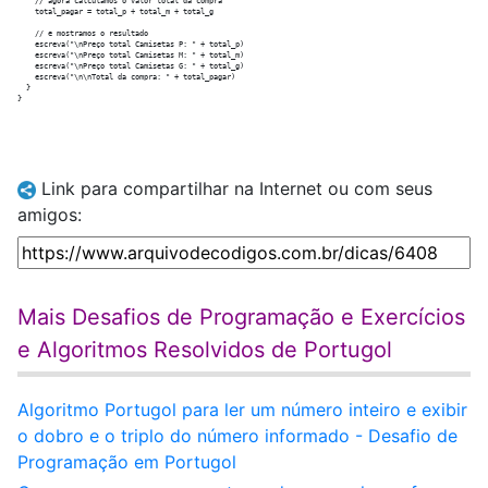
    // agora calculamos o valor total da compra

    total_pagar = total_p + total_m + total_g

    // e mostramos o resultado

    escreva("\nPreço total Camisetas P: " + total_p)

    escreva("\nPreço total Camisetas M: " + total_m)

    escreva("\nPreço total Camisetas G: " + total_g)

    escreva("\n\nTotal da compra: " + total_pagar)

  }

Link para compartilhar na Internet ou com seus
amigos:
Mais Desafios de Programação e Exercícios
e Algoritmos Resolvidos de Portugol
Algoritmo Portugol para ler um número inteiro e exibir
o dobro e o triplo do número informado - Desafio de
Programação em Portugol