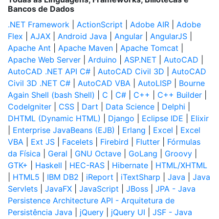
Bancos de Dados
.NET Framework
|
ActionScript
|
Adobe AIR
|
Adobe
Flex
|
AJAX
|
Android Java
|
Angular
|
AngularJS
|
Apache Ant
|
Apache Maven
|
Apache Tomcat
|
Apache Web Server
|
Arduino
|
ASP.NET
|
AutoCAD
|
AutoCAD .NET API C#
|
AutoCAD Civil 3D
|
AutoCAD
Civil 3D .NET C#
|
AutoCAD VBA
|
AutoLISP
|
Bourne
Again Shell (bash Shell)
|
C
|
C#
|
C++
|
C++ Builder
|
CodeIgniter
|
CSS
|
Dart
|
Data Science
|
Delphi
|
DHTML (Dynamic HTML)
|
Django
|
Eclipse IDE
|
Elixir
|
Enterprise JavaBeans (EJB)
|
Erlang
|
Excel
|
Excel
VBA
|
Ext JS
|
Facelets
|
Firebird
|
Flutter
|
Fórmulas
da Física
|
Geral
|
GNU Octave
|
GoLang
|
Groovy
|
GTK+
|
Haskell
|
HEC-RAS
|
Hibernate
|
HTML/XHTML
|
HTML5
|
IBM DB2
|
iReport
|
iTextSharp
|
Java
|
Java
Servlets
|
JavaFX
|
JavaScript
|
JBoss
|
JPA - Java
Persistence Architecture API - Arquitetura de
Persistência Java
|
jQuery
|
jQuery UI
|
JSF - Java