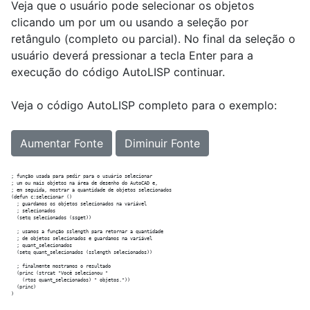
Veja que o usuário pode selecionar os objetos
clicando um por um ou usando a seleção por
retângulo (completo ou parcial). No final da seleção o
usuário deverá pressionar a tecla Enter para a
execução do código AutoLISP continuar.
Veja o código AutoLISP completo para o exemplo:
Aumentar Fonte
Diminuir Fonte
; função usada para pedir para o usuário selecionar

; um ou mais objetos na área de desenho do AutoCAD e,

; em seguida, mostrar a quantidade de objetos selecionados

(defun c:selecionar ()

  ; guardamos os objetos selecionados na variável

  ; selecionados

  (setq selecionados (ssget))

  ; usamos a função sslength para retornar a quantidade

  ; de objetos selecionados e guardamos na variável

  ; quant_selecionados  

  (setq quant_selecionados (sslength selecionados))

  ; finalmente mostramos o resultado

  (princ (strcat "Você selecionou " 

    (rtos quant_selecionados) " objetos."))

  (princ) 
