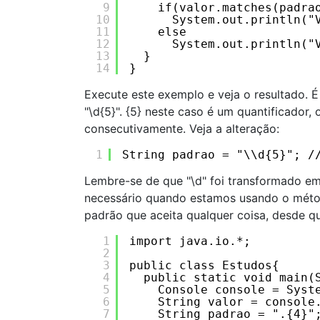
9
if(valor.matches(padra
10
System.out.println("
11
else
12
System.out.println("
13
} 
14
}
Execute este exemplo e veja o resultado. É
"
\
d{5}". {5} neste caso é um quantificador,
consecutivamente. Veja a alteração:
1
String padrao = "\\d{5}"; /
Lembre-se de que "\d" foi transformado em
necessário quando estamos usando o métod
padrão que aceita qualquer coisa, desde q
1
import java.io.*;
2
3
public class Estudos{ 
4
public static void main(
5
Console console = Syst
6
String valor = console
7
String padrao = ".{4}"