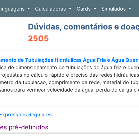
Linguagens
Calculadoras
Cards
Simulados
Dúvidas, comentários e doa
2505
amento de Tubulações Hidráulicas Água Fria e Água Que
ica de dimensionamento de tubulações de água fria e que
projetistas no cálculo rápido e preciso das redes hidráulic
etro da tubulaçao, comprimento da rede, material do tubo e
sários para verificar velocidade da água, perda de carga
Expressões Regulares
es pré-definidos