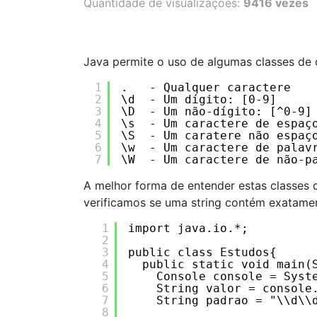
Quantidade de visualizações:
9416 vezes
Java permite o uso de algumas classes de c
1
.   - Qualquer caractere  
2
\d  - Um dígito: [0-9]  
3
\D  - Um não-dígito: [^0-9]
4
\s  - Um caractere de espaç
5
\S  - Um caratere não espaç
6
\w  - Um caractere de palav
7
\W  - Um caractere de não-p
A melhor forma de entender estas classes 
verificamos se uma string contém exatament
1
import java.io.*;
2
3
public class Estudos{ 
4
public static void main(
5
Console console = Syst
6
String valor = console
7
String padrao = "\\d\\
8