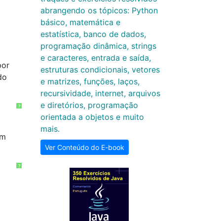
abrangendo os tópicos: Python
básico, matemática e
estatística, banco de dados,
programação dinâmica, strings
e caracteres, entrada e saída,
por
estruturas condicionais, vetores
do
e matrizes, funções, laços,
recursividade, internet, arquivos
e diretórios, programação
?
orientada a objetos e muito
mais.
um
Ver Conteúdo do E-book
?