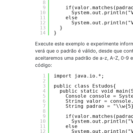
8
9
if(valor.matches(padra
10
System.out.println("
11
else
12
System.out.println("
13
} 
14
}
Execute este exemplo e experimente inform
verá que o padrão é válido, desde que con
aceitaremos uma padrão de a-z, A-Z, 0-9 e 
código:
1
import java.io.*;
2
3
public class Estudos{ 
4
public static void main(
5
Console console = Syst
6
String valor = console
7
String padrao = "\\w{5
8
9
if(valor.matches(padra
10
System.out.println("
11
else
12
System.out.println("