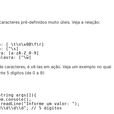
aracteres pré-definidos muito úteis. Veja a relação:
  
o: [ \t\n\x0B\f\r]  
o: [^\s]  
ra: [a-zA-Z_0-9] 
alavra: [^\w]
de caracteres, é vê-las em ação. Veja um exemplo no qual
e 5 dígitos (de 0 a 9):
String args[]){ 
em.console(); 
.readLine("Informe um valor: "); 
d\\d\\d\\d"; // 5 dígitos