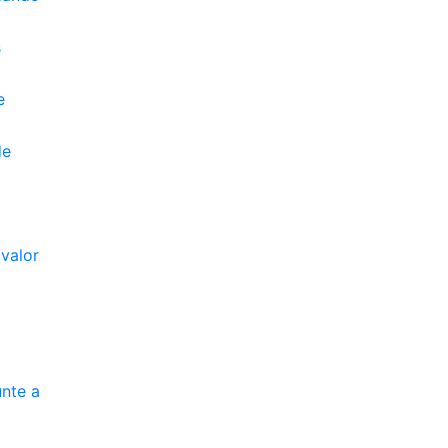
s
e
de
valor
unte a