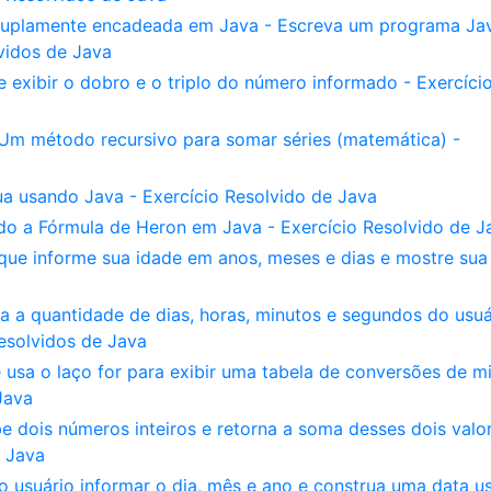
a duplamente encadeada em Java - Escreva um programa Ja
vidos de Java
e exibir o dobro e o triplo do número informado - Exercíci
- Um método recursivo para somar séries (matemática) -
a usando Java - Exercício Resolvido de Java
do a Fórmula de Heron em Java - Exercício Resolvido de J
que informe sua idade em anos, meses e dias e mostre sua
a a quantidade de dias, horas, minutos e segundos do usuá
Resolvidos de Java
usa o laço for para exibir uma tabela de conversões de mi
Java
 dois números inteiros e retorna a soma desses dois valo
e Java
 usuário informar o dia, mês e ano e construa uma data u