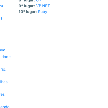
8º lugar:
C++
va
9º lugar:
VB.NET
10º lugar:
Ruby
os
ava
 idade
rio.
lhas
res
sando