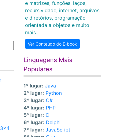
e matrizes, funções, laços,
recursividade, internet, arquivos
e diretórios, programação
orientada a objetos e muito
mais.
Ver Conteúdo do E-book
Linguagens Mais
Populares
m
1º lugar:
Java
2º lugar:
Python
3º lugar:
C#
4º lugar:
PHP
5º lugar:
C
6º lugar:
Delphi
 3x4
7º lugar:
JavaScript