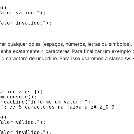
o))
Valor válido.");
Valor inválido.");
ar qualquer coisa (espaços, números, letras ou símbolos).
tenha exatamente 4 caracteres. Para finalizar um exemplo
o caractere de underline. Para isso usaremos a classe \w. 
String args[]){ 
em.console(); 
.readLine("Informe um valor: "); 
}"; // 5 caracteres na faixa a-zA-Z_0-9
o))
Valor válido.");
Valor inválido.");