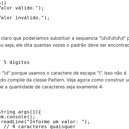
o))
Valor válido.");
Valor inválido.");
 claro que poderíamos substituir a sequencia "
\
d
\
d
\
d
\
d
\
d" 
 ou seja, ele dita quantas vezes o padrão deve ser encontra
/ 5 dígitos
 "
\
d" porque usamos o caractere de escape "\". Isso não é
o compile da classe Pattern. Veja agora como construir 
ue a quantidade de caracteres seja examente 4:
String args[]){ 
em.console(); 
.readLine("Informe um valor: "); 
; // 4 caracteres quaisquer