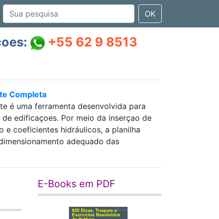
OK
çoes:
+55 62 9 8513
nte Completa
nte é uma ferramenta desenvolvida para
as de edificaçoes. Por meio da inserçao de
 coeficientes hidráulicos, a planilha
 e dimensionamento adequado das
E-Books em PDF