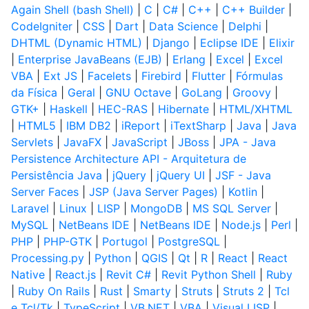
Again Shell (bash Shell)
|
C
|
C#
|
C++
|
C++ Builder
|
CodeIgniter
|
CSS
|
Dart
|
Data Science
|
Delphi
|
DHTML (Dynamic HTML)
|
Django
|
Eclipse IDE
|
Elixir
|
Enterprise JavaBeans (EJB)
|
Erlang
|
Excel
|
Excel
VBA
|
Ext JS
|
Facelets
|
Firebird
|
Flutter
|
Fórmulas
da Física
|
Geral
|
GNU Octave
|
GoLang
|
Groovy
|
GTK+
|
Haskell
|
HEC-RAS
|
Hibernate
|
HTML/XHTML
|
HTML5
|
IBM DB2
|
iReport
|
iTextSharp
|
Java
|
Java
Servlets
|
JavaFX
|
JavaScript
|
JBoss
|
JPA - Java
Persistence Architecture API - Arquitetura de
Persistência Java
|
jQuery
|
jQuery UI
|
JSF - Java
Server Faces
|
JSP (Java Server Pages)
|
Kotlin
|
Laravel
|
Linux
|
LISP
|
MongoDB
|
MS SQL Server
|
MySQL
|
NetBeans IDE
|
NetBeans IDE
|
Node.js
|
Perl
|
PHP
|
PHP-GTK
|
Portugol
|
PostgreSQL
|
Processing.py
|
Python
|
QGIS
|
Qt
|
R
|
React
|
React
Native
|
React.js
|
Revit C#
|
Revit Python Shell
|
Ruby
|
Ruby On Rails
|
Rust
|
Smarty
|
Struts
|
Struts 2
|
Tcl
e Tcl/Tk
|
TypeScript
|
VB.NET
|
VBA
|
Visual LISP
|