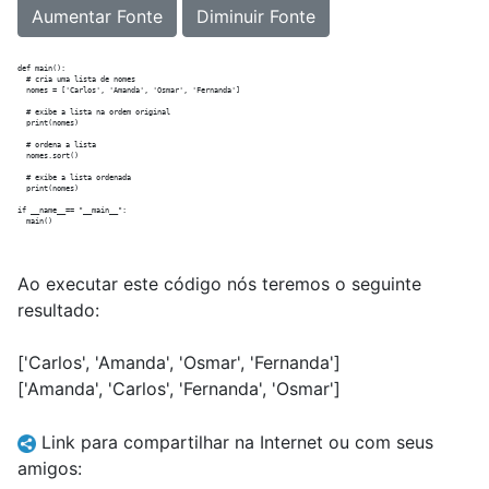
Aumentar Fonte
Diminuir Fonte
def main():

  # cria uma lista de nomes

  nomes = ['Carlos', 'Amanda', 'Osmar', 'Fernanda']

  # exibe a lista na ordem original

  print(nomes)

  # ordena a lista

  nomes.sort()

  # exibe a lista ordenada

  print(nomes)

if __name__== "__main__":

Ao executar este código nós teremos o seguinte
resultado:
['Carlos', 'Amanda', 'Osmar', 'Fernanda']
['Amanda', 'Carlos', 'Fernanda', 'Osmar']
Link para compartilhar na Internet ou com seus
amigos: