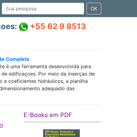
OK
çoes:
+55 62 9 8513
nte Completa
nte é uma ferramenta desenvolvida para
as de edificaçoes. Por meio da inserçao de
 coeficientes hidráulicos, a planilha
 e dimensionamento adequado das
E-Books em PDF
o