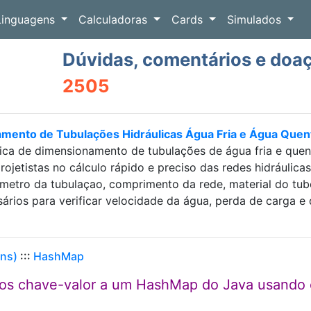
Linguagens
Calculadoras
Cards
Simulados
Dúvidas, comentários e doa
2505
amento de Tubulações Hidráulicas Água Fria e Água Que
ica de dimensionamento de tubulações de água fria e que
projetistas no cálculo rápido e preciso das redes hidráulic
etro da tubulaçao, comprimento da rede, material do tubo e
sários para verificar velocidade da água, perda de carga
ons)
:::
HashMap
os chave-valor a um HashMap do Java usando 