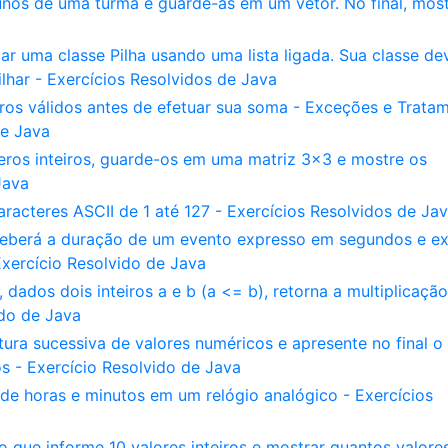
unos de uma turma e guarde-as em um vetor. No final, most
 uma classe Pilha usando uma lista ligada. Sua classe de
lhar - Exercícios Resolvidos de Java
iros válidos antes de efetuar sua soma - Exceções e Trata
de Java
eros inteiros, guarde-os em uma matriz 3x3 e mostre os
Java
aracteres ASCII de 1 até 127 - Exercícios Resolvidos de Ja
eberá a duração de um evento expresso em segundos e ex
xercício Resolvido de Java
ados dois inteiros a e b (a <= b), retorna a multiplicação
ido de Java
ura sucessiva de valores numéricos e apresente no final o
os - Exercício Resolvido de Java
 de horas e minutos em um relógio analógico - Exercícios
o que informe 10 valores inteiros e mostrar quantos valore