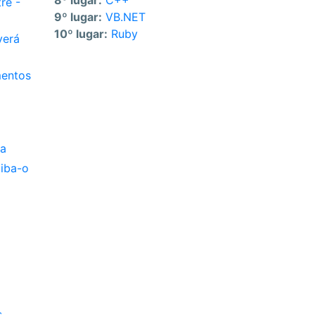
8º lugar:
C++
re -
9º lugar:
VB.NET
10º lugar:
Ruby
verá
mentos
va
iba-o
s