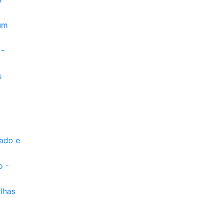
 um
 -
s
o
lado e
o -
lhas