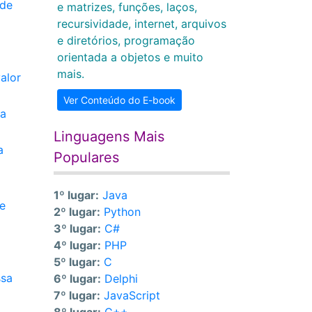
 de
e matrizes, funções, laços,
recursividade, internet, arquivos
e diretórios, programação
orientada a objetos e muito
mais.
alor
Ver Conteúdo do E-book
ua
Linguagens Mais
a
Populares
1º lugar:
Java
e
2º lugar:
Python
3º lugar:
C#
4º lugar:
PHP
5º lugar:
C
ssa
6º lugar:
Delphi
7º lugar:
JavaScript