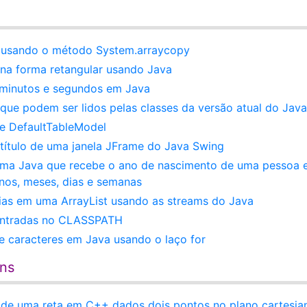
o usando o método System.arraycopy
na forma retangular usando Java
 minutos e segundos em Java
ue podem ser lidos pelas classes da versão atual do Java
e DefaultTableModel
título de uma janela JFrame do Java Swing
ama Java que recebe o ano de nascimento de uma pessoa 
nos, meses, dias e semanas
ias em uma ArrayList usando as streams do Java
entradas no CLASSPATH
 caracteres em Java usando o laço for
ens
r de uma reta em C++ dados dois pontos no plano cartesia