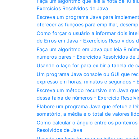
Faça um algoritmo que leia a nota de 10 al
Exercícios Resolvidos de Java
Escreva um programa Java para implementar
oferecer as funções para empilhar, desempi
Como forçar o usuário a informar dois inte
de Erros em Java - Exercícios Resolvidos 
Faça um algoritmo em Java que leia 9 núm
números pares - Exercícios Resolvidos de 
Usando o laço for para exibir a tabela de c
Um programa Java console ou GUI que rec
expresso em horas, minutos e segundos - E
Escreva um método recursivo em Java que, d
dessa faixa de números - Exercício Resolv
Elabore um programa Java que efetue a leit
somatório, a média e o total de valores lid
Como calcular o ângulo entre os ponteiros
Resolvidos de Java
Usando um laço for para solicitar ao usuári