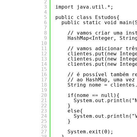
2
3
import java.util.*;
4
5
public class Estudos{
6
public static void main(
7
8
// vamos criar uma ins
9
HashMap<Integer, Strin
10
11
// vamos adicionar trê
12
clientes.put(new Integ
13
clientes.put(new Integ
14
clientes.put(new Integ
15
16
// é possível também r
17
// ao HashMap, uma vez
18
String nome = clientes
19
20
if(nome == null){
21
System.out.println("
22
}
23
else{
24
System.out.println("
25
}
26
27
System.exit(0);
28
}