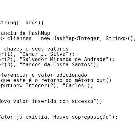
String[] args){
tância de HashMap
g> clientes = new HashMap<Integer, String>();
s chaves e seus valores
er(1), "Osmar J. Silva");
er(2), "Salvador Miranda de Andrade");
er(3), "Marcos da Costa Santos");
eferenciar o valor adicionado
 que este é o retorno do métoto put()
.put(new Integer(2), "Carlos"); 
Novo valor inserido com sucesso");
Valor já existia. Houve sopreposição"); 