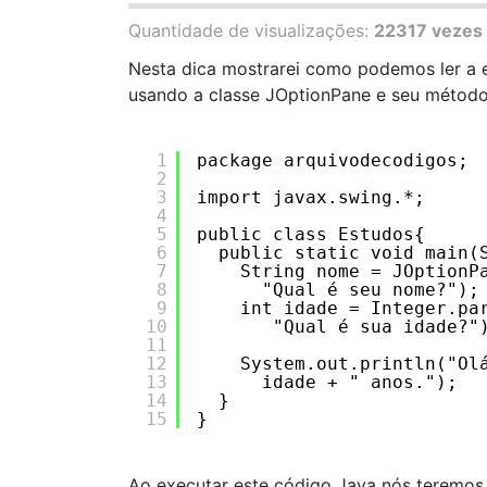
Quantidade de visualizações:
22317 vezes
Nesta dica mostrarei como podemos ler a 
usando a classe JOptionPane e seu método
1
package arquivodecodigos;
2
3
import javax.swing.*;
4
5
public class Estudos{
6
public static void main(
7
String nome = JOptionP
8
"Qual é seu nome?");
9
int idade = Integer.pa
10
"Qual é sua idade?"
11
12
System.out.println("Ol
13
idade + " anos.");
14
}
15
}
Ao executar este código Java nós teremos 