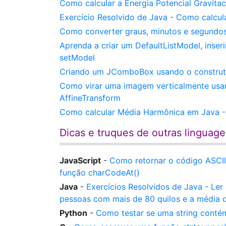
Como calcular a Energia Potencial Gravita
Exercício Resolvido de Java - Como calcu
Como converter graus, minutos e segundos
Aprenda a criar um DefaultListModel, inser
setModel
Criando um JComboBox usando o construt
Como virar uma imagem verticalmente us
AffineTransform
Como calcular Média Harmônica em Java - 
Dicas e truques de outras linguag
JavaScript
-
Como retornar o código ASCII
função charCodeAt()
Java
-
Exercícios Resolvidos de Java - Ler
pessoas com mais de 80 quilos e a média 
Python
-
Como testar se uma string contém