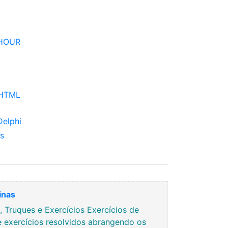
.HOUR
 HTML
Delphi
s
inas
Truques e Exercícios Exercícios de
e exercícios resolvidos abrangendo os