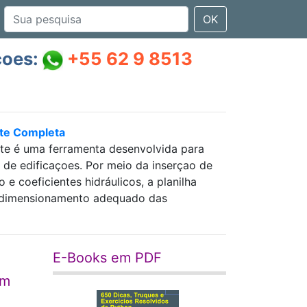
OK
çoes:
+55 62 9 8513
nte Completa
nte é uma ferramenta desenvolvida para
as de edificaçoes. Por meio da inserçao de
 coeficientes hidráulicos, a planilha
 e dimensionamento adequado das
E-Books em PDF
em