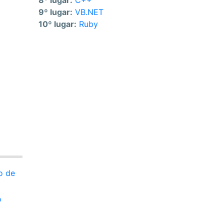
8º lugar:
C++
9º lugar:
VB.NET
10º lugar:
Ruby
o de
o