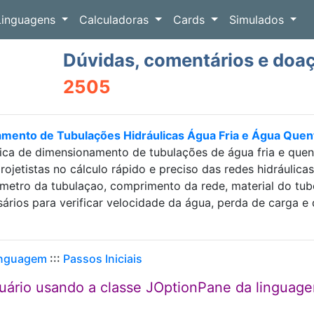
Linguagens
Calculadoras
Cards
Simulados
Dúvidas, comentários e doa
2505
amento de Tubulações Hidráulicas Água Fria e Água Que
ica de dimensionamento de tubulações de água fria e que
projetistas no cálculo rápido e preciso das redes hidráulic
etro da tubulaçao, comprimento da rede, material do tubo e
sários para verificar velocidade da água, perda de carga
inguagem
:::
Passos Iniciais
suário usando a classe JOptionPane da linguag