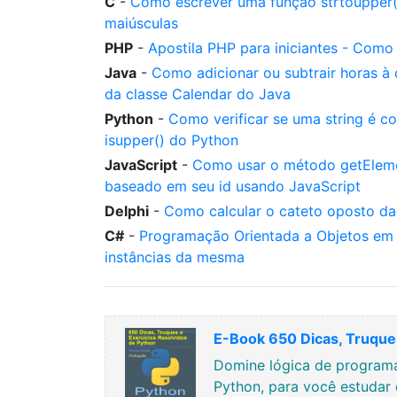
C
-
Como escrever uma função strtoupper()
maiúsculas
PHP
-
Apostila PHP para iniciantes - Como
Java
-
Como adicionar ou subtrair horas à
da classe Calendar do Java
Python
-
Como verificar se uma string é 
isupper() do Python
JavaScript
-
Como usar o método getEleme
baseado em seu id usando JavaScript
Delphi
-
Como calcular o cateto oposto da
C#
-
Programação Orientada a Objetos em 
instâncias da mesma
E-Book 650 Dicas, Truques
Domine lógica de programa
Python, para você estudar 