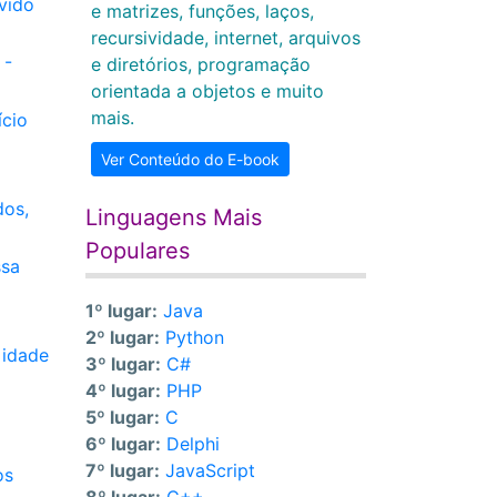
vido
e matrizes, funções, laços,
recursividade, internet, arquivos
 -
e diretórios, programação
orientada a objetos e muito
mais.
ício
Ver Conteúdo do E-book
dos,
Linguagens Mais
Populares
ssa
1º lugar:
Java
2º lugar:
Python
 idade
3º lugar:
C#
4º lugar:
PHP
5º lugar:
C
6º lugar:
Delphi
7º lugar:
JavaScript
os