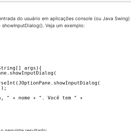
entrada do usuário em aplicações console (ou Java Swing)
 showInputDialog(). Veja um exemplo:
String[] args){
ane.showInputDialog(
rseInt(JOptionPane.showInputDialog(
));
á, " + nome + ". Você tem " + 
o seguinte resultado: