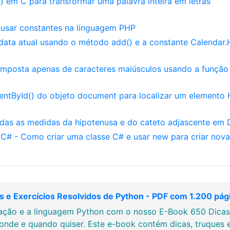
 em C para transformar uma palavra inteira em letras
 usar constantes na linguagem PHP
 data atual usando o método add() e a constante Calendar
composta apenas de caracteres maiúsculos usando a função
ntById() do objeto document para localizar um elemento
das as medidas da hipotenusa e do cateto adjascente em 
C# - Como criar uma classe C# e usar new para criar nova
 e Exercícios Resolvidos de Python - PDF com 1.200 pág
ção e a linguagem Python com o nosso E-Book 650 Dicas, 
onde e quando quiser. Este e-book contém dicas, truques 