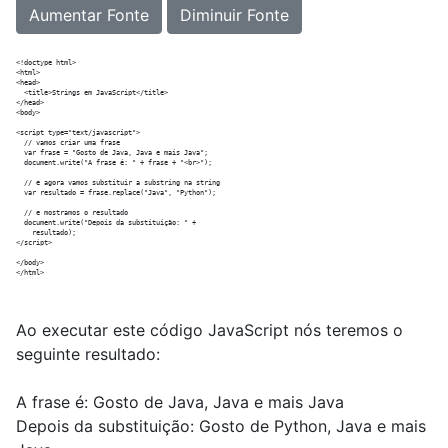
Aumentar Fonte
Diminuir Fonte
<!doctype html>

<html>

<head>

  <title>Strings em JavaScript</title>

</head>

<body>

<script type="text/javascript">

  // vamos criar uma frase

  var frase = "Gosto de Java, Java e mais Java";  

  document.write("A frase é: " + frase + "<br>");

  // e agora vamos substituir a substring na string

  var resultado = frase.replace("Java", "Python");

  // e mostramos o resultado

  document.write("Depois da substituição: " +

    resultado);  

</script>

</body>

Ao executar este código JavaScript nós teremos o
seguinte resultado:
A frase é: Gosto de Java, Java e mais Java
Depois da substituição: Gosto de Python, Java e mais