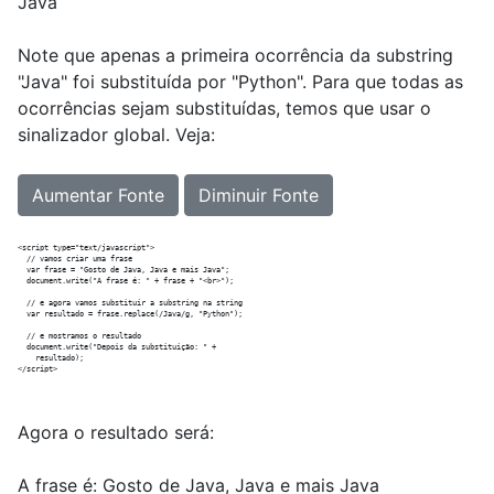
Java
Note que apenas a primeira ocorrência da substring
"Java" foi substituída por "Python". Para que todas as
ocorrências sejam substituídas, temos que usar o
sinalizador global. Veja:
Aumentar Fonte
Diminuir Fonte
<script type="text/javascript">

  // vamos criar uma frase

  var frase = "Gosto de Java, Java e mais Java";  

  document.write("A frase é: " + frase + "<br>");

  // e agora vamos substituir a substring na string

  var resultado = frase.replace(/Java/g, "Python");

  // e mostramos o resultado

  document.write("Depois da substituição: " +

    resultado);  

Agora o resultado será:
A frase é: Gosto de Java, Java e mais Java