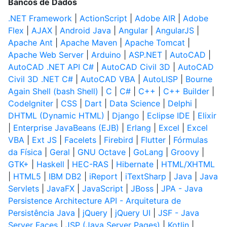
Bancos de Dados
.NET Framework
|
ActionScript
|
Adobe AIR
|
Adobe
Flex
|
AJAX
|
Android Java
|
Angular
|
AngularJS
|
Apache Ant
|
Apache Maven
|
Apache Tomcat
|
Apache Web Server
|
Arduino
|
ASP.NET
|
AutoCAD
|
AutoCAD .NET API C#
|
AutoCAD Civil 3D
|
AutoCAD
Civil 3D .NET C#
|
AutoCAD VBA
|
AutoLISP
|
Bourne
Again Shell (bash Shell)
|
C
|
C#
|
C++
|
C++ Builder
|
CodeIgniter
|
CSS
|
Dart
|
Data Science
|
Delphi
|
DHTML (Dynamic HTML)
|
Django
|
Eclipse IDE
|
Elixir
|
Enterprise JavaBeans (EJB)
|
Erlang
|
Excel
|
Excel
VBA
|
Ext JS
|
Facelets
|
Firebird
|
Flutter
|
Fórmulas
da Física
|
Geral
|
GNU Octave
|
GoLang
|
Groovy
|
GTK+
|
Haskell
|
HEC-RAS
|
Hibernate
|
HTML/XHTML
|
HTML5
|
IBM DB2
|
iReport
|
iTextSharp
|
Java
|
Java
Servlets
|
JavaFX
|
JavaScript
|
JBoss
|
JPA - Java
Persistence Architecture API - Arquitetura de
Persistência Java
|
jQuery
|
jQuery UI
|
JSF - Java
Server Faces
|
JSP (Java Server Pages)
|
Kotlin
|