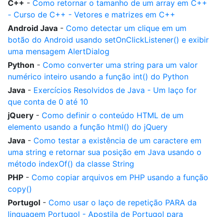
C++
-
Como retornar o tamanho de um array em C++
- Curso de C++ - Vetores e matrizes em C++
Android Java
-
Como detectar um clique em um
botão do Android usando setOnClickListener() e exibir
uma mensagem AlertDialog
Python
-
Como converter uma string para um valor
numérico inteiro usando a função int() do Python
Java
-
Exercícios Resolvidos de Java - Um laço for
que conta de 0 até 10
jQuery
-
Como definir o conteúdo HTML de um
elemento usando a função html() do jQuery
Java
-
Como testar a existência de um caractere em
uma string e retornar sua posição em Java usando o
método indexOf() da classe String
PHP
-
Como copiar arquivos em PHP usando a função
copy()
Portugol
-
Como usar o laço de repetição PARA da
linguagem Portugol - Apostila de Portugol para