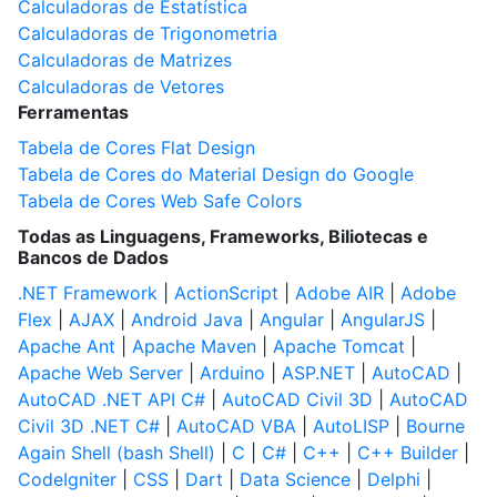
Calculadoras de Estatística
Calculadoras de Trigonometria
Calculadoras de Matrizes
Calculadoras de Vetores
Ferramentas
Tabela de Cores Flat Design
Tabela de Cores do Material Design do Google
Tabela de Cores Web Safe Colors
Todas as Linguagens, Frameworks, Biliotecas e
Bancos de Dados
.NET Framework
|
ActionScript
|
Adobe AIR
|
Adobe
Flex
|
AJAX
|
Android Java
|
Angular
|
AngularJS
|
Apache Ant
|
Apache Maven
|
Apache Tomcat
|
Apache Web Server
|
Arduino
|
ASP.NET
|
AutoCAD
|
AutoCAD .NET API C#
|
AutoCAD Civil 3D
|
AutoCAD
Civil 3D .NET C#
|
AutoCAD VBA
|
AutoLISP
|
Bourne
Again Shell (bash Shell)
|
C
|
C#
|
C++
|
C++ Builder
|
CodeIgniter
|
CSS
|
Dart
|
Data Science
|
Delphi
|