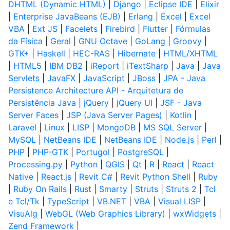
DHTML (Dynamic HTML)
|
Django
|
Eclipse IDE
|
Elixir
|
Enterprise JavaBeans (EJB)
|
Erlang
|
Excel
|
Excel
VBA
|
Ext JS
|
Facelets
|
Firebird
|
Flutter
|
Fórmulas
da Física
|
Geral
|
GNU Octave
|
GoLang
|
Groovy
|
GTK+
|
Haskell
|
HEC-RAS
|
Hibernate
|
HTML/XHTML
|
HTML5
|
IBM DB2
|
iReport
|
iTextSharp
|
Java
|
Java
Servlets
|
JavaFX
|
JavaScript
|
JBoss
|
JPA - Java
Persistence Architecture API - Arquitetura de
Persistência Java
|
jQuery
|
jQuery UI
|
JSF - Java
Server Faces
|
JSP (Java Server Pages)
|
Kotlin
|
Laravel
|
Linux
|
LISP
|
MongoDB
|
MS SQL Server
|
MySQL
|
NetBeans IDE
|
NetBeans IDE
|
Node.js
|
Perl
|
PHP
|
PHP-GTK
|
Portugol
|
PostgreSQL
|
Processing.py
|
Python
|
QGIS
|
Qt
|
R
|
React
|
React
Native
|
React.js
|
Revit C#
|
Revit Python Shell
|
Ruby
|
Ruby On Rails
|
Rust
|
Smarty
|
Struts
|
Struts 2
|
Tcl
e Tcl/Tk
|
TypeScript
|
VB.NET
|
VBA
|
Visual LISP
|
VisuAlg
|
WebGL (Web Graphics Library)
|
wxWidgets
|
Zend Framework
|