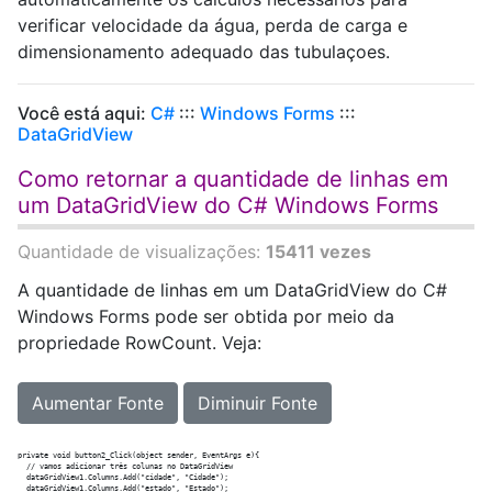
verificar velocidade da água, perda de carga e
dimensionamento adequado das tubulaçoes.
Você está aqui:
C#
:::
Windows Forms
:::
DataGridView
Como retornar a quantidade de linhas em
um DataGridView do C# Windows Forms
Quantidade de visualizações:
15411 vezes
A quantidade de linhas em um DataGridView do C#
Windows Forms pode ser obtida por meio da
propriedade RowCount. Veja:
Aumentar Fonte
Diminuir Fonte
private void button2_Click(object sender, EventArgs e){

  // vamos adicionar três colunas no DataGridView

  dataGridView1.Columns.Add("cidade", "Cidade");

  dataGridView1.Columns.Add("estado", "Estado");
