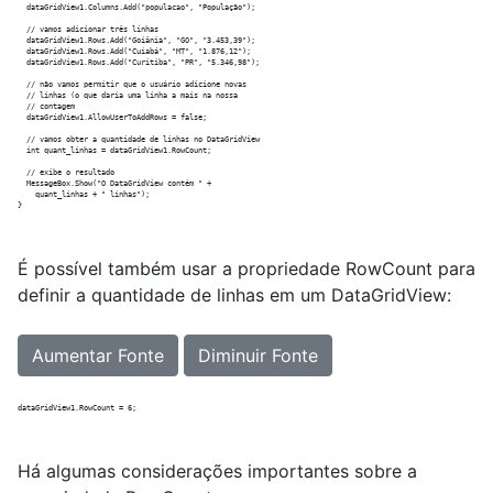
  dataGridView1.Columns.Add("populacao", "População");

  // vamos adicionar três linhas

  dataGridView1.Rows.Add("Goiânia", "GO", "3.453,39");

  dataGridView1.Rows.Add("Cuiabá", "MT", "1.876,12");

  dataGridView1.Rows.Add("Curitiba", "PR", "5.346,98");

  // não vamos permitir que o usuário adicione novas

  // linhas (o que daria uma linha a mais na nossa

  // contagem

  dataGridView1.AllowUserToAddRows = false;

  // vamos obter a quantidade de linhas no DataGridView

  int quant_linhas = dataGridView1.RowCount;

  // exibe o resultado

  MessageBox.Show("O DataGridView contém " + 

    quant_linhas + " linhas");

É possível também usar a propriedade RowCount para
definir a quantidade de linhas em um DataGridView:
Aumentar Fonte
Diminuir Fonte
Há algumas considerações importantes sobre a