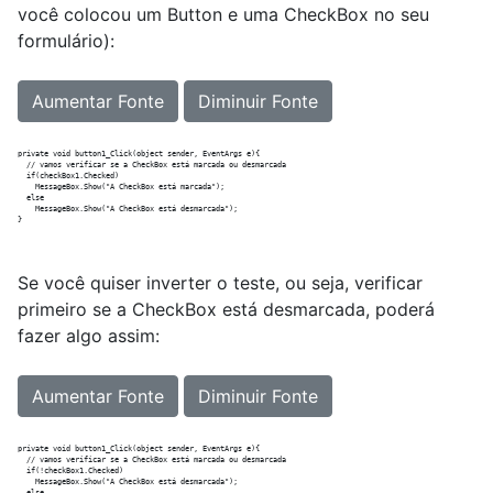
você colocou um Button e uma CheckBox no seu
formulário):
Aumentar Fonte
Diminuir Fonte
private void button1_Click(object sender, EventArgs e){

  // vamos verificar se a CheckBox está marcada ou desmarcada

  if(checkBox1.Checked)

    MessageBox.Show("A CheckBox está marcada");

  else

    MessageBox.Show("A CheckBox está desmarcada");

Se você quiser inverter o teste, ou seja, verificar
primeiro se a CheckBox está desmarcada, poderá
fazer algo assim:
Aumentar Fonte
Diminuir Fonte
private void button1_Click(object sender, EventArgs e){

  // vamos verificar se a CheckBox está marcada ou desmarcada

  if(!checkBox1.Checked)

    MessageBox.Show("A CheckBox está desmarcada");
