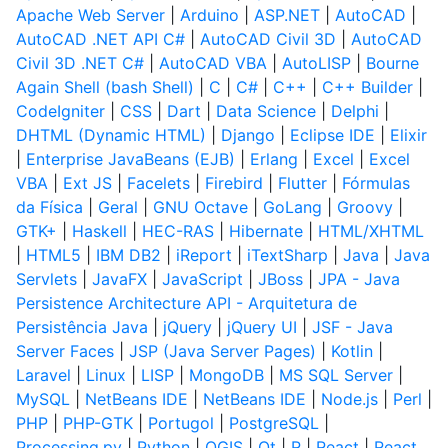
Apache Web Server
|
Arduino
|
ASP.NET
|
AutoCAD
|
AutoCAD .NET API C#
|
AutoCAD Civil 3D
|
AutoCAD
Civil 3D .NET C#
|
AutoCAD VBA
|
AutoLISP
|
Bourne
Again Shell (bash Shell)
|
C
|
C#
|
C++
|
C++ Builder
|
CodeIgniter
|
CSS
|
Dart
|
Data Science
|
Delphi
|
DHTML (Dynamic HTML)
|
Django
|
Eclipse IDE
|
Elixir
|
Enterprise JavaBeans (EJB)
|
Erlang
|
Excel
|
Excel
VBA
|
Ext JS
|
Facelets
|
Firebird
|
Flutter
|
Fórmulas
da Física
|
Geral
|
GNU Octave
|
GoLang
|
Groovy
|
GTK+
|
Haskell
|
HEC-RAS
|
Hibernate
|
HTML/XHTML
|
HTML5
|
IBM DB2
|
iReport
|
iTextSharp
|
Java
|
Java
Servlets
|
JavaFX
|
JavaScript
|
JBoss
|
JPA - Java
Persistence Architecture API - Arquitetura de
Persistência Java
|
jQuery
|
jQuery UI
|
JSF - Java
Server Faces
|
JSP (Java Server Pages)
|
Kotlin
|
Laravel
|
Linux
|
LISP
|
MongoDB
|
MS SQL Server
|
MySQL
|
NetBeans IDE
|
NetBeans IDE
|
Node.js
|
Perl
|
PHP
|
PHP-GTK
|
Portugol
|
PostgreSQL
|
Processing.py
|
Python
|
QGIS
|
Qt
|
R
|
React
|
React