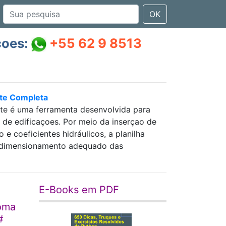
OK
çoes:
+55 62 9 8513
nte Completa
nte é uma ferramenta desenvolvida para
as de edificaçoes. Por meio da inserçao de
 coeficientes hidráulicos, a planilha
 e dimensionamento adequado das
E-Books em PDF
soma
#