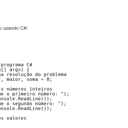
io usando C#:
 programa C#
g[] args) {
na resolução do problema
r, maior, soma = 0;
is números inteiros
me o primeiro número: ");
onsole.ReadLine());
me o segundo número: ");
onsole.ReadLine());
os valores