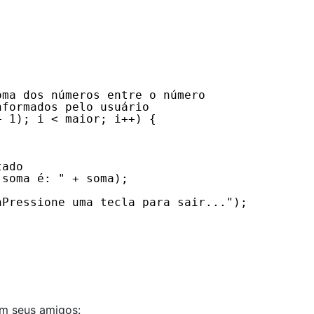
oma dos números entre o número
nformados pelo usuário
+ 1); i < maior; i++) {
tado
 soma é: " + soma);
nPressione uma tecla para sair...");
om seus amigos: