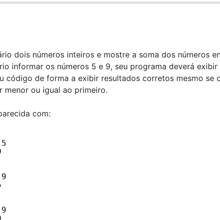
io dois números inteiros e mostre a soma dos números en
ário informar os números 5 e 9, seu programa deverá exibir 
eu código de forma a exibir resultados corretos mesmo se 
 menor ou igual ao primeiro.
parecida com:
 5
9
 9
5
 9
9