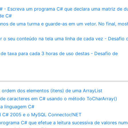
# - Escreva um programa C# que declara uma matriz de d
 de C#
unos de uma turma e guarde-as em um vetor. No final, most
r o seu conteúdo na tela uma linha de cada vez - Desafio 
de taxa para cada 3 horas de uso destas - Desafio de
 ordem dos elementos (itens) de uma ArrayList
 de caracteres em C# usando o método ToCharArray()
 da linguagem C#
l C# 2005 e o MySQL Connector/NET
programa C# que efetue a leitura sucessiva de valores num