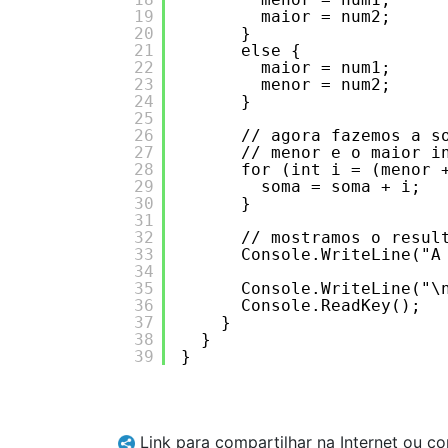
19
maior = num2;
20
}
21
else {
22
maior = num1;
23
menor = num2;
24
}
25
26
// agora fazemos a s
27
// menor e o maior i
28
for (int i = (menor 
29
soma = soma + i;
30
}
31
32
// mostramos o resul
33
Console.WriteLine("A
34
35
Console.WriteLine("\
36
Console.ReadKey();
37
}
38
}
39
}
Link para compartilhar na Internet ou c