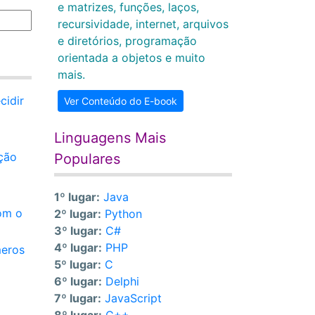
e matrizes, funções, laços,
recursividade, internet, arquivos
e diretórios, programação
orientada a objetos e muito
mais.
cidir
Ver Conteúdo do E-book
Linguagens Mais
ção
Populares
1º lugar:
Java
com o
2º lugar:
Python
3º lugar:
C#
4º lugar:
PHP
meros
5º lugar:
C
6º lugar:
Delphi
7º lugar:
JavaScript