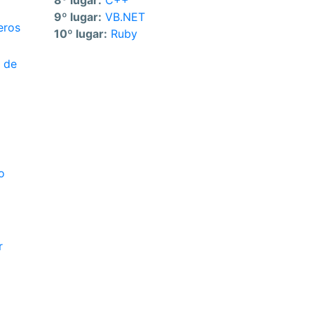
8º lugar:
C++
9º lugar:
VB.NET
eros
10º lugar:
Ruby
o de
o
r