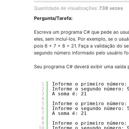
Quantidade de visualizações:
738 vezes
Pergunta/Tarefa:
Escreva um programa C# que pede ao usuár
eles, sem incluí-los. Por exemplo, se o usu
pois 6 + 7 + 8 = 21. Faça a validação do s
segundo número informado pelo usuário for
Seu programa C# deverá exibir uma saída 
1
Informe o primeiro número:
2
Informe o segundo número: 
3
A soma é: 21
4
5
Informe o primeiro número:
6
Informe o segundo número: 
7
A soma é: 21
8
9
Informe o primeiro número:
10
Informe o segundo número: 