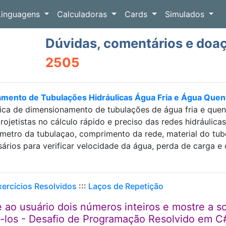
Linguagens
Calculadoras
Cards
Simulados
Dúvidas, comentários e doa
2505
amento de Tubulações Hidráulicas Água Fria e Água Que
ica de dimensionamento de tubulações de água fria e que
projetistas no cálculo rápido e preciso das redes hidráulic
etro da tubulaçao, comprimento da rede, material do tubo e
sários para verificar velocidade da água, perda de carga
xercícios Resolvidos
:::
Laços de Repetição
ao usuário dois números inteiros e mostre a 
í-los - Desafio de Programação Resolvido em C