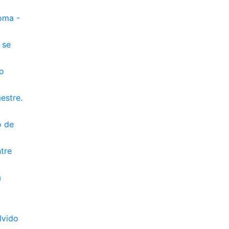
oma -
 se
o
estre.
o de
tre
a
lvido