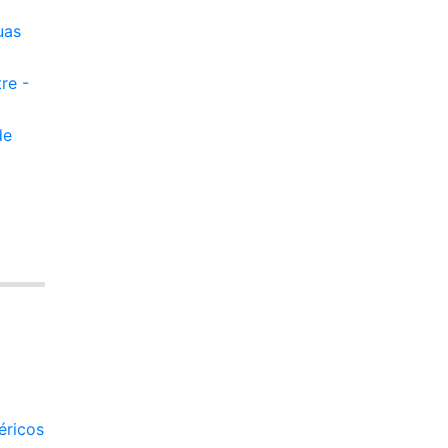
uas
re -
de
éricos