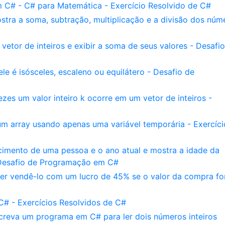
 C# - C# para Matemática - Exercício Resolvido de C#
tra a soma, subtração, multiplicação e a divisão dos núm
etor de inteiros e exibir a soma de seus valores - Desafi
ele é isósceles, escaleno ou equilátero - Desafio de
es um valor inteiro k ocorre em um vetor de inteiros -
m array usando apenas uma variável temporária - Exercíci
mento de uma pessoa e o ano atual e mostra a idade da
 Desafio de Programação em C#
r vendê-lo com um lucro de 45% se o valor da compra fo
C# - Exercícios Resolvidos de C#
creva um programa em C# para ler dois números inteiros