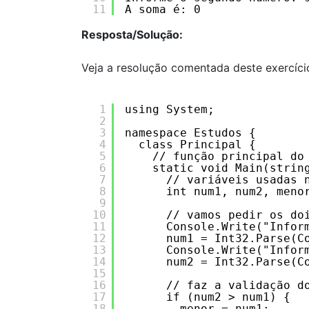
11
A soma é: 0
Resposta/Solução:
Veja a resolução comentada deste exercíc
1
using System;
2
3
namespace Estudos {
4
class Principal {
5
// função principal do
6
static void Main(strin
7
// variáveis usadas 
8
int num1, num2, meno
9
10
// vamos pedir os do
11
Console.Write("Infor
12
num1 = Int32.Parse(C
13
Console.Write("Infor
14
num2 = Int32.Parse(C
15
16
// faz a validação d
17
if (num2 > num1) {
18
menor = num1;