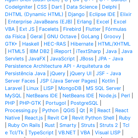
CodeIgniter
|
CSS
|
Dart
|
Data Science
|
Delphi
|
DHTML (Dynamic HTML)
|
Django
|
Eclipse IDE
|
Elixir
|
Enterprise JavaBeans (EJB)
|
Erlang
|
Excel
|
Excel
VBA
|
Ext JS
|
Facelets
|
Firebird
|
Flutter
|
Fórmulas
da Física
|
Geral
|
GNU Octave
|
GoLang
|
Groovy
|
GTK+
|
Haskell
|
HEC-RAS
|
Hibernate
|
HTML/XHTML
|
HTML5
|
IBM DB2
|
iReport
|
iTextSharp
|
Java
|
Java
Servlets
|
JavaFX
|
JavaScript
|
JBoss
|
JPA - Java
Persistence Architecture API - Arquitetura de
Persistência Java
|
jQuery
|
jQuery UI
|
JSF - Java
Server Faces
|
JSP (Java Server Pages)
|
Kotlin
|
Laravel
|
Linux
|
LISP
|
MongoDB
|
MS SQL Server
|
MySQL
|
NetBeans IDE
|
NetBeans IDE
|
Node.js
|
Perl
|
PHP
|
PHP-GTK
|
Portugol
|
PostgreSQL
|
Processing.py
|
Python
|
QGIS
|
Qt
|
R
|
React
|
React
Native
|
React.js
|
Revit C#
|
Revit Python Shell
|
Ruby
|
Ruby On Rails
|
Rust
|
Smarty
|
Struts
|
Struts 2
|
Tcl
e Tcl/Tk
|
TypeScript
|
VB.NET
|
VBA
|
Visual LISP
|