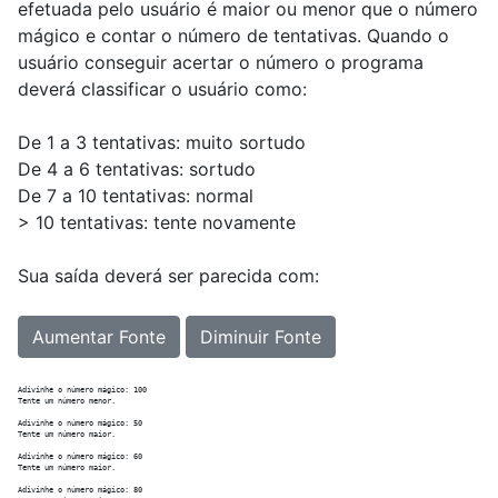
efetuada pelo usuário é maior ou menor que o número
mágico e contar o número de tentativas. Quando o
usuário conseguir acertar o número o programa
deverá classificar o usuário como:
De 1 a 3 tentativas: muito sortudo
De 4 a 6 tentativas: sortudo
De 7 a 10 tentativas: normal
> 10 tentativas: tente novamente
Sua saída deverá ser parecida com:
Aumentar Fonte
Diminuir Fonte
Adivinhe o número mágico: 100

Tente um número menor.

Adivinhe o número mágico: 50

Tente um número maior.

Adivinhe o número mágico: 60

Tente um número maior.

Adivinhe o número mágico: 80
