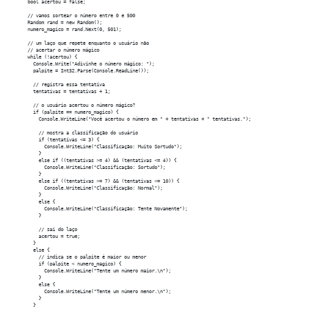
      bool acertou = false;

      // vamos sortear o número entre 0 e 500

      Random rand = new Random();

      numero_magico = rand.Next(0, 501);

      // um laço que repete enquanto o usuário não

      // acertar o número mágico

      while (!acertou) {

        Console.Write("Adivinhe o número mágico: ");

        palpite = Int32.Parse(Console.ReadLine());

        // registra essa tentativa

        tentativas = tentativas + 1;

        // o usuário acertou o número mágico?

        if (palpite == numero_magico) {

          Console.WriteLine("Você acertou o número em " + tentativas + " tentativas.");

          // mostra a classificação do usuário

          if (tentativas <= 3) {

            Console.WriteLine("Classificação: Muito Sortudo");

          }

          else if ((tentativas >= 4) && (tentativas <= 4)) {

            Console.WriteLine("Classificação: Sortudo");

          }

          else if ((tentativas >= 7) && (tentativas <= 10)) {

            Console.WriteLine("Classificação: Normal");

          }

          else {

            Console.WriteLine("Classificação: Tente Novamente");

          }

          // sai do laço

          acertou = true;

        }

        else {

          // indica se o palpite é maior ou menor

          if (palpite < numero_magico) {

            Console.WriteLine("Tente um número maior.\n");

          }

          else {

            Console.WriteLine("Tente um número menor.\n");

          }

        }
