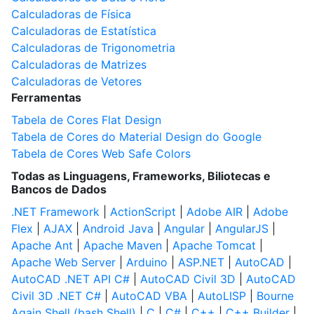
Calculadoras de Física
Calculadoras de Estatística
Calculadoras de Trigonometria
Calculadoras de Matrizes
Calculadoras de Vetores
Ferramentas
Tabela de Cores Flat Design
Tabela de Cores do Material Design do Google
Tabela de Cores Web Safe Colors
Todas as Linguagens, Frameworks, Biliotecas e
Bancos de Dados
.NET Framework
|
ActionScript
|
Adobe AIR
|
Adobe
Flex
|
AJAX
|
Android Java
|
Angular
|
AngularJS
|
Apache Ant
|
Apache Maven
|
Apache Tomcat
|
Apache Web Server
|
Arduino
|
ASP.NET
|
AutoCAD
|
AutoCAD .NET API C#
|
AutoCAD Civil 3D
|
AutoCAD
Civil 3D .NET C#
|
AutoCAD VBA
|
AutoLISP
|
Bourne
Again Shell (bash Shell)
|
C
|
C#
|
C++
|
C++ Builder
|