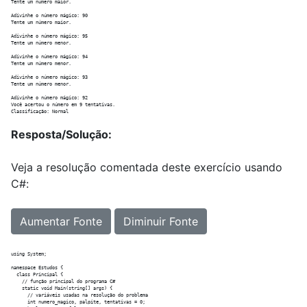
Tente um número maior.

Adivinhe o número mágico: 90

Tente um número maior.

Adivinhe o número mágico: 95

Tente um número menor.

Adivinhe o número mágico: 94

Tente um número menor.

Adivinhe o número mágico: 93

Tente um número menor.

Adivinhe o número mágico: 92

Você acertou o número em 9 tentativas.

Resposta/Solução:
Veja a resolução comentada deste exercício usando
C#:
Aumentar Fonte
Diminuir Fonte
using System;

namespace Estudos {

  class Principal {

    // função principal do programa C#

    static void Main(string[] args) {

      // variáveis usadas na resolução do problema

      int numero_magico, palpite, tentativas = 0;
