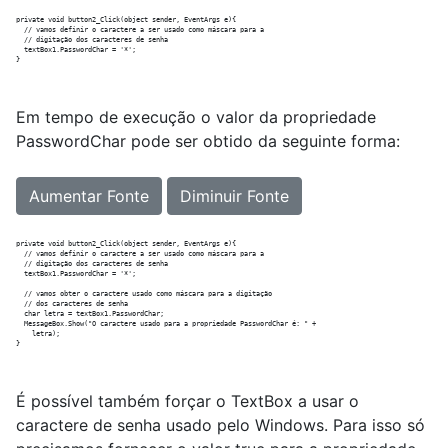
private void button2_Click(object sender, EventArgs e){

  // vamos definir o caractere a ser usado como máscara para a

  // digitação dos caracteres de senha

  textBox1.PasswordChar = '*';

Em tempo de execução o valor da propriedade
PasswordChar pode ser obtido da seguinte forma:
Aumentar Fonte
Diminuir Fonte
private void button2_Click(object sender, EventArgs e){

  // vamos definir o caractere a ser usado como máscara para a

  // digitação dos caracteres de senha

  textBox1.PasswordChar = '*';

  // vamos obter o caractere usado como máscara para a digitação

  // dos caracteres de senha

  char letra = textBox1.PasswordChar;

  MessageBox.Show("O caractere usado para a propriedade PasswordChar é: " +

    letra);

É possível também forçar o TextBox a usar o
caractere de senha usado pelo Windows. Para isso só