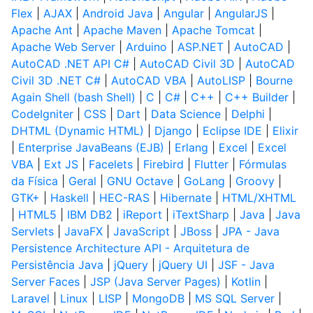
Flex
|
AJAX
|
Android Java
|
Angular
|
AngularJS
|
Apache Ant
|
Apache Maven
|
Apache Tomcat
|
Apache Web Server
|
Arduino
|
ASP.NET
|
AutoCAD
|
AutoCAD .NET API C#
|
AutoCAD Civil 3D
|
AutoCAD
Civil 3D .NET C#
|
AutoCAD VBA
|
AutoLISP
|
Bourne
Again Shell (bash Shell)
|
C
|
C#
|
C++
|
C++ Builder
|
CodeIgniter
|
CSS
|
Dart
|
Data Science
|
Delphi
|
DHTML (Dynamic HTML)
|
Django
|
Eclipse IDE
|
Elixir
|
Enterprise JavaBeans (EJB)
|
Erlang
|
Excel
|
Excel
VBA
|
Ext JS
|
Facelets
|
Firebird
|
Flutter
|
Fórmulas
da Física
|
Geral
|
GNU Octave
|
GoLang
|
Groovy
|
GTK+
|
Haskell
|
HEC-RAS
|
Hibernate
|
HTML/XHTML
|
HTML5
|
IBM DB2
|
iReport
|
iTextSharp
|
Java
|
Java
Servlets
|
JavaFX
|
JavaScript
|
JBoss
|
JPA - Java
Persistence Architecture API - Arquitetura de
Persistência Java
|
jQuery
|
jQuery UI
|
JSF - Java
Server Faces
|
JSP (Java Server Pages)
|
Kotlin
|
Laravel
|
Linux
|
LISP
|
MongoDB
|
MS SQL Server
|