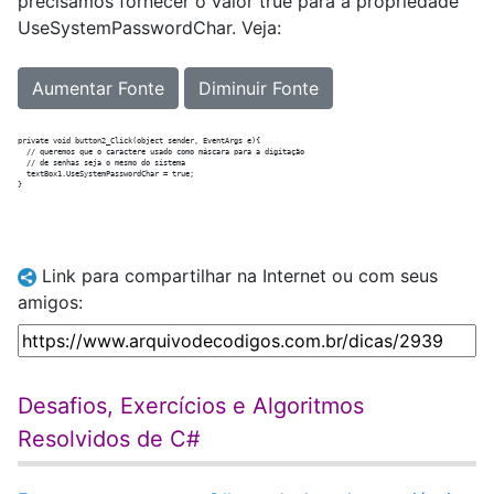
precisamos fornecer o valor true para a propriedade
UseSystemPasswordChar. Veja:
Aumentar Fonte
Diminuir Fonte
private void button2_Click(object sender, EventArgs e){

  // queremos que o caractere usado como máscara para a digitação

  // de senhas seja o mesmo do sistema

  textBox1.UseSystemPasswordChar = true;

Link para compartilhar na Internet ou com seus
amigos:
Desafios, Exercícios e Algoritmos
Resolvidos de C#