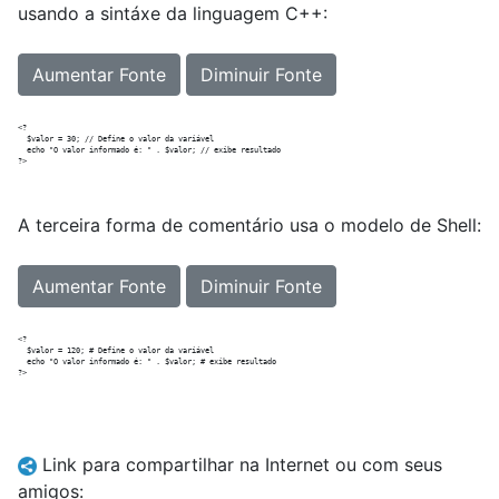
usando a sintáxe da linguagem C++:
Aumentar Fonte
Diminuir Fonte
<?

  $valor = 30; // Define o valor da variável

  echo "O valor informado é: " . $valor; // exibe resultado

A terceira forma de comentário usa o modelo de Shell:
Aumentar Fonte
Diminuir Fonte
<?

  $valor = 120; # Define o valor da variável

  echo "O valor informado é: " . $valor; # exibe resultado

Link para compartilhar na Internet ou com seus
amigos: