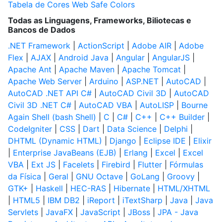
Tabela de Cores Web Safe Colors
Todas as Linguagens, Frameworks, Biliotecas e
Bancos de Dados
.NET Framework
|
ActionScript
|
Adobe AIR
|
Adobe
Flex
|
AJAX
|
Android Java
|
Angular
|
AngularJS
|
Apache Ant
|
Apache Maven
|
Apache Tomcat
|
Apache Web Server
|
Arduino
|
ASP.NET
|
AutoCAD
|
AutoCAD .NET API C#
|
AutoCAD Civil 3D
|
AutoCAD
Civil 3D .NET C#
|
AutoCAD VBA
|
AutoLISP
|
Bourne
Again Shell (bash Shell)
|
C
|
C#
|
C++
|
C++ Builder
|
CodeIgniter
|
CSS
|
Dart
|
Data Science
|
Delphi
|
DHTML (Dynamic HTML)
|
Django
|
Eclipse IDE
|
Elixir
|
Enterprise JavaBeans (EJB)
|
Erlang
|
Excel
|
Excel
VBA
|
Ext JS
|
Facelets
|
Firebird
|
Flutter
|
Fórmulas
da Física
|
Geral
|
GNU Octave
|
GoLang
|
Groovy
|
GTK+
|
Haskell
|
HEC-RAS
|
Hibernate
|
HTML/XHTML
|
HTML5
|
IBM DB2
|
iReport
|
iTextSharp
|
Java
|
Java
Servlets
|
JavaFX
|
JavaScript
|
JBoss
|
JPA - Java