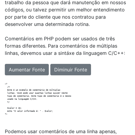
trabalho da pessoa que dará manutenção em nossos
códigos, ou talvez permitir um melhor entendimento
por parte do cliente que nos contratou para
desenvolver uma determinada rotina.
Comentários em PHP podem ser usados de três
formas diferentes. Para comentários de múltiplas
linhas, devemos usar a sintáxe da linguagem C/C++:
Aumentar Fonte
Diminuir Fonte
<?

  /*

  Este é um exemplo de comentário de múltiplas

  linhas. Você pode usar quantas linhas quiser neste

  tipo de comentário. Este tipo de comentário é o mesmo

  usado na linguagem C/C++.

  */

  $valor = 15;

  echo "O valor informado é: " . $valor;

Podemos usar comentários de uma linha apenas,